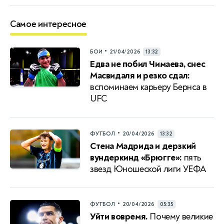
Самое интересное
•
БОИ
21/04/2026
13:32
Едва не побил Чимаева, снес
Масвидаля и резко сдал:
вспоминаем карьеру Бернса в
UFC
•
ФУТБОЛ
20/04/2026
13:32
Стена Мадрида и дерзкий
вундеркинд «Брюгге»:
пять
звезд Юношеской лиги УЕФА
•
ФУТБОЛ
20/04/2026
05:35
Уйти вовремя.
Почему великие