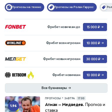
Прогнозы на теннис
Прогнозы на Ролан Гаррос
Рол
Фрибет новичкам до
15 000 ₽
→
Фрибет всем игрокам
10 000 ₽
→
Фрибет новым игрокам
30 000 ₽
→
Фрибет новичкам
10 000 ₽
→
Все букмекеры
→
•
ПРОГНОЗЫ
ЗАВТРА
17:00
Атман — Медведев.
Прогноз и
1.96
ставка