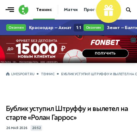
Теннис
Матчи
Прогнозы
Новости
...
...
LIVESPORT.RU
ТЕННИС
БУБЛИК УСТУПИЛ ШТРУФФУ И ВЫЛЕТЕЛ НА С
Бублик уступил Штруффу и вылетел на
старте «Ролан Гаррос»
26 МАЯ 2026
20:52