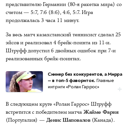
представителю Германии (80-я ракетка мира) со
счетом — 5:7, 7:6 (8:6), 4:6, 5:7. Игра
продолжалась 3 часа 11 минут.
За весь матч казахстанский теннисист сделал 25
эйсов и реализовал 4 брейк-поинта из 11-и.
Штруфф допустил 6 двойных ошибок при 7-и
реализованных брейк-поинтах.
Синнер без конкурентов, а Мирра
— в топ-5 фавориток.
Главные
интриги «Ролан Гаррос»
В следующем круге «Ролан Гаррос» Штруфф
встретится с победителем матча
Жайме Фария
(Португалия) —
Денис Шаповалов
(Канада).