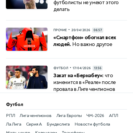
футболисты не умеют этого
делать
•
ПРОЧИЕ
20/04/2026
06:57
«Смартфон» обогнал всех
людей.
Но важно другое
•
ФУТБОЛ
17/04/2026
13:56
Закат на «Бернабеу»:
что
изменится в «Реале» после
провала в Лиге чемпионов
Футбол
РПЛ
Лига чемпионов
Лига Европы
ЧМ-2026
АПЛ
Ла Лига
Серия А
Бундеслига
Новости футбола
Матч-центр
Календари
Трансферы