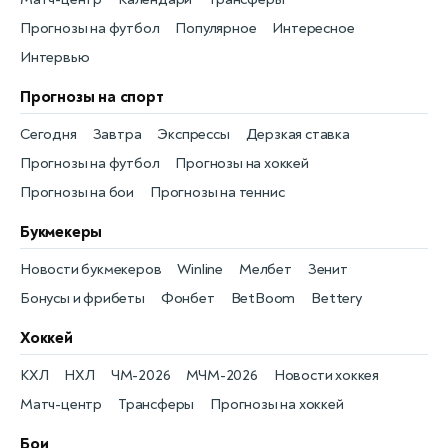
Прогнозы на футбол
Популярное
Интересное
Интервью
Прогнозы на спорт
Сегодня
Завтра
Экспрессы
Дерзкая ставка
Прогнозы на футбол
Прогнозы на хоккей
Прогнозы на бои
Прогнозы на теннис
Букмекеры
Новости букмекеров
Winline
Мелбет
Зенит
Бонусы и фрибеты
Фонбет
BetBoom
Bettery
Хоккей
КХЛ
НХЛ
ЧМ-2026
МЧМ-2026
Новости хоккея
Матч-центр
Трансферы
Прогнозы на хоккей
Бои