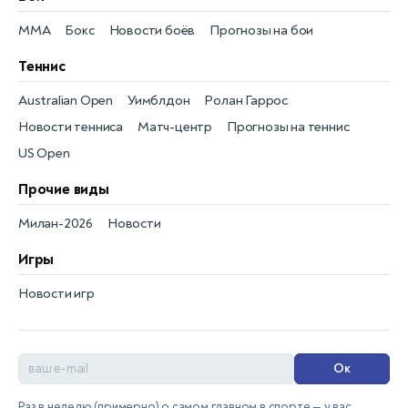
MMA
Бокс
Новости боёв
Прогнозы на бои
Теннис
Australian Open
Уимблдон
Ролан Гаррос
Новости тенниса
Матч-центр
Прогнозы на теннис
US Open
Прочие виды
Милан-2026
Новости
Игры
Новости игр
Ок
Раз в неделю (примерно) о самом главном в спорте — у вас