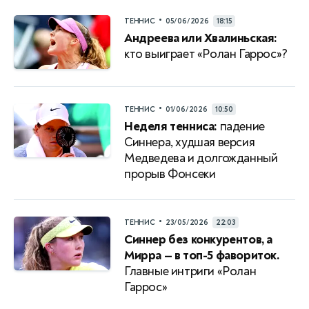
•
ТЕННИС
05/06/2026
18:15
Андреева или Хвалиньская:
кто выиграет «Ролан Гаррос»?
•
ТЕННИС
01/06/2026
10:50
Неделя тенниса:
падение
Синнера, худшая версия
Медведева и долгожданный
прорыв Фонсеки
•
ТЕННИС
23/05/2026
22:03
Синнер без конкурентов, а
Мирра — в топ-5 фавориток.
Главные интриги «Ролан
Гаррос»