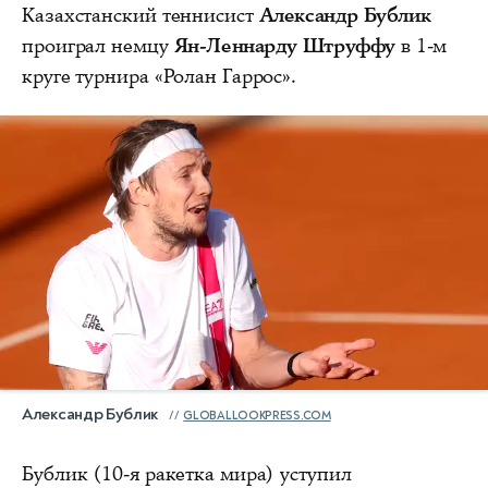
Казахстанский теннисист
Александр Бублик
проиграл немцу
Ян-Леннарду Штруффу
в 1-м
круге турнира «Ролан Гаррос».
Александр Бублик
GLOBALLOOKPRESS.COM
Бублик (10-я ракетка мира) уступил