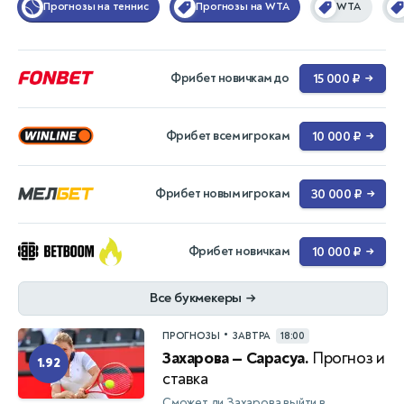
Прогнозы на теннис
Прогнозы на WTA
WTA
Фрибет новичкам до
15 000 ₽
→
Фрибет всем игрокам
10 000 ₽
→
Фрибет новым игрокам
30 000 ₽
→
Фрибет новичкам
10 000 ₽
→
Все букмекеры
→
•
ПРОГНОЗЫ
ЗАВТРА
18:00
Захарова — Сарасуа.
Прогноз и
1.92
ставка
Сможет ли Захарова выйти в