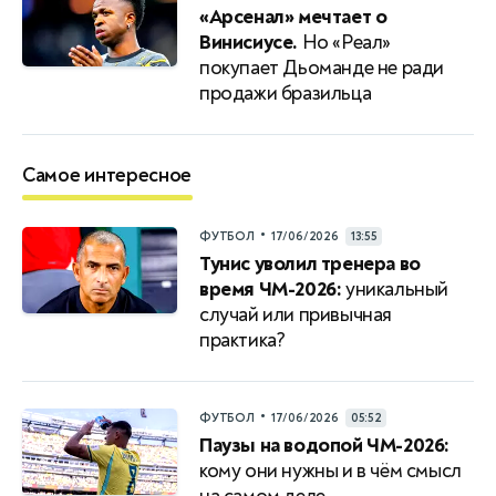
«Арсенал» мечтает о
Винисиусе.
Но «Реал»
покупает Дьоманде не ради
продажи бразильца
Самое интересное
•
ФУТБОЛ
17/06/2026
13:55
Тунис уволил тренера во
время ЧМ-2026:
уникальный
случай или привычная
практика?
•
ФУТБОЛ
17/06/2026
05:52
Паузы на водопой ЧМ-2026:
кому они нужны и в чём смысл