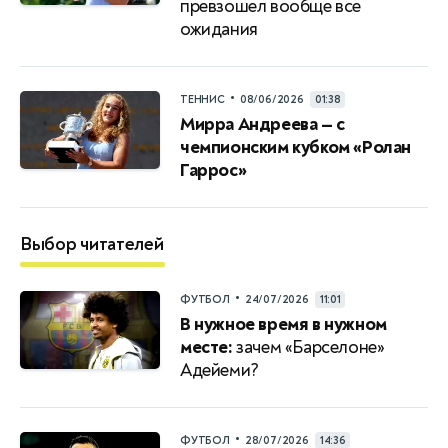
превзошел вообще все
ожидания
•
ТЕННИС
08/06/2026
01:38
Мирра Андреева — с
чемпионским кубком «Ролан
Гаррос»
Выбор читателей
•
ФУТБОЛ
24/07/2026
11:01
В нужное время в нужном
месте:
зачем «Барселоне»
Адейеми?
•
ФУТБОЛ
28/07/2026
14:36