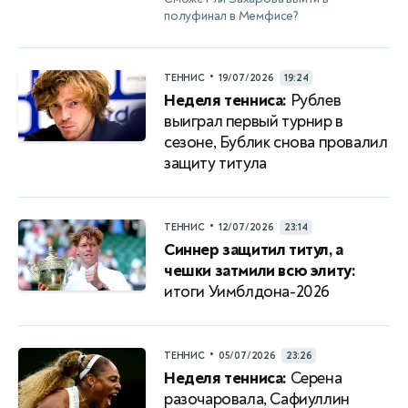
полуфинал в Мемфисе?
•
ТЕННИС
19/07/2026
19:24
Неделя тенниса:
Рублев
выиграл первый турнир в
сезоне, Бублик снова провалил
защиту титула
•
ТЕННИС
12/07/2026
23:14
Синнер защитил титул, а
чешки затмили всю элиту:
итоги Уимблдона-2026
•
ТЕННИС
05/07/2026
23:26
Неделя тенниса:
Серена
разочаровала, Сафиуллин