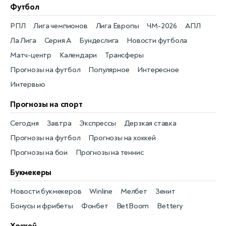
Футбол
РПЛ
Лига чемпионов
Лига Европы
ЧМ-2026
АПЛ
Ла Лига
Серия А
Бундеслига
Новости футбола
Матч-центр
Календари
Трансферы
Прогнозы на футбол
Популярное
Интересное
Интервью
Прогнозы на спорт
Сегодня
Завтра
Экспрессы
Дерзкая ставка
Прогнозы на футбол
Прогнозы на хоккей
Прогнозы на бои
Прогнозы на теннис
Букмекеры
Новости букмекеров
Winline
Мелбет
Зенит
Бонусы и фрибеты
Фонбет
BetBoom
Bettery
Хоккей