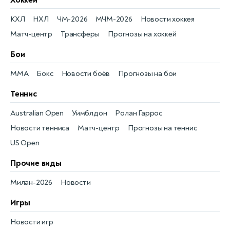
КХЛ
НХЛ
ЧМ-2026
МЧМ-2026
Новости хоккея
Матч-центр
Трансферы
Прогнозы на хоккей
Бои
MMA
Бокс
Новости боёв
Прогнозы на бои
Теннис
Australian Open
Уимблдон
Ролан Гаррос
Новости тенниса
Матч-центр
Прогнозы на теннис
US Open
Прочие виды
Милан-2026
Новости
Игры
Новости игр