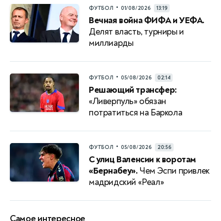
•
ФУТБОЛ
01/08/2026
13:19
Вечная война ФИФА и УЕФА.
Делят власть, турниры и
миллиарды
•
ФУТБОЛ
05/08/2026
02:14
Решающий трансфер:
«Ливерпуль» обязан
потратиться на Баркола
•
ФУТБОЛ
05/08/2026
20:56
С улиц Валенсии к воротам
«Бернабеу».
Чем Эспи привлек
мадридский «Реал»
Самое интересное