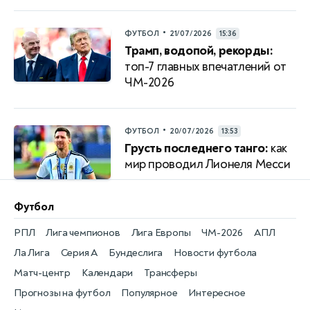
•
ФУТБОЛ
21/07/2026
15:36
Трамп, водопой, рекорды:
топ-7 главных впечатлений от
ЧМ-2026
•
ФУТБОЛ
20/07/2026
13:53
Грусть последнего танго:
как
мир проводил Лионеля Месси
Футбол
РПЛ
Лига чемпионов
Лига Европы
ЧМ-2026
АПЛ
Ла Лига
Серия А
Бундеслига
Новости футбола
Матч-центр
Календари
Трансферы
Прогнозы на футбол
Популярное
Интересное