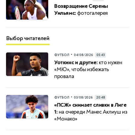
Возвращение Серены
Уильямс:
фотогалерея
Выбор читателей
•
ФУТБОЛ
04/08/2026
05:43
Уоткинс и другие:
кто нужен
«МЮ», чтобы избежать
провала
•
ФУТБОЛ
03/08/2026
20:48
«ПСЖ» снимает сливки в Лиге
1:
на очереди Манес Аклиуш из
«Монако»