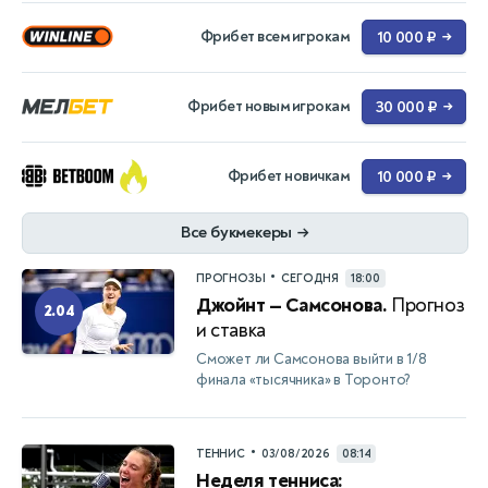
Фрибет всем игрокам
10 000 ₽
→
Фрибет новым игрокам
30 000 ₽
→
Фрибет новичкам
10 000 ₽
→
Все букмекеры
→
•
ПРОГНОЗЫ
СЕГОДНЯ
18:00
Джойнт — Самсонова.
Прогноз
2.04
и ставка
Сможет ли Самсонова выйти в 1/8
финала «тысячника» в Торонто?
•
ТЕННИС
03/08/2026
08:14
Неделя тенниса: