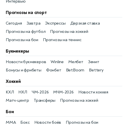
Интервью
Прогнозы на спорт
Сегодня
Завтра
Экспрессы
Дерзкая ставка
Прогнозы на футбол
Прогнозы на хоккей
Прогнозы на бои
Прогнозы на теннис
Букмекеры
Новости букмекеров
Winline
Мелбет
Зенит
Бонусы и фрибеты
Фонбет
BetBoom
Bettery
Хоккей
КХЛ
НХЛ
ЧМ-2026
МЧМ-2026
Новости хоккея
Матч-центр
Трансферы
Прогнозы на хоккей
Бои
MMA
Бокс
Новости боёв
Прогнозы на бои