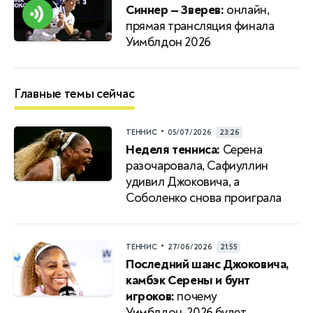
Синнер — Зверев:
онлайн,
прямая трансляция финала
Уимблдон 2026
Главные темы сейчас
•
ТЕННИС
05/07/2026
23:26
Неделя тенниса:
Серена
разочаровала, Сафиуллин
удивил Джоковича, а
Соболенко снова проиграла
•
ТЕННИС
27/06/2026
21:55
Последний шанс Джоковича,
камбэк Серены и бунт
игроков:
почему
Уимблдон-2026 будет