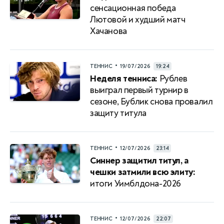
сенсационная победа
Лютовой и худший матч
Хачанова
•
ТЕННИС
19/07/2026
19:24
Неделя тенниса:
Рублев
выиграл первый турнир в
сезоне, Бублик снова провалил
защиту титула
•
ТЕННИС
12/07/2026
23:14
Синнер защитил титул, а
чешки затмили всю элиту:
итоги Уимблдона-2026
•
ТЕННИС
12/07/2026
22:07