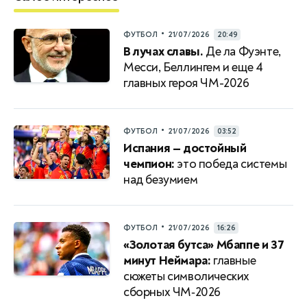
•
ФУТБОЛ
21/07/2026
20:49
В лучах славы.
Де ла Фуэнте,
Месси, Беллингем и еще 4
главных героя ЧМ-2026
•
ФУТБОЛ
21/07/2026
03:52
Испания — достойный
чемпион:
это победа системы
над безумием
•
ФУТБОЛ
21/07/2026
16:26
«Золотая бутса» Мбаппе и 37
минут Неймара:
главные
сюжеты символических
сборных ЧМ‑2026