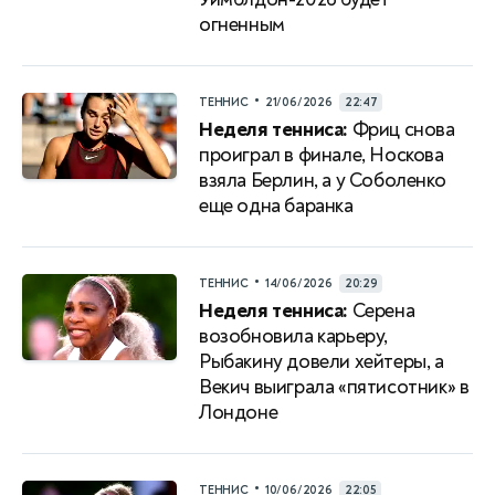
огненным
•
ТЕННИС
21/06/2026
22:47
Неделя тенниса:
Фриц снова
проиграл в финале, Носкова
взяла Берлин, а у Соболенко
еще одна баранка
•
ТЕННИС
14/06/2026
20:29
Неделя тенниса:
Серена
возобновила карьеру,
Рыбакину довели хейтеры, а
Векич выиграла «пятисотник» в
Лондоне
•
ТЕННИС
10/06/2026
22:05