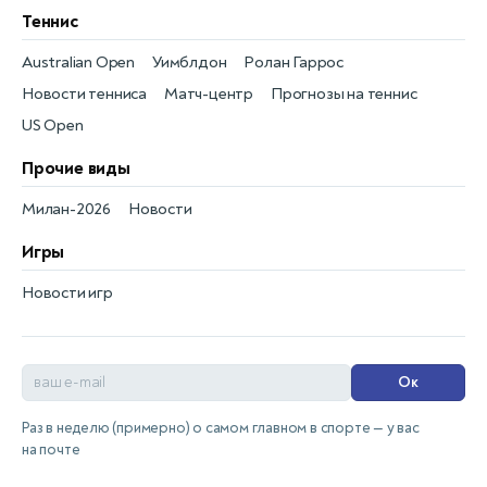
Теннис
Australian Open
Уимблдон
Ролан Гаррос
Новости тенниса
Матч-центр
Прогнозы на теннис
US Open
Прочие виды
Милан-2026
Новости
Игры
Новости игр
Ок
Раз в неделю (примерно) о самом главном в спорте — у вас
на почте