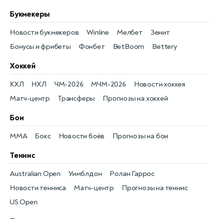
Букмекеры
Новости букмекеров
Winline
Мелбет
Зенит
Бонусы и фрибеты
Фонбет
BetBoom
Bettery
Хоккей
КХЛ
НХЛ
ЧМ-2026
МЧМ-2026
Новости хоккея
Матч-центр
Трансферы
Прогнозы на хоккей
Бои
MMA
Бокс
Новости боёв
Прогнозы на бои
Теннис
Australian Open
Уимблдон
Ролан Гаррос
Новости тенниса
Матч-центр
Прогнозы на теннис
US Open