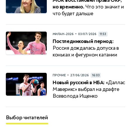
МОК восстановил права ОКР,
но временно.
Что это значит и
что будет дальше
•
МИЛАН-2026
03/07/2026
11:53
Постледниковый период:
Россия дождалась допуска в
коньках и фигурном катании
•
ПРОЧИЕ
27/06/2026
16:03
Новый русский в НБА:
«Даллас
Маверикс» выбрал на драфте
Всеволода Ищенко
Выбор читателей