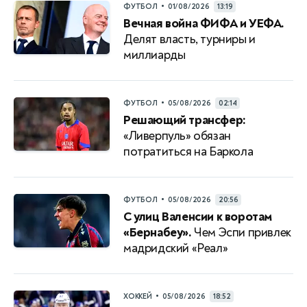
•
ФУТБОЛ
01/08/2026
13:19
Вечная война ФИФА и УЕФА.
Делят власть, турниры и
миллиарды
•
ФУТБОЛ
05/08/2026
02:14
Решающий трансфер:
«Ливерпуль» обязан
потратиться на Баркола
•
ФУТБОЛ
05/08/2026
20:56
С улиц Валенсии к воротам
«Бернабеу».
Чем Эспи привлек
мадридский «Реал»
•
ХОККЕЙ
05/08/2026
18:52