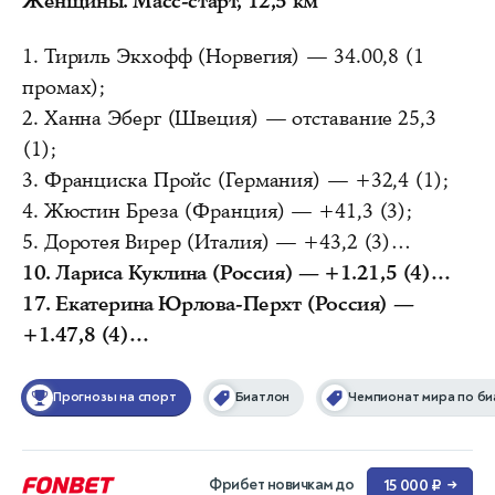
Женщины. Масс-старт, 12,5 км
1. Тириль Экхофф (Норвегия) — 34.00,8 (1
промах);
2. Ханна Эберг (Швеция) — отставание 25,3
(1);
3. Франциска Пройс (Германия) — +32,4 (1);
4. Жюстин Бреза (Франция) — +41,3 (3);
5. Доротея Вирер (Италия) — +43,2 (3)…
10. Лариса Куклина (Россия) — +1.21,5 (4)…
17. Екатерина Юрлова-Перхт (Россия) —
+1.47,8 (4)…
Прогнозы на спорт
Биатлон
Чемпионат мира по би
Фрибет новичкам до
15 000 ₽
→