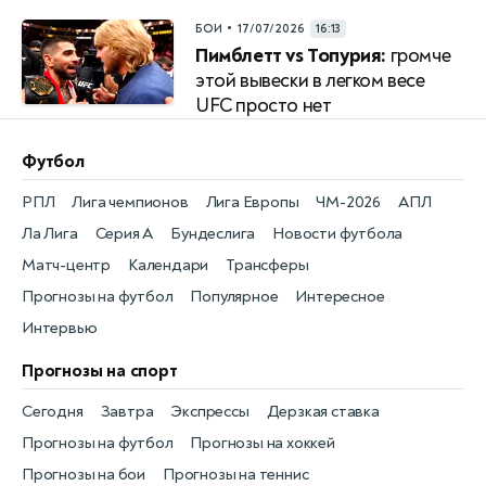
•
БОИ
17/07/2026
16:13
Пимблетт vs Топурия:
громче
этой вывески в легком весе
UFC просто нет
Футбол
РПЛ
Лига чемпионов
Лига Европы
ЧМ-2026
АПЛ
Ла Лига
Серия А
Бундеслига
Новости футбола
Матч-центр
Календари
Трансферы
Прогнозы на футбол
Популярное
Интересное
Интервью
Прогнозы на спорт
Сегодня
Завтра
Экспрессы
Дерзкая ставка
Прогнозы на футбол
Прогнозы на хоккей
Прогнозы на бои
Прогнозы на теннис