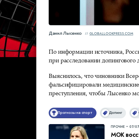
Данил Лысенко
GLOBALLOOKPRESS.COM
По информации источника, Росси
при расследовании допингового 
Выяснилось, что чиновники Всер
фальсифицировали медицинские 
преступления, чтобы Лысенко мо
Прогнозы на спорт
Допинг
•
ПРОЧИЕ
07/0
МОК восст