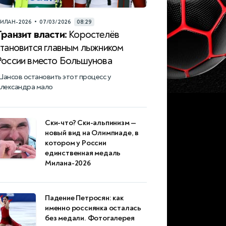
•
ИЛАН-2026
07/03/2026
08:29
Транзит власти:
Коростелёв
становится главным лыжником
России вместо Большунова
ансов остановить этот процесс у
лександра мало
Ски-что? Ски-альпинизм —
новый вид на Олимпиаде, в
котором у России
единственная медаль
Милана-2026
Падение Петросян: как
именно россиянка осталась
без медали. Фотогалерея