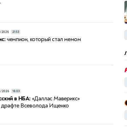
т
3/2026
21:53
с:
чемпион, который стал мемом
6/2026
16:03
ский в НБА:
«Даллас Маверикс»
а драфте Всеволода Ищенко