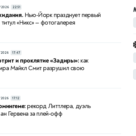
/2026
22:51
жидания.
Нью-Йорк празднует первый
а титул «Никс» — фотогалерея
/2026
17:47
ртрит и проклятие «Задиры»:
как
ира Майкл Смит разрушил свою
/2026
17:12
рмингеме:
рекорд Литтлера, дуэль
ван Гервена за плей-офф