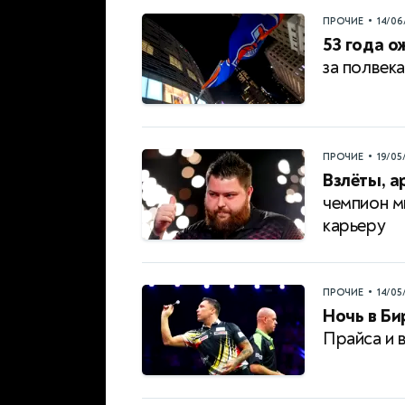
•
ПРОЧИЕ
14/06
53 года о
за полвек
•
ПРОЧИЕ
19/05
Взлёты, а
чемпион м
карьеру
•
ПРОЧИЕ
14/05
Ночь в Би
Прайса и 