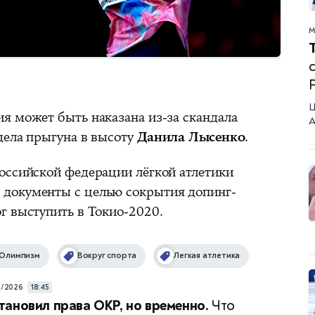
М
Ш
я может быть наказана из-за скандала
А
дела прыгуна в высоту
Данила Лысенко
.
оссийской федерации лёгкой атлетики
документы с целью сокрытия допинг-
г выступить в Токио-2020.
Олимпизм
Вокруг спорта
Легкая атлетика
7/2026
18:45
ановил права ОКР, но временно.
Что