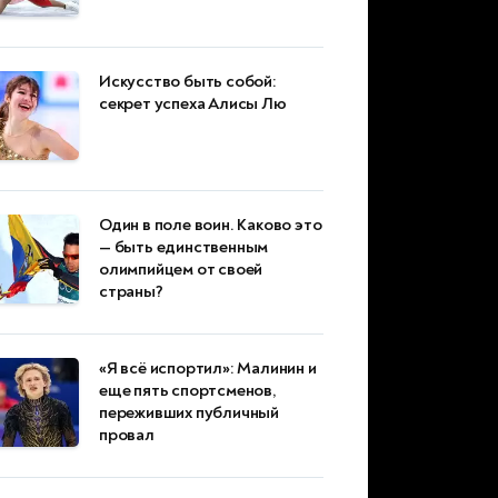
Искусство быть собой:
секрет успеха Алисы Лю
Один в поле воин. Каково это
— быть единственным
олимпийцем от своей
страны?
«Я всё испортил»: Малинин и
еще пять спортсменов,
переживших публичный
провал