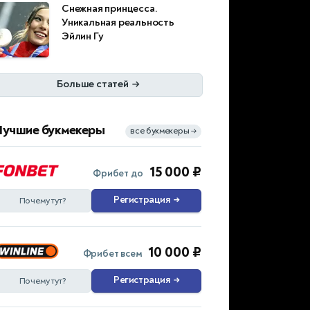
Снежная принцесса.
Уникальная реальность
Эйлин Гу
Больше статей
→
Лучшие букмекеры
все букмекеры
→
15 000 ₽
Фрибет до
Регистрация
→
Почему тут?
10 000 ₽
Фрибет всем
Регистрация
→
Почему тут?