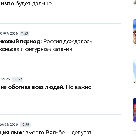
 и что будет дальше
03/07/2026
11:53
иковый период:
Россия дождалась
 коньках и фигурном катании
4/2026
06:57
» обогнал всех людей.
Но важно
26/03/2026
10:59
ция лыж:
вместо Вяльбе — депутат-