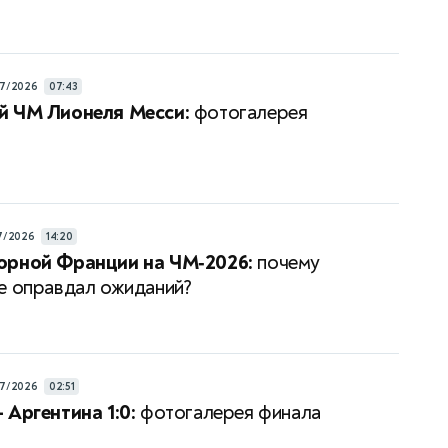
7/2026
07:43
й ЧМ Лионеля Месси:
фотогалерея
7/2026
14:20
орной Франции на ЧМ‑2026:
почему
е оправдал ожиданий?
7/2026
02:51
 Аргентина 1:0:
фотогалерея финала