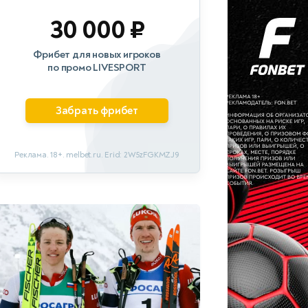
30 000 ₽
Фрибет для новых игроков
по промо LIVESPORT
Забрать фрибет
Реклама. 18+. melbet.ru. Erid: 2W5zFGKMZJ9