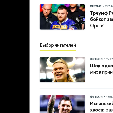
•
ПРОЧИЕ
13/05
Триумф Ро
бойкот зв
Open?
Выбор читателей
•
ФУТБОЛ
11/0
Шоу одног
мира прин
•
ФУТБОЛ
17/0
Испанский
хаоса:
раз