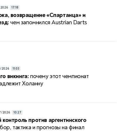
/2026
17:18
ка, возвращение «Спартанца» и
езд:
чем запомнился Austrian Darts
7/2026
11:03
о викинга:
почему этот чемпионат
адлежит Холанну
7/2026
10:27
 контроль против аргентинского
бор, тактика и прогнозы на финал