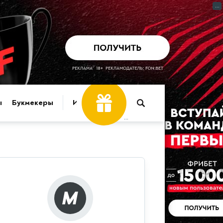
...
ы
Букмекеры
Игры
...