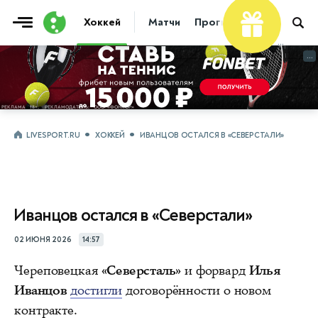
Хоккей
Матчи
Прогнозы
Трансфер
...
...
LIVESPORT.RU
ХОККЕЙ
ИВАНЦОВ ОСТАЛСЯ В «СЕВЕРСТАЛИ»
Иванцов остался в «Северстали»
02 ИЮНЯ 2026
14:57
Череповецкая
«Северсталь»
и форвард
Илья
Иванцов
достигли
договорённости о новом
контракте.