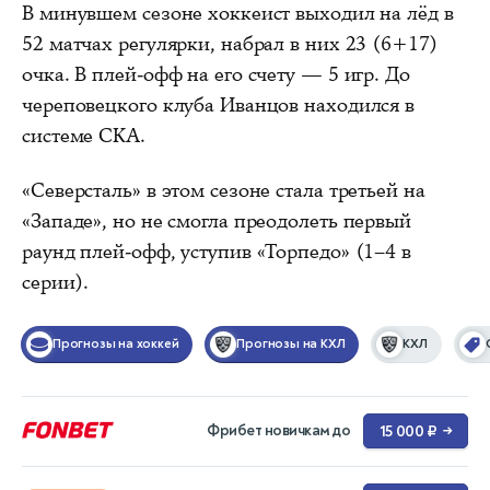
В минувшем сезоне хоккеист выходил на лёд в
52 матчах регулярки, набрал в них 23 (6+17)
очка. В плей‑офф на его счету — 5 игр. До
череповецкого клуба Иванцов находился в
системе СКА.
«Северсталь» в этом сезоне стала третьей на
«Западе», но не смогла преодолеть первый
раунд плей‑офф, уступив «Торпедо» (1–4 в
серии).
Прогнозы на хоккей
Прогнозы на КХЛ
КХЛ
Фрибет новичкам до
15 000 ₽
→