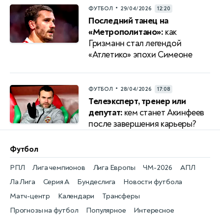
•
ФУТБОЛ
29/04/2026
12:20
Последний танец на
«Метрополитано»:
как
Гризманн стал легендой
«Атлетико» эпохи Симеоне
•
ФУТБОЛ
28/04/2026
17:08
Телеэксперт, тренер или
депутат:
кем станет Акинфеев
после завершения карьеры?
Футбол
РПЛ
Лига чемпионов
Лига Европы
ЧМ-2026
АПЛ
Ла Лига
Серия А
Бундеслига
Новости футбола
Матч-центр
Календари
Трансферы
Прогнозы на футбол
Популярное
Интересное