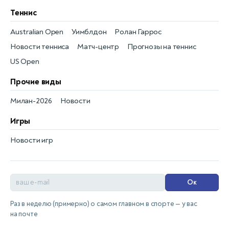
Теннис
Australian Open
Уимблдон
Ролан Гаррос
Новости тенниса
Матч-центр
Прогнозы на теннис
US Open
Прочие виды
Милан-2026
Новости
Игры
Новости игр
Ок
Раз в неделю (примерно) о самом главном в спорте — у вас
на почте