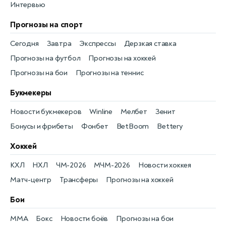
Интервью
Прогнозы на спорт
Сегодня
Завтра
Экспрессы
Дерзкая ставка
Прогнозы на футбол
Прогнозы на хоккей
Прогнозы на бои
Прогнозы на теннис
Букмекеры
Новости букмекеров
Winline
Мелбет
Зенит
Бонусы и фрибеты
Фонбет
BetBoom
Bettery
Хоккей
КХЛ
НХЛ
ЧМ-2026
МЧМ-2026
Новости хоккея
Матч-центр
Трансферы
Прогнозы на хоккей
Бои
MMA
Бокс
Новости боёв
Прогнозы на бои