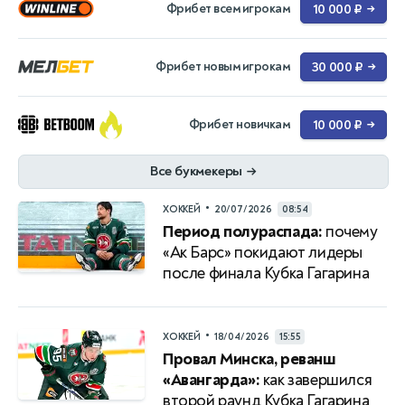
Фрибет всем игрокам
10 000 ₽
→
Фрибет новым игрокам
30 000 ₽
→
Фрибет новичкам
10 000 ₽
→
Все букмекеры
→
•
ХОККЕЙ
20/07/2026
08:54
Период полураспада:
почему
«Ак Барс» покидают лидеры
после финала Кубка Гагарина
•
ХОККЕЙ
18/04/2026
15:55
Провал Минска, реванш
«Авангарда»:
как завершился
второй раунд Кубка Гагарина