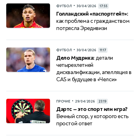
•
ФУТБОЛ
30/04/2026
17:55
Голландский «паспортгейт»:
как проблема с гражданством
потрясла Эредивизи
•
ФУТБОЛ
30/04/2026
11:17
Дело Мудрика:
детали
четырехлетней
дисквалификации, апелляция в
CAS и будущее в «Челси»
•
ПРОЧИЕ
29/04/2026
23:19
Дартс — это спорт или игра?
Вечный спор, у которого есть
простой ответ