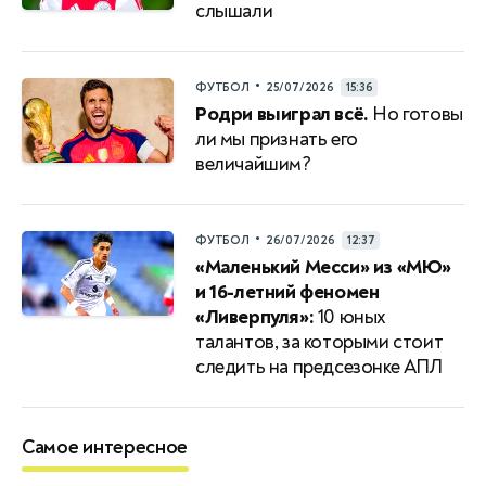
слышали
•
ФУТБОЛ
25/07/2026
15:36
Родри выиграл всё.
Но готовы
ли мы признать его
величайшим?
•
ФУТБОЛ
26/07/2026
12:37
«Маленький Месси» из «МЮ»
и 16-летний феномен
«Ливерпуля»:
10 юных
талантов, за которыми стоит
следить на предсезонке АПЛ
Самое интересное