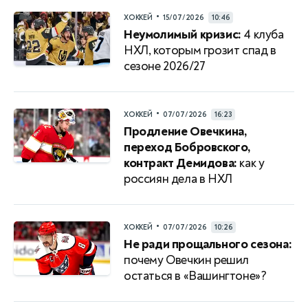
•
ХОККЕЙ
15/07/2026
10:46
Неумолимый кризис:
4 клуба
НХЛ, которым грозит спад в
сезоне 2026/27
•
ХОККЕЙ
07/07/2026
16:23
Продление Овечкина,
переход Бобровского,
контракт Демидова:
как у
россиян дела в НХЛ
•
ХОККЕЙ
07/07/2026
10:26
Не ради прощального сезона:
почему Овечкин решил
остаться в «Вашингтоне»?