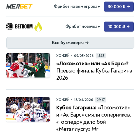
Фрибет новым игрокам
30 000 ₽
→
Фрибет новичкам
10 000 ₽
→
Все букмекеры
→
•
ХОККЕЙ
09/05/2026
15:35
«Локомотив» или «Ак Барс»?
Превью финала Кубка Гагарина
2026
•
ХОККЕЙ
18/04/2026
09:17
Кубок Гагарина:
«Локомотив»
и «Ак Барс» смяли соперников,
«Торпедо» дало бой
«Металлургу» Мг