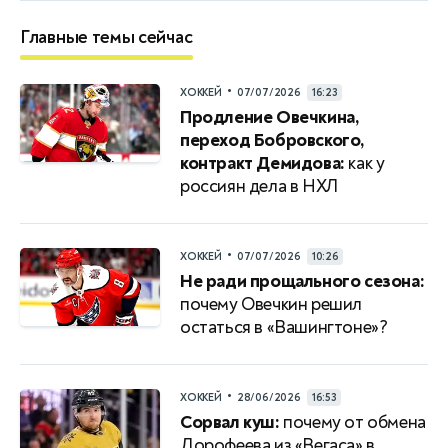
Главные темы сейчас
•
ХОККЕЙ
07/07/2026
16:23
Продление Овечкина,
переход Бобровского,
контракт Демидова:
как у
россиян дела в НХЛ
•
ХОККЕЙ
07/07/2026
10:26
Не ради прощального сезона:
почему Овечкин решил
остаться в «Вашингтоне»?
•
ХОККЕЙ
28/06/2026
16:53
Сорвал куш:
почему от обмена
Дорофеева из «Вегаса» в