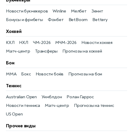
Новости букмекеров
Winline
Мелбет
Зенит
Бонусы и фрибеты
Фонбет
BetBoom
Bettery
Хоккей
КХЛ
НХЛ
ЧМ-2026
МЧМ-2026
Новости хоккея
Матч-центр
Трансферы
Прогнозы на хоккей
Бои
MMA
Бокс
Новости боёв
Прогнозы на бои
Теннис
Australian Open
Уимблдон
Ролан Гаррос
Новости тенниса
Матч-центр
Прогнозы на теннис
US Open
Прочие виды