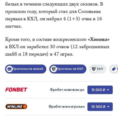
белых в течение следующих двух сезонов. В
прошлом году, который стал для Соловьева
первым в КХЛ, он набрал 4 (1+3) очка в 16
матчах.
Кроме того, в составе воскресенского
«Химика»
в ВХЛ он заработал 30 очков (12 заброшенных
шайб и 18 передач) в 47 играх.
Прогнозы на хоккей
Прогнозы на КХЛ
КХЛ
Фрибет новичкам до
15 000 ₽
→
Фрибет всем игрокам
10 000 ₽
→