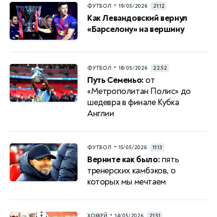
•
ФУТБОЛ
19/05/2026
21:12
Как Левандовский вернул
«Барселону» на вершину
•
ФУТБОЛ
18/05/2026
22:52
Путь Семеньо:
от
«Метрополитан Полис» до
шедевра в финале Кубка
Англии
•
ФУТБОЛ
15/05/2026
11:13
Верните как было:
пять
тренерских камбэков, о
которых мы мечтаем
•
ХОККЕЙ
14/05/2026
21:51