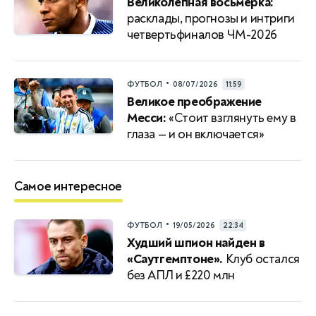
Великолепная восьмерка:
расклады, прогнозы и интриги
четвертьфиналов ЧМ-2026
•
ФУТБОЛ
08/07/2026
11:59
Великое преображение
Месси:
«Стоит взглянуть ему в
глаза — и он включается»
Самое интересное
•
ФУТБОЛ
19/05/2026
22:34
Худший шпион найден в
«Саутгемптоне».
Клуб остался
без АПЛ и £220 млн