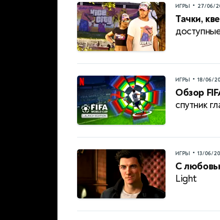
•
ИГРЫ
27/06/2
Тачки, кв
доступные
•
ИГРЫ
18/06/2
Обзор FIF
спутник г
•
ИГРЫ
13/06/2
С любовью
Light