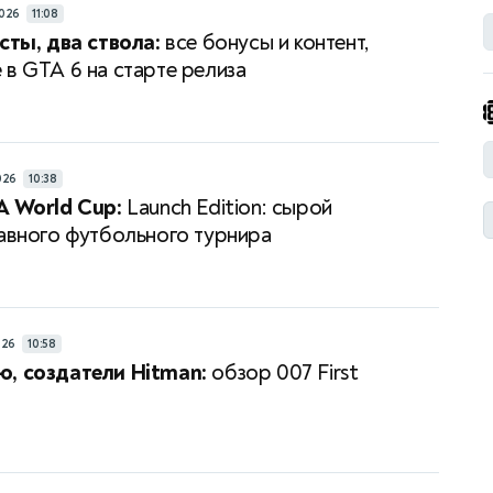
026
11:08
есты, два ствола:
все бонусы и контент,
 в GTA 6 на старте релиза
026
10:38
A World Cup:
Launch Edition: сырой
лавного футбольного турнира
026
10:58
, создатели Hitman:
обзор 007 First