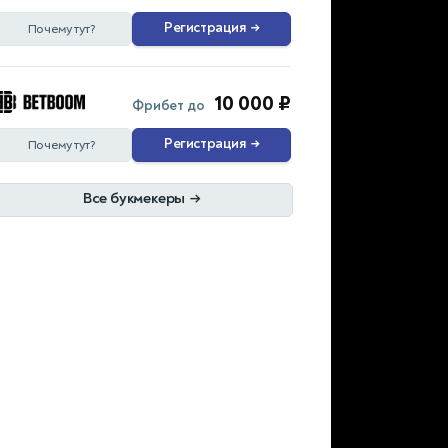
Регистрация
→
Почему тут?
10 000 ₽
Фрибет до
Регистрация
→
Почему тут?
Все букмекеры
→