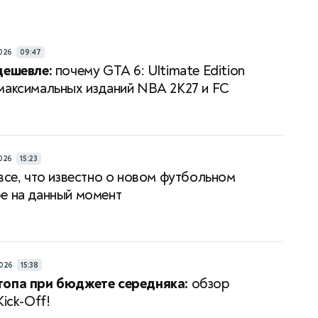
026
09:47
дешевле:
почему GTA 6: Ultimate Edition
максимальных изданий NBA 2K27 и FC
026
15:23
все, что известно о новом футбольном
е на данный момент
026
15:38
топа при бюджете середняка:
обзор
Kick-Off!