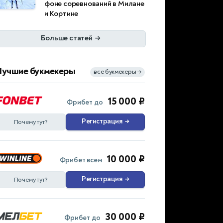
фоне соревнований в Милане
и Кортине
Больше статей
→
Лучшие букмекеры
все букмекеры
→
15 000 ₽
Фрибет до
Регистрация
→
Почему тут?
10 000 ₽
Фрибет всем
Регистрация
→
Почему тут?
30 000 ₽
Фрибет до