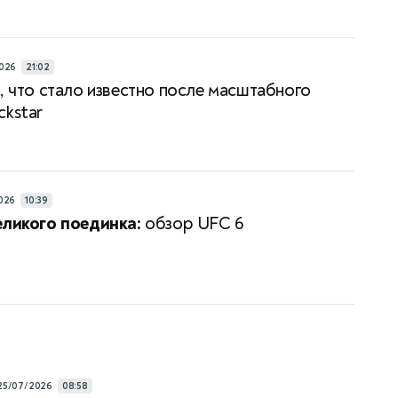
026
21:02
, что стало известно после масштабного
ckstar
026
10:39
еликого поединка:
обзор UFC 6
25/07/2026
08:58