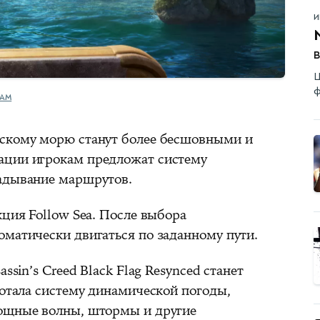
И
Ш
ф
EAM
бскому морю станут более бесшовными и
ации игрокам предложат систему
ладывание маршрутов.
кция Follow Sea. После выбора
оматически двигаться по заданному пути.
ssin’s Creed Black Flag Resynced станет
ботала систему динамической погоды,
мощные волны, штормы и другие