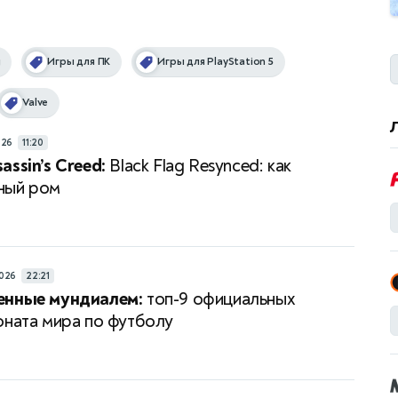
g
Игры для ПК
Игры для PlayStation 5
Valve
026
11:20
assin’s Creed:
Black Flag Resynced: как
ный ром
026
22:21
енные мундиалем:
топ-9 официальных
оната мира по футболу