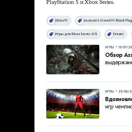
PlayStation 5 и Xbox Series.
Ubisoft
Assassin's Creed IV: Black Fla
Игры для Xbox Series X/S
Steam
•
ИГРЫ
13/07/2
Обзор Ass
выдержан
•
ИГРЫ
29/06/2
Вдохновл
игр чемпи