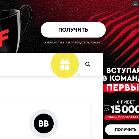
...
...