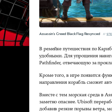
Assassin’s Creed Black Flag Resynced
ST
В ремейке путешествия по Кари
удобными. Для упрощения навиг
Pathfinder, отвечающую за прок
Кроме того, в игре появится фун
направления корабль сможет авт
Вместе с тем морская среда в Assa
заметно опаснее. Ubisoft перера
добавив резкие порывы ветра, 