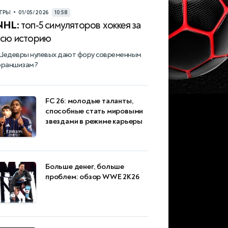
•
ГРЫ
01/05/2026
10:58
NHL:
топ-5 симуляторов хоккея за
всю историю
едевры нулевых дают фору современным
раншизам?
FC 26: молодые таланты,
способные стать мировыми
звездами в режиме карьеры
Больше денег, больше
проблем: обзор WWE 2K26