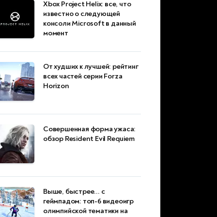
Xbox Project Helix: все, что
известно о следующей
консоли Microsoft в данный
момент
От худших к лучшей: рейтинг
всех частей серии Forza
Horizon
Совершенная форма ужаса:
обзор Resident Evil Requiem
Выше, быстрее... с
геймпадом: топ-6 видеоигр
олимпийской тематики на