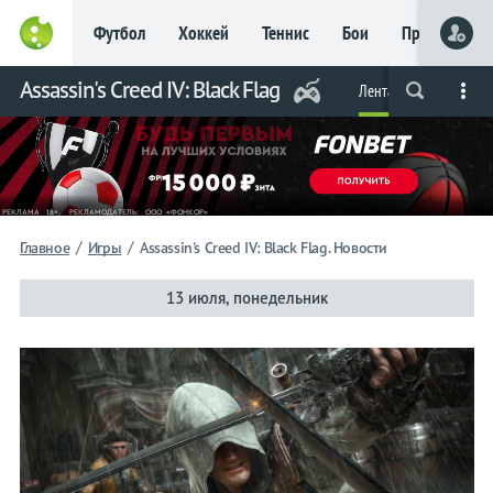
Футбол
Хоккей
Теннис
Бои
Прочие
Assassin's Creed IV: Black Flag
Лента
Live
Вся лента
Прогнозы
Букмекеры
/
/
Главное
Игры
Assassin's Creed IV: Black Flag. Новости
13 июля, понедельник