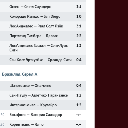
Остин — Сиэтл Саундерс
3:1
Колорадо Рэпидс — San Diego
1:0
Лос-Анджелес — Реал Солт Лэйк
3:1
Портленд Тимберс — Даллас
2:2
Лос-Анджелес Гэлакси — Сент-Луис
1:3
Сити
Сан-Хосе Эрткуэйкс — Орландо Сити
0:4
Бразилия. Серия А
Шапекоэнсе — Фламенго
0:4
Сан-Паулу — Атлетико Паранаэнсе
1:2
Интернасьонал — Крузейро
1:2
Ботафого — Витория Салвадор
–:–
:30
Коринтианс — Remo
–:–
:30