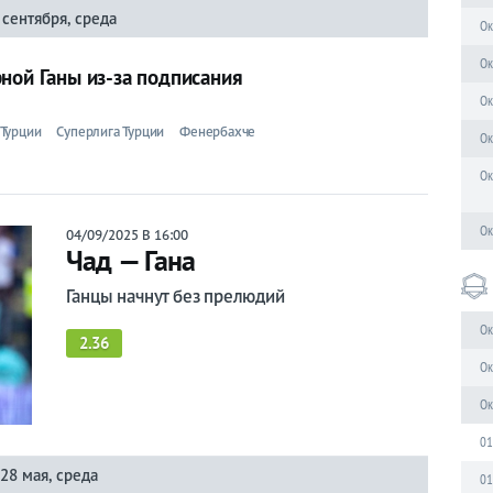
 сентября, среда
Ок
Ок
ной Ганы из-за подписания
Ок
Турции
Суперлига Турции
Фенербахче
Ок
Ок
Ок
04/09/2025 В 16:00
Чад — Гана
Ганцы начнут без прелюдий
Ок
2.36
Ок
Ок
01
28 мая, среда
01