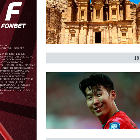
Прогнозы
на спорт
Букмекеры
18
Хоккей
Теннис
Бои
Прочие
Игры