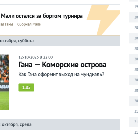
19
 Мали остался за бортом турнира
20
ая Ганы
Сборная Мали
20
20
 октября, суббота
20
12/10/2025 В 22:00
20
Гана — Коморские острова
20
Как Гана оформит выход на мундиаль?
20
1.85
20
20
21
21
8 октября, среда
21