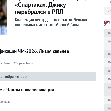
22
«Спартака». Джику
перебрался в РПЛ
22
Коллекция центрдефов «красно-белых»
пополнилась игроком сборной Ганы
Ок
Ок
ификации ЧМ-2026, Ливия сильнее
Ок
Ок
ая Ганы
Сборная Мали
Ок
сентября, четверг
Ок
Ок
че с Чадом в квалификации
Ок
ая Ганы
Ок