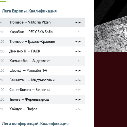
Лига Европы. Квалификация
Tromsoe — Viktoria Plzen
–:–
м.
Карабах — PFC CSKA Sofia
–:–
:00
Tromsoe — Градец-Кралове
–:–
:00
Динамо К — ПАОК
–:–
:00
Хаммарбю — Андерлехт
–:–
:00
Шериф — Маккаби Т-А
–:–
:00
Бешикташ — Мидтьюлланн
–:–
:00
Санкт-Галлен — Бенфика
–:–
:00
Твенте — Ференцварош
–:–
:00
Хайдук — Пафос
–:–
:00
Лига конференций. Квалификация