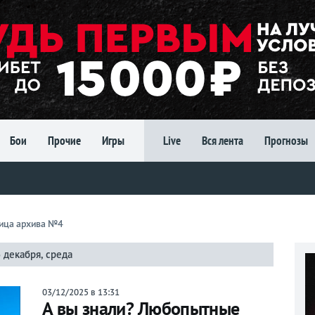
Бои
Прочие
Игры
Live
Вся лента
Прогнозы
ница архива №4
 декабря, среда
03/12/2025 в 13:31
А вы знали? Любопытные