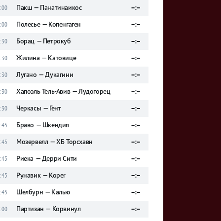
Пакш — Панатинаикос
–:–
:00
Полесье — Копенгаген
–:–
:00
Борац — Петрокуб
–:–
:30
Жилина — Катовице
–:–
:30
Лугано — Дукагини
–:–
:30
Хапоэль Тель-Авив — Лудогорец
–:–
:30
Черкасы — Гент
–:–
:30
Браво — Шкендия
–:–
:45
Мозервелл — ХБ Торсхавн
–:–
:45
Риека — Дерри Сити
–:–
:45
Рунавик — Koper
–:–
:45
Шелбурн — Калью
–:–
:45
Партизан — Корвинул
–:–
:00