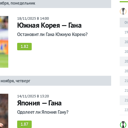
оября, понедельник
18/11/2025 В 14:00
От
Южная Корея — Гана
19
Остановит ли Гана Южную Корею?
20
1.82
20
20
20
 ноября, четверг
21
21
14/11/2025 В 13:20
21
Япония — Гана
22
Одолеет ли Япония Гану?
1.87