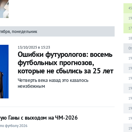
45
19
17
тября, понедельник
18
13/10/2025 в 15:23
От
Ошибки футурологов: восемь
19
футбольных прогнозов,
19
которые не сбылись за 25 лет
19
Четверть века назад это казалось
неизбежным
19
19
19
ную Ганы с выходом на ЧМ-2026
19
по футболу 2026
19