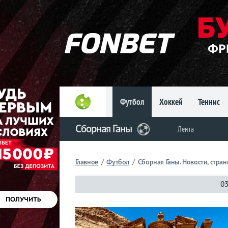
Главное
Фрибет
до 15
000 ₽
Новым
игрокам, без
условий
Футбол
Хоккей
Теннис
Футбол
Сборная Ганы
Лента
Сборная
Ганы
/
/
Главное
Футбол
Сборная Ганы. Новости, стра
Лента
03