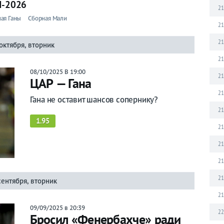
М-2026
21
ая Ганы
Сборная Мали
21
21
октября, вторник
21
08/10/2025 В 19:00
21
ЦАР — Гана
21
Гана не оставит шансов сопернику?
21
1.95
21
21
21
21
сентября, вторник
21
09/09/2025 в 20:39
22
Бросил «Фенербахче» ради