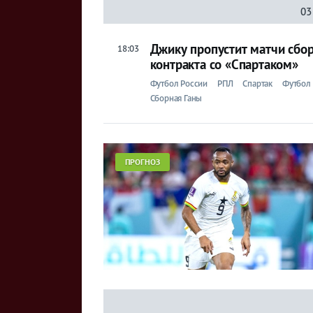
03
Джику пропустит матчи сбор
18:03
контракта со «Спартаком»
Футбол России
РПЛ
Спартак
Футбол 
Сборная Ганы
ПРОГНОЗ