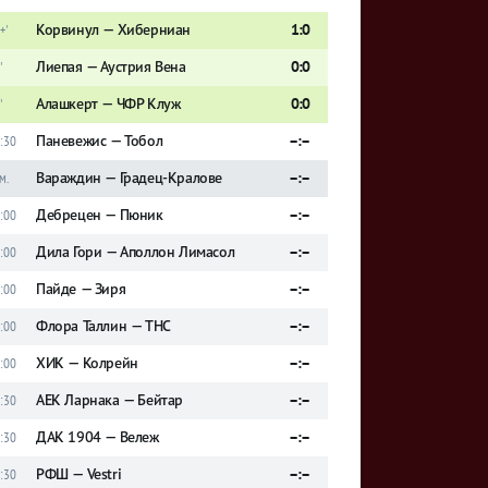
Корвинул — Хиберниан
1:0
+'
Лиепая — Аустрия Вена
0:0
'
Алашкерт — ЧФР Клуж
0:0
'
Паневежис — Тобол
–:–
:30
Вараждин — Градец-Кралове
–:–
м.
Дебрецен — Пюник
–:–
:00
Дила Гори — Аполлон Лимасол
–:–
:00
Пайде — Зиря
–:–
:00
Флора Таллин — ТНС
–:–
:00
ХИК — Колрейн
–:–
:00
АЕК Ларнака — Бейтар
–:–
:30
ДАК 1904 — Вележ
–:–
:30
РФШ — Vestri
–:–
:30