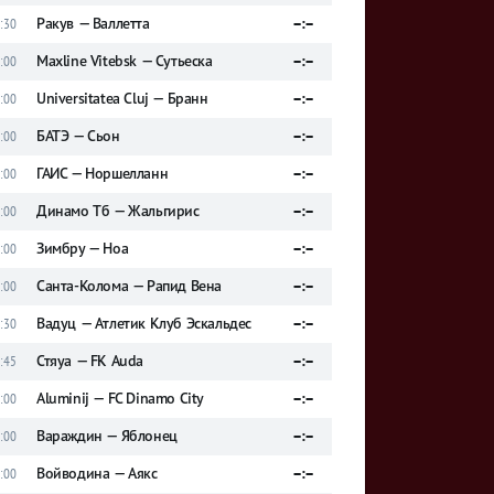
Ракув — Валлетта
–:–
:30
Maxline Vitebsk — Сутьеска
–:–
:00
Universitatea Cluj — Бранн
–:–
:00
БАТЭ — Сьон
–:–
:00
ГАИС — Норшелланн
–:–
:00
Динамо Тб — Жальгирис
–:–
:00
Зимбру — Ноа
–:–
:00
Санта-Колома — Рапид Вена
–:–
:00
Вадуц — Атлетик Клуб Эскальдес
–:–
:30
Стяуа — FK Auda
–:–
:45
Aluminij — FC Dinamo City
–:–
:00
Вараждин — Яблонец
–:–
:00
Войводина — Аякс
–:–
:00