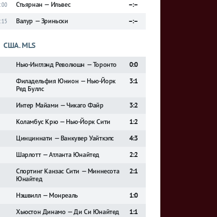
Стьярнан — Ильвес
–:–
:00
Валур — Зриньски
–:–
:15
США. MLS
Нью-Инглэнд Революшн — Торонто
0:0
Филадельфия Юнион — Нью-Йорк
3:1
Ред Буллс
Интер Майами — Чикаго Файр
3:2
Коламбус Крю — Нью-Йорк Сити
1:2
Цинциннати — Ванкувер Уайткэпс
4:3
Шарлотт — Атланта Юнайтед
2:2
Спортинг Канзас Сити — Миннесота
2:1
Юнайтед
Нэшвилл — Монреаль
1:0
Хьюстон Динамо — Ди Си Юнайтед
1:1