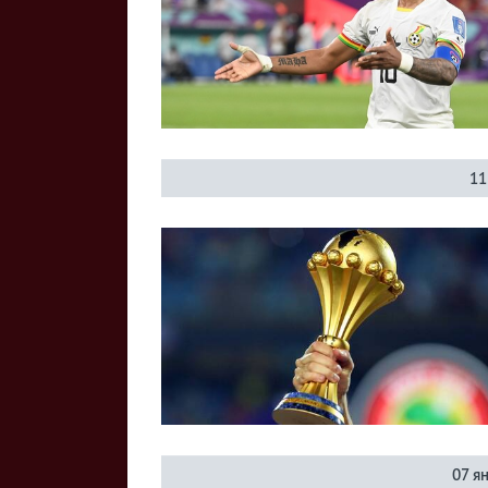
11
07 я