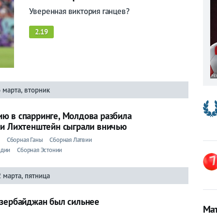
Уверенная виктория ганцев?
2.19
 марта, вторник
ю в спарринге, Молдова разбила
 и Лихтенштейн сыграли вничью
Сборная Ганы
Сборная Латвии
ндии
Сборная Эстонии
 марта, пятница
Азербайджан был сильнее
Мат