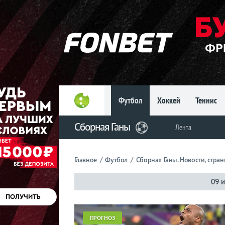
Главное
Фрибет
до 15
000 ₽
Новым
игрокам, без
условий
Футбол
Хоккей
Теннис
Футбол
Сборная Ганы
Лента
Сборная
Ганы
/
/
Главное
Футбол
Сборная Ганы. Новости, стра
Лента
09 
ПРОГНОЗ