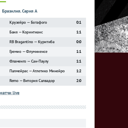
Бразилия. Серия А
Крузейро — Ботафого
0:1
Баия — Коринтианс
1:1
RB Bragantino — Куритиба
0:0
Гремио — Флуминенсе
1:1
Фламенго — Сан-Паулу
1:1
Палмейрас — Атлетико Минейро
1:2
Remo — Витория Салвадор
2:0
матчи live