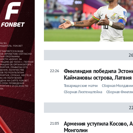
Прогнозы
на спорт
Букмекеры
26
Хоккей
Финляндия победила Эстони
22:26
Теннис
Каймановы острова, Латвия
Бои
Товарищеские матчи
Сборная Молдавии
Сборная Лихтенштейна
Сборная Финля
Прочие
22
Игры
Армения уступила Косово, 
21:05
Монголии