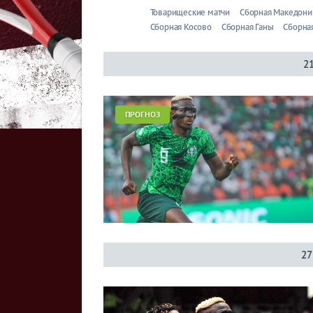
Товарищеские матчи
Сборная Македони
Сборная Косово
Сборная Ганы
Сборна
2
ПРОГНОЗ
27