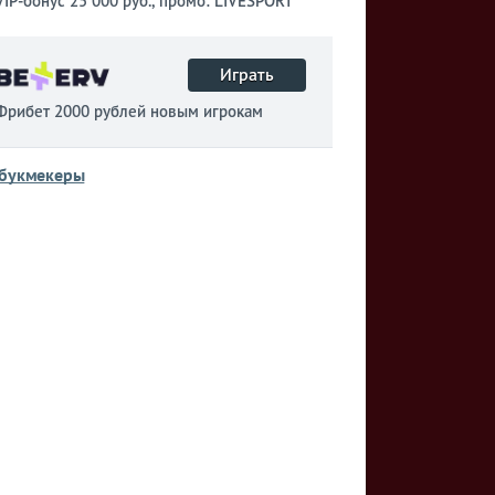
VIP-бонус 25 000 руб., промо: LIVESPORT
Играть
Фрибет 2000 рублей новым игрокам
 букмекеры