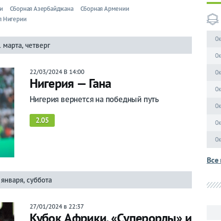
и
Сборная Азербайджана
Сборная Армении
я Нигерии
Ок
1 марта, четверг
Ок
22/03/2024 В 14:00
Ок
Нигерия — Гана
Ок
Нигерия вернется на победный путь
Ок
2.05
Ок
Ок
Все 
 января, суббота
27/01/2024 в 22:37
Кубок Африки. «Суперорлы» и