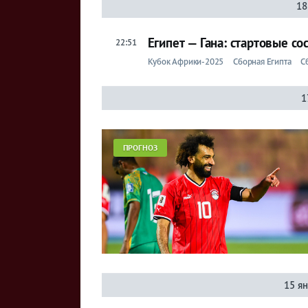
18
Египет — Гана: стартовые с
22:51
Кубок Африки-2025
Сборная Египта
С
1
ПРОГНОЗ
15 я