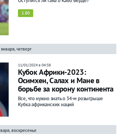
Оступится ли Гана о Кабо Верде?
1.80
 января, четверг
11/01/2024 в 04:38
Кубок Африки-2023:
Осимхен, Салах и Мане в
борьбе за корону континента
Все, что нужно знать о 34-м розыгрыше
Кубка африканских наций
нваря, воскресенье