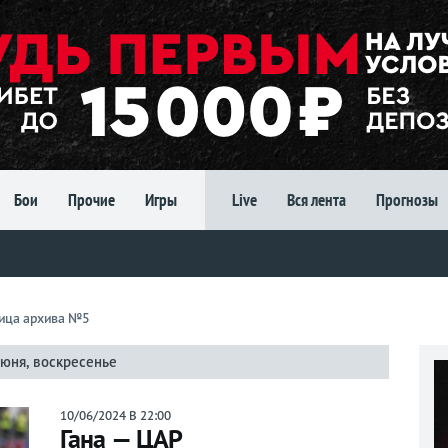
Бои
Прочие
Игры
Live
Вся лента
Прогнозы
ница архива №5
июня, воскресенье
10/06/2024 В 22:00
Гана — ЦАР