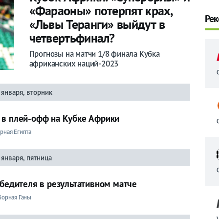
«Фараоны» потерпят крах,
Рек
«Львы Теранги» выйдут в
четвертьфинал?
Прогнозы на матчи 1/8 финала Кубка
африканских наций-2023
 января, вторник
 в плей-офф на Кубке Африки
рная Египта
 января, пятница
обедителя в результативном матче
борная Ганы