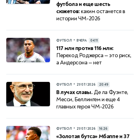
футбола и еще шесть
сюжетов:
каким останется в
истории ЧМ-2026
•
ФУТБОЛ
ВЧЕРА
04:11
117 млн против 116 млн:
Переход Роджерса — это риск,
а Андерсона — нет
•
ФУТБОЛ
21/07/2026
20:49
В лучах славы.
Де ла Фуэнте,
Месси, Беллингем и еще 4
главных героя ЧМ-2026
•
ФУТБОЛ
21/07/2026
16:26
«Золотая бутса» Мбаппе и 37