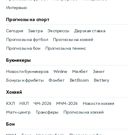
Интервью
Прогнозы на спорт
Сегодня
Завтра
Экспрессы
Дерзкая ставка
Прогнозы на футбол
Прогнозы на хоккей
Прогнозы на бои
Прогнозы на теннис
Букмекеры
Новости букмекеров
Winline
Мелбет
Зенит
Бонусы и фрибеты
Фонбет
BetBoom
Bettery
Хоккей
КХЛ
НХЛ
ЧМ-2026
МЧМ-2026
Новости хоккея
Матч-центр
Трансферы
Прогнозы на хоккей
Бои