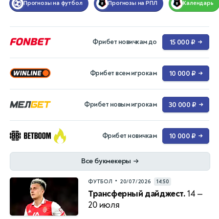
Прогнозы на футбол
Прогнозы на РПЛ
Календарь
Фрибет новичкам до
15 000 ₽
→
Фрибет всем игрокам
10 000 ₽
→
Фрибет новым игрокам
30 000 ₽
→
Фрибет новичкам
10 000 ₽
→
Все букмекеры
→
•
ФУТБОЛ
20/07/2026
14:50
Трансферный дайджест.
14 —
20 июля