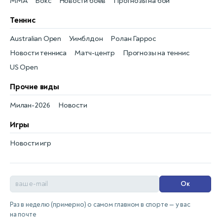
MMA
Бокс
Новости боёв
Прогнозы на бои
Теннис
Australian Open
Уимблдон
Ролан Гаррос
Новости тенниса
Матч-центр
Прогнозы на теннис
US Open
Прочие виды
Милан-2026
Новости
Игры
Новости игр
Ок
Раз в неделю (примерно) о самом главном в спорте — у вас
на почте