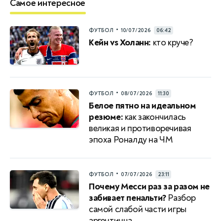
Самое интересное
•
ФУТБОЛ
10/07/2026
06:42
Кейн vs Холанн:
кто круче?
•
ФУТБОЛ
08/07/2026
11:30
Белое пятно на идеальном
резюме:
как закончилась
великая и противоречивая
эпоха Роналду на ЧМ
•
ФУТБОЛ
07/07/2026
23:11
Почему Месси раз за разом не
забивает пенальти?
Разбор
самой слабой части игры
аргентинца