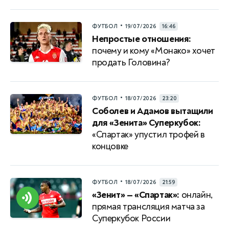
•
ФУТБОЛ
19/07/2026
16:46
Непростые отношения:
почему и кому «Монако» хочет
продать Головина?
•
ФУТБОЛ
18/07/2026
23:20
Соболев и Адамов вытащили
для «Зенита» Суперкубок:
«Спартак» упустил трофей в
концовке
•
ФУТБОЛ
18/07/2026
21:59
«Зенит» — «Спартак»:
онлайн,
прямая трансляция матча за
Суперкубок России