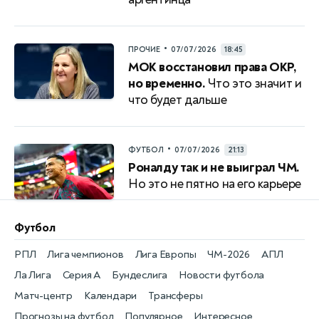
•
ПРОЧИЕ
07/07/2026
18:45
МОК восстановил права ОКР,
но временно.
Что это значит и
что будет дальше
•
ФУТБОЛ
07/07/2026
21:13
Роналду так и не выиграл ЧМ.
Но это не пятно на его карьере
Футбол
РПЛ
Лига чемпионов
Лига Европы
ЧМ-2026
АПЛ
Ла Лига
Серия А
Бундеслига
Новости футбола
Матч-центр
Календари
Трансферы
Прогнозы на футбол
Популярное
Интересное