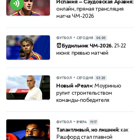
Испания — Саудовская Аравия:
онлайн, прямая трансляция
матча ЧМ-2026
•
ФУТБОЛ
СЕГОДНЯ
06:00
⏰Будильник ЧМ-2026.
21-22
июня: превью матчей
•
ФУТБОЛ
СЕГОДНЯ
03:20
Новый «Реал»:
Моуринью
рулит строительством
команды-победителя
•
ФУТБОЛ
ВЧЕРА
11:17
Талантливый, но лишний:
как
Рашфорд стал главной