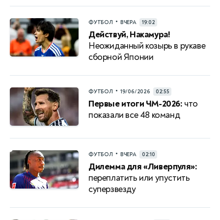
•
ФУТБОЛ
ВЧЕРА
19:02
Действуй, Накамура!
Неожиданный козырь в рукаве
сборной Японии
•
ФУТБОЛ
19/06/2026
02:55
Первые итоги ЧМ-2026:
что
показали все 48 команд
•
ФУТБОЛ
ВЧЕРА
02:10
Дилемма для «Ливерпуля»:
переплатить или упустить
суперзвезду