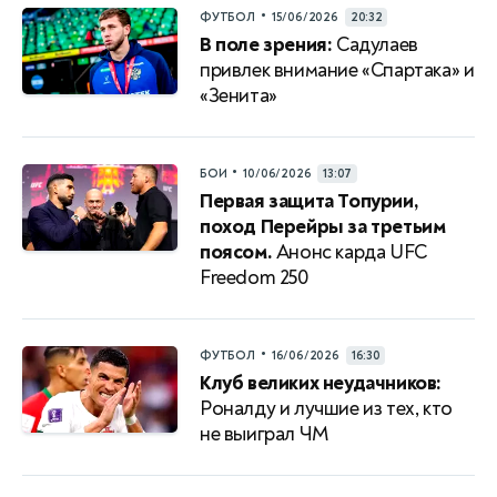
•
ФУТБОЛ
15/06/2026
20:32
В поле зрения:
Садулаев
привлек внимание «Спартака» и
«Зенита»
•
БОИ
10/06/2026
13:07
Первая защита Топурии,
поход Перейры за третьим
поясом.
Анонс карда UFC
Freedom 250
•
ФУТБОЛ
16/06/2026
16:30
Клуб великих неудачников:
Роналду и лучшие из тех, кто
не выиграл ЧМ