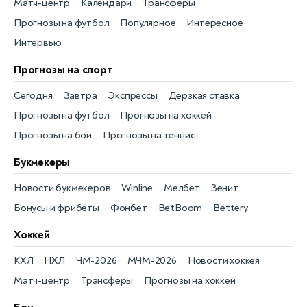
Матч-центр
Календари
Трансферы
Прогнозы на футбол
Популярное
Интересное
Интервью
Прогнозы на спорт
Сегодня
Завтра
Экспрессы
Дерзкая ставка
Прогнозы на футбол
Прогнозы на хоккей
Прогнозы на бои
Прогнозы на теннис
Букмекеры
Новости букмекеров
Winline
Мелбет
Зенит
Бонусы и фрибеты
Фонбет
BetBoom
Bettery
Хоккей
КХЛ
НХЛ
ЧМ-2026
МЧМ-2026
Новости хоккея
Матч-центр
Трансферы
Прогнозы на хоккей