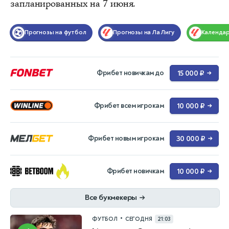
запланированных на 7 июня.
Прогнозы на футбол
Прогнозы на Ла Лигу
Календа
Фрибет новичкам до
15 000 ₽
→
Фрибет всем игрокам
10 000 ₽
→
Фрибет новым игрокам
30 000 ₽
→
Фрибет новичкам
10 000 ₽
→
Все букмекеры
→
•
ФУТБОЛ
СЕГОДНЯ
21:03