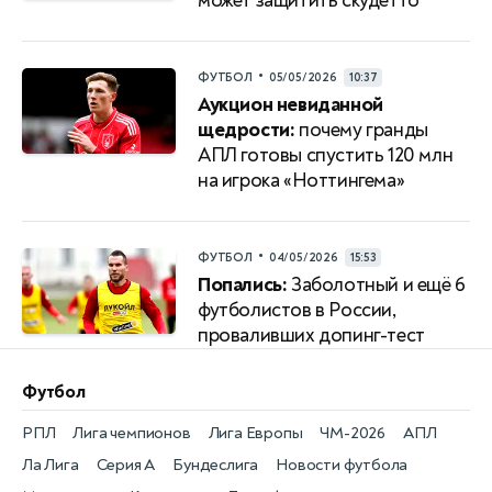
может защитить скудетто
•
ФУТБОЛ
05/05/2026
10:37
Аукцион невиданной
щедрости:
почему гранды
АПЛ готовы спустить 120 млн
на игрока «Ноттингема»
•
ФУТБОЛ
04/05/2026
15:53
Попались:
Заболотный и ещё 6
футболистов в России,
проваливших допинг-тест
Футбол
РПЛ
Лига чемпионов
Лига Европы
ЧМ-2026
АПЛ
Ла Лига
Серия А
Бундеслига
Новости футбола