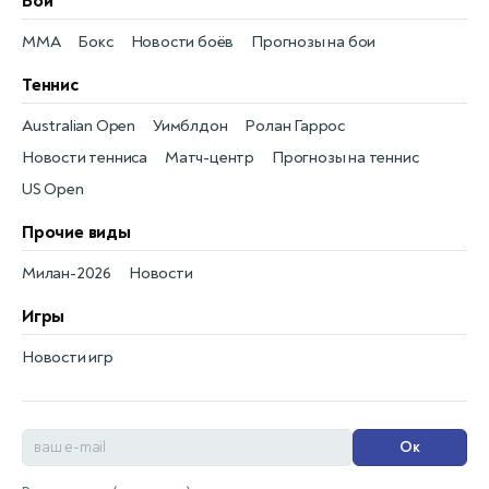
Бои
MMA
Бокс
Новости боёв
Прогнозы на бои
Теннис
Australian Open
Уимблдон
Ролан Гаррос
Новости тенниса
Матч-центр
Прогнозы на теннис
US Open
Прочие виды
Милан-2026
Новости
Игры
Новости игр
Ок