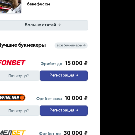
бенефисом
Больше статей
→
Лучшие букмекеры
все букмекеры
→
15 000 ₽
Фрибет до
Регистрация
→
Почему тут?
10 000 ₽
Фрибет всем
Регистрация
→
Почему тут?
30 000 ₽
Фрибет до