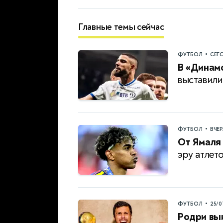
Главные темы сейчас
•
ФУТБОЛ
СЕГ
В «Динамо
выставили
•
ФУТБОЛ
ВЧЕ
От Ямаля
эру атлет
•
ФУТБОЛ
25/0
Родри выи