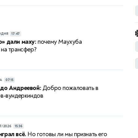
ОДНЯ
17:47
» дали маху:
почему Маухуба
 на трансфер?
РА
07:15
 до Андреевой:
Добро пожаловать в
ов-вундеркиндов
7/2026
15:36
грал всё.
Но готовы ли мы признать его