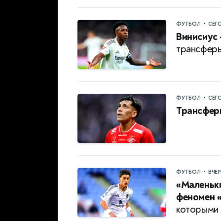
•
ФУТБОЛ
СЕГ
Винисиус
трансферы
•
ФУТБОЛ
СЕГ
Трансфер
•
ФУТБОЛ
ВЧЕ
«Маленьки
феномен 
которыми 