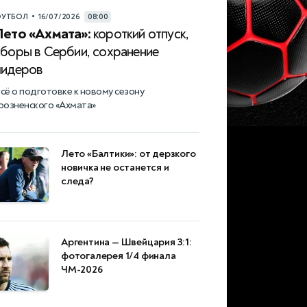
•
УТБОЛ
16/07/2026
08:00
Лето «Ахмата»:
короткий отпуск,
сборы в Сербии, сохранение
лидеров
сё о подготовке к новому сезону
розненского «Ахмата»
Лето «Балтики»: от дерзкого
новичка не останется и
следа?
Аргентина — Швейцария 3:1:
фотогалерея 1/4 финала
ЧМ-2026