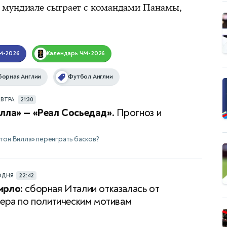
 мундиале сыграет с командами Панамы,
М-2026
Календарь
ЧМ-2026
борная Англии
Футбол Англии
АВТРА
21:30
лла» — «Реал Сосьедад».
Прогноз и
тон Вилла» переиграть басков?
ОДНЯ
22:42
ирло:
сборная Италии отказалась от
нера по политическим мотивам