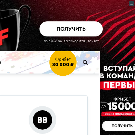
...
Фрибет
30 000 ₽
Играть
→
ы
...