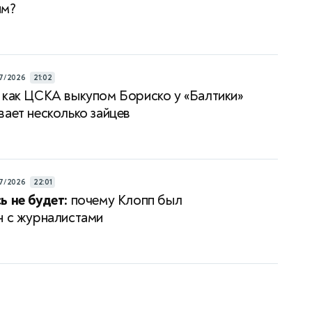
им?
7/2026
21:02
как ЦСКА выкупом Бориско у «Балтики»
вает несколько зайцев
7/2026
22:01
ь не будет:
почему Клопп был
н с журналистами