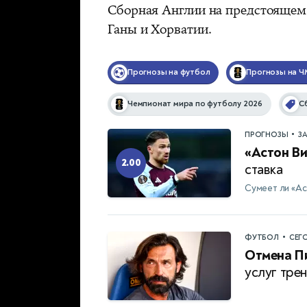
Сборная Англии на предстоящем
Ганы и Хорватии.
Прогнозы на футбол
Прогнозы на Ч
Чемпионат мира по футболу 2026
С
•
ПРОГНОЗЫ
З
«Астон Ви
2.00
ставка
Сумеет ли «Ас
•
ФУТБОЛ
СЕГ
Отмена П
услуг тре