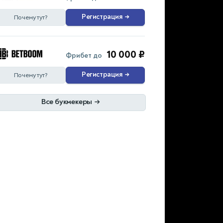
Регистрация
→
Почему тут?
10 000 ₽
Фрибет до
Регистрация
→
Почему тут?
Все букмекеры
→