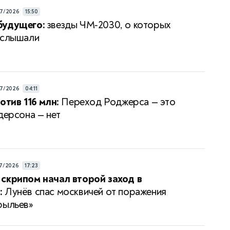
7/2026
15:50
будущего:
звезды ЧМ‑2030, о которых
 слышали
7/2026
04:11
отив 116 млн:
Переход Роджерса — это
дерсона — нет
7/2026
17:23
скрипом начал второй заход в
:
Лунёв спас москвичей от поражения
рыльев»