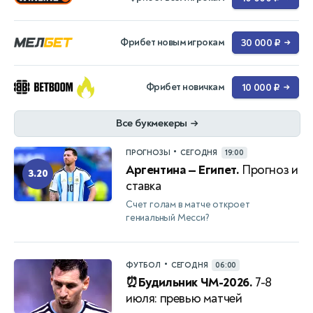
Фрибет новым игрокам
30 000 ₽
→
Фрибет новичкам
10 000 ₽
→
Все букмекеры
→
•
ПРОГНОЗЫ
СЕГОДНЯ
19:00
Аргентина — Египет.
Прогноз и
3.20
ставка
Счет голам в матче откроет
гениальный Месси?
•
ФУТБОЛ
СЕГОДНЯ
06:00
⏰Будильник ЧМ-2026.
7-8
июля: превью матчей