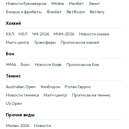
Новости букмекеров
Winline
Мелбет
Зенит
Бонусы и фрибеты
Фонбет
BetBoom
Bettery
Хоккей
КХЛ
НХЛ
ЧМ-2026
МЧМ-2026
Новости хоккея
Матч-центр
Трансферы
Прогнозы на хоккей
Бои
MMA
Бокс
Новости боёв
Прогнозы на бои
Теннис
Australian Open
Уимблдон
Ролан Гаррос
Новости тенниса
Матч-центр
Прогнозы на теннис
US Open
Прочие виды
Милан-2026
Новости