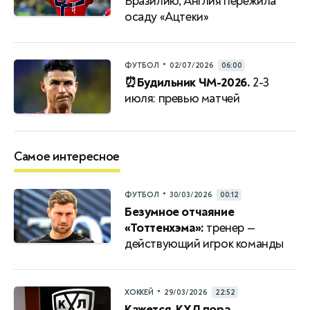
Бразилию, Англия пережила
осаду «Ацтеки»
•
ФУТБОЛ
02/07/2026
06:00
⏰Будильник ЧМ-2026.
2-3
июля: превью матчей
Самое интересное
•
ФУТБОЛ
30/03/2026
00:12
Безумное отчаяние
«Тоттенхэма»:
тренер —
действующий игрок команды
•
ХОККЕЙ
29/03/2026
22:52
Кажется, КХЛ пора