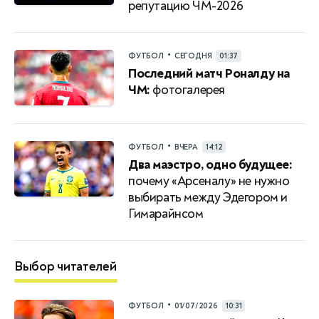
репутацию ЧМ-2026
•
ФУТБОЛ
СЕГОДНЯ
01:37
Последний матч Роналду на
ЧМ:
фотогалерея
•
ФУТБОЛ
ВЧЕРА
14:12
Два маэстро, одно будущее:
почему «Арсеналу» не нужно
выбирать между Эдегором и
Гимарайнсом
Выбор читателей
•
ФУТБОЛ
01/07/2026
10:31