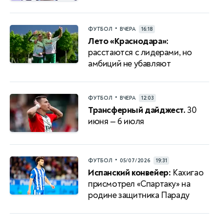
•
ФУТБОЛ
ВЧЕРА
16:18
Лето «Краснодара»:
расстаются с лидерами, но
амбиций не убавляют
•
ФУТБОЛ
ВЧЕРА
12:03
Трансферный дайджест.
30
июня — 6 июля
•
ФУТБОЛ
05/07/2026
19:31
Испанский конвейер:
Кахигао
присмотрел «Спартаку» на
родине защитника Параду