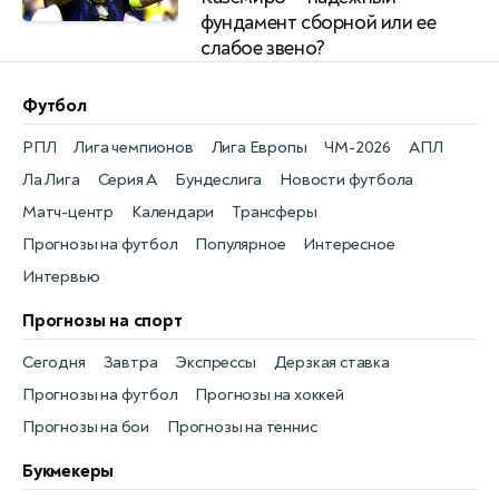
фундамент сборной или ее
слабое звено?
Футбол
РПЛ
Лига чемпионов
Лига Европы
ЧМ-2026
АПЛ
Ла Лига
Серия А
Бундеслига
Новости футбола
Матч-центр
Календари
Трансферы
Прогнозы на футбол
Популярное
Интересное
Интервью
Прогнозы на спорт
Сегодня
Завтра
Экспрессы
Дерзкая ставка
Прогнозы на футбол
Прогнозы на хоккей
Прогнозы на бои
Прогнозы на теннис
Букмекеры