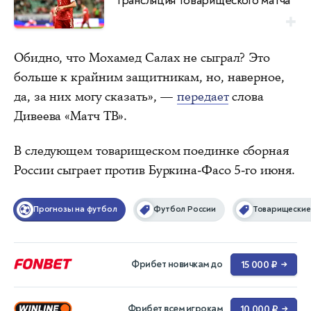
трансляция товарищеского матча
Обидно, что Мохамед Салах не сыграл? Это
больше к крайним защитникам, но, наверное,
да, за них могу сказать», —
передает
слова
Дивеева «Матч ТВ».
В следующем товарищеском поединке сборная
России сыграет против Буркина-Фасо 5-го июня.
Прогнозы на футбол
Футбол России
Товарищеские
Фрибет новичкам до
15 000 ₽
→
Фрибет всем игрокам
10 000 ₽
→