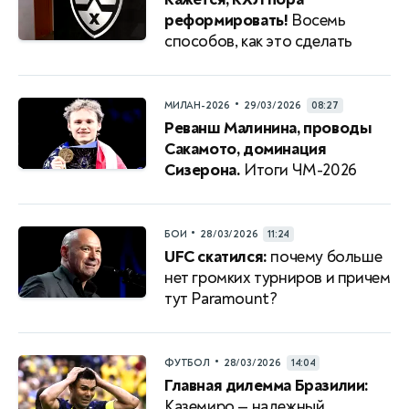
реформировать!
Восемь
способов, как это сделать
•
МИЛАН-2026
29/03/2026
08:27
Реванш Малинина, проводы
Сакамото, доминация
Сизерона.
Итоги ЧМ-2026
•
БОИ
28/03/2026
11:24
UFC скатился:
почему больше
нет громких турниров и причем
тут Paramount?
•
ФУТБОЛ
28/03/2026
14:04
Главная дилемма Бразилии:
Каземиро — надежный