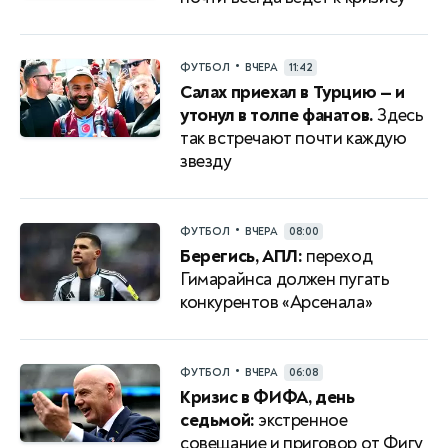
•
ФУТБОЛ
ВЧЕРА
11:42
Салах приехал в Турцию — и
утонул в толпе фанатов.
Здесь
так встречают почти каждую
звезду
•
ФУТБОЛ
ВЧЕРА
08:00
Берегись, АПЛ:
переход
Гимарайнса должен пугать
конкурентов «Арсенала»
•
ФУТБОЛ
ВЧЕРА
06:08
Кризис в ФИФА, день
седьмой:
экстренное
совещание и приговор от Фигу