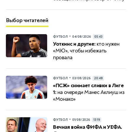
Выбор читателей
•
ФУТБОЛ
04/08/2026
05:43
Уоткинс и другие:
кто нужен
«МЮ», чтобы избежать
провала
•
ФУТБОЛ
03/08/2026
20:48
«ПСЖ» снимает сливки в Лиге
1:
на очереди Манес Аклиуш из
«Монако»
•
ФУТБОЛ
01/08/2026
13:19
Вечная война ФИФА и УЕФА.