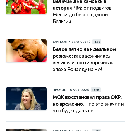
Величайшие камбэки в
истории ЧМ:
от подвигов
Месси до беспощадной
Бельгии
•
ФУТБОЛ
08/07/2026
11:30
Белое пятно на идеальном
резюме:
как закончилась
великая и противоречивая
эпоха Роналду на ЧМ
•
ПРОЧИЕ
07/07/2026
18:45
МОК восстановил права ОКР,
но временно.
Что это значит и
что будет дальше
•