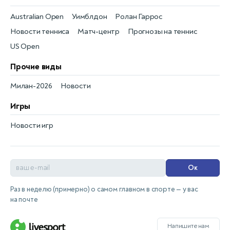
Australian Open
Уимблдон
Ролан Гаррос
Новости тенниса
Матч-центр
Прогнозы на теннис
US Open
Прочие виды
Милан-2026
Новости
Игры
Новости игр
Ок
Раз в неделю (примерно) о самом главном в спорте — у вас
на почте
Напишите нам