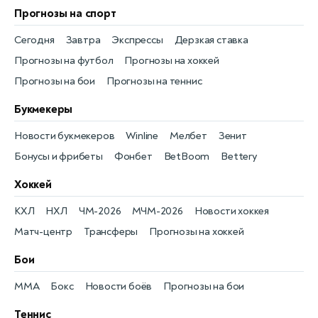
Прогнозы на спорт
Сегодня
Завтра
Экспрессы
Дерзкая ставка
Прогнозы на футбол
Прогнозы на хоккей
Прогнозы на бои
Прогнозы на теннис
Букмекеры
Новости букмекеров
Winline
Мелбет
Зенит
Бонусы и фрибеты
Фонбет
BetBoom
Bettery
Хоккей
КХЛ
НХЛ
ЧМ-2026
МЧМ-2026
Новости хоккея
Матч-центр
Трансферы
Прогнозы на хоккей
Бои
MMA
Бокс
Новости боёв
Прогнозы на бои
Теннис