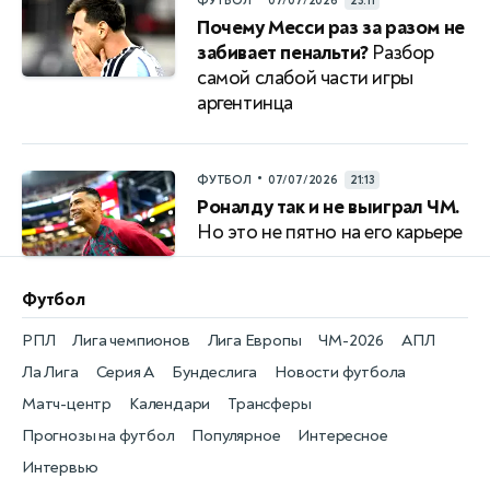
ФУТБОЛ
07/07/2026
23:11
Почему Месси раз за разом не
забивает пенальти?
Разбор
самой слабой части игры
аргентинца
•
ФУТБОЛ
07/07/2026
21:13
Роналду так и не выиграл ЧМ.
Но это не пятно на его карьере
Футбол
РПЛ
Лига чемпионов
Лига Европы
ЧМ-2026
АПЛ
Ла Лига
Серия А
Бундеслига
Новости футбола
Матч-центр
Календари
Трансферы
Прогнозы на футбол
Популярное
Интересное
Интервью