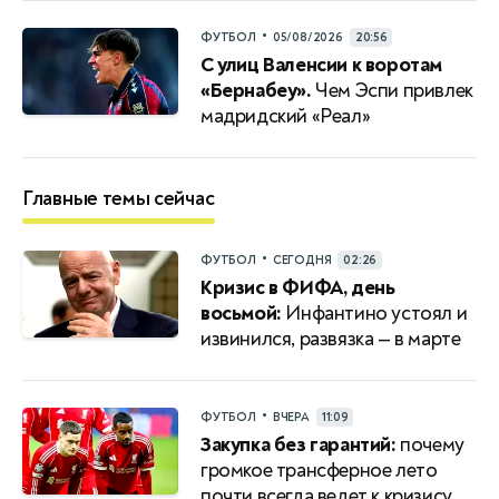
•
ФУТБОЛ
05/08/2026
20:56
С улиц Валенсии к воротам
«Бернабеу».
Чем Эспи привлек
мадридский «Реал»
Главные темы сейчас
•
ФУТБОЛ
СЕГОДНЯ
02:26
Кризис в ФИФА, день
восьмой:
Инфантино устоял и
извинился, развязка — в марте
•
ФУТБОЛ
ВЧЕРА
11:09
Закупка без гарантий:
почему
громкое трансферное лето
почти всегда ведет к кризису