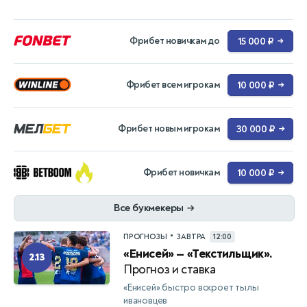
Фрибет новичкам до
15 000 ₽
→
Фрибет всем игрокам
10 000 ₽
→
Фрибет новым игрокам
30 000 ₽
→
Фрибет новичкам
10 000 ₽
→
Все букмекеры
→
•
ПРОГНОЗЫ
ЗАВТРА
12:00
«Енисей» — «Текстильщик».
2.13
Прогноз и ставка
«Енисей» быстро вскроет тылы
ивановцев