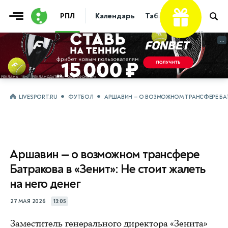
РПЛ
Календарь
Таблица
Прогнозы
...
...
LIVESPORT.RU
ФУТБОЛ
АРШАВИН — О ВОЗМОЖНОМ ТРАНСФЕРЕ БАТР
Аршавин — о возможном трансфере
Батракова в «Зенит»: Не стоит жалеть
на него денег
27 МАЯ 2026
13:05
Заместитель генерального директора «Зенита»