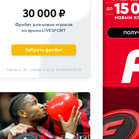
30 000 ₽
Фрибет для новых игроков
по промо LIVESPORT
Забрать фрибет
Реклама. 18+. melbet.ru. Erid: 2W5zFGKMZJ9