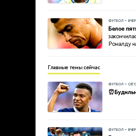
•
ФУТБОЛ
ВЧЕ
Белое пят
закончила
Роналду 
Главные темы сейчас
•
ФУТБОЛ
СЕГ
⏰Будильн
•
ФУТБОЛ
ВЧЕ