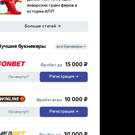
январских трансферов в
истории АПЛ
Больше статей
→
Лучшие букмекеры
все букмекеры
→
15 000 ₽
Фрибет до
Регистрация
→
Почему тут?
10 000 ₽
Фрибет всем
Регистрация
→
Почему тут?
30 000 ₽
Фрибет до