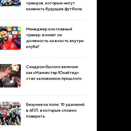
трендов, которые могут
изменить будущее футбола
Менеджер или главный
тренер: влияет ли
должность на власть внутри
клуба?
Синдром былого величия:
как «Манчестер Юнайтед»
стал заложником прошлого
Безумие на поле: 10 удалений
в АПЛ, в которые сложно
поверить