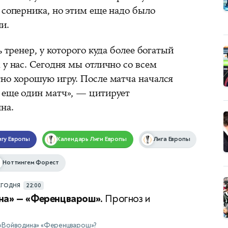
 соперника, но этим еще надо было
и.
ь тренер, у которого куда более богатый
 у нас. Сегодня мы отлично со всем
тно хорошую игру. После матча начался
 еще один матч», — цитирует
на.
игу Европы
Календарь
Лиги Европы
Лига Европы
Ноттингем Форест
ЕГОДНЯ
22:00
на» — «Ференцварош».
Прогноз и
 «Войводина» «Ференцварош»?