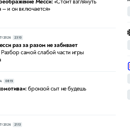
преображение Месси:
«Стоит взглянуть
а — и он включается»
7/2026
23:10
сси раз за разом не забивает
Разбор самой слабой части игры
а
РА
08:19
комотива»:
бронзой сыт не будешь
7/2026
21:13