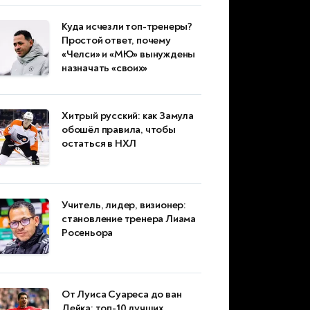
Куда исчезли топ-тренеры?
Простой ответ, почему
«Челси» и «МЮ» вынуждены
назначать «своих»
Хитрый русский: как Замула
обошёл правила, чтобы
остаться в НХЛ
Учитель, лидер, визионер:
становление тренера Лиама
Росеньора
От Луиса Суареса до ван
Дейка: топ-10 лучших