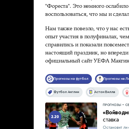
"Фореста". Это немного ослабило
воспользоваться, что мы и сделал
Нам также повезло, что у нас ест
опыт участия в полуфиналах, чем
справились и показали повсемес
настоящий праздник, но впереди
официальный сайт УЕФА Макгин
Прогнозы на футбол
Прогнозы на Л
Футбол Англии
Астон Вилла
•
ПРОГНОЗЫ
С
«Войводи
2.20
ставка
Остановит ли