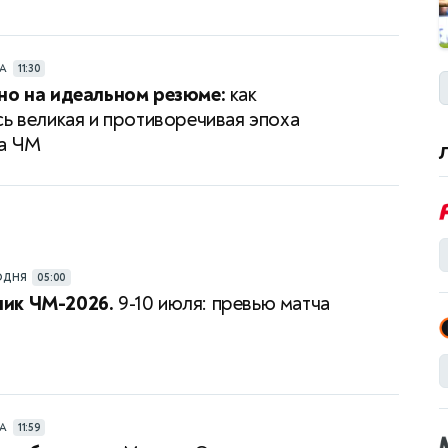
РА
11:30
но на идеальном резюме:
как
сь великая и противоречивая эпоха
на ЧМ
ОДНЯ
05:00
ик ЧМ-2026.
9-10 июля: превью матча
РА
11:59