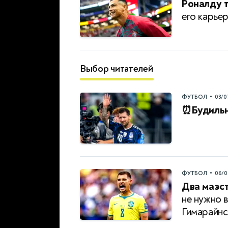
Роналду т
его карье
Выбор читателей
•
ФУТБОЛ
03/0
⏰Будильн
•
ФУТБОЛ
06/0
Два маэст
не нужно 
Гимарайн