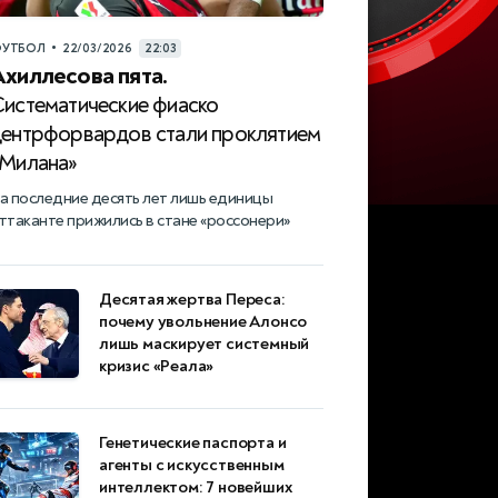
•
УТБОЛ
22/03/2026
22:03
Ахиллесова пята.
Систематические фиаско
центрфорвардов стали проклятием
«Милана»
а последние десять лет лишь единицы
ттаканте прижились в стане «россонери»
Десятая жертва Переса:
почему увольнение Алонсо
лишь маскирует системный
кризис «Реала»
Генетические паспорта и
агенты с искусственным
интеллектом: 7 новейших