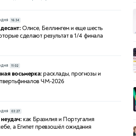
ОДНЯ
16:34
десант:
Олисе, Беллингем и еще шесть
которые сделают результат в 1/4 финала
ОДНЯ
11:02
ная восьмерка:
расклады, прогнозы и
етвертьфиналов ЧМ-2026
ОДНЯ
03:27
 неудач:
как Бразилия и Португалия
себе, а Египет превзошёл ожидания