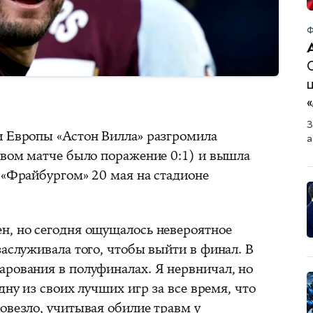
Ф
З
и Европы «Астон Вилла» разгромила
а
ервом матче было поражение 0:1) и вышла
 «Фрайбургом» 20 мая на стадионе
н, но сегодня ощущалось невероятное
заслуживала того, чтобы выйти в финал. В
арования в полуфиналах. Я нервничал, но
дну из своих лучших игр за все время, что
овезло, учитывая обилие травм у