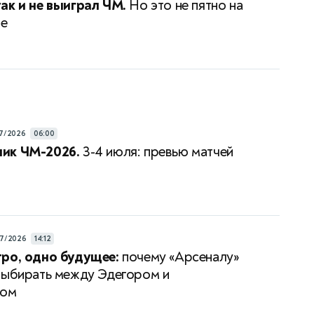
ак и не выиграл ЧМ.
Но это не пятно на
ре
7/2026
06:00
ик ЧМ-2026.
3-4 июля: превью матчей
7/2026
14:12
ро, одно будущее:
почему «Арсеналу»
выбирать между Эдегором и
сом