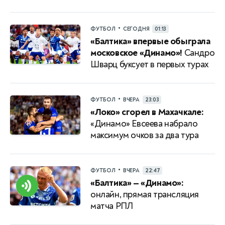
•
ФУТБОЛ
СЕГОДНЯ
01:13
«Балтика» впервые обыграла
московское «Динамо»!
Сандро
Шварц буксует в первых турах
•
ФУТБОЛ
ВЧЕРА
23:03
«Локо» сгорел в Махачкале:
«Динамо» Евсеева набрало
максимум очков за два тура
•
ФУТБОЛ
ВЧЕРА
22:47
«Балтика» — «Динамо»:
онлайн, прямая трансляция
матча РПЛ