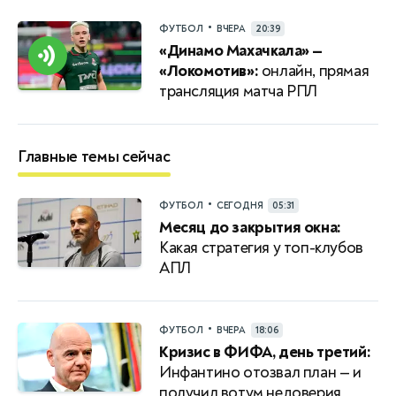
•
ФУТБОЛ
ВЧЕРА
20:39
«Динамо Махачкала» —
«Локомотив»:
онлайн, прямая
трансляция матча РПЛ
Главные темы сейчас
•
ФУТБОЛ
СЕГОДНЯ
05:31
Месяц до закрытия окна:
Какая стратегия у топ-клубов
АПЛ
•
ФУТБОЛ
ВЧЕРА
18:06
Кризис в ФИФА, день третий:
Инфантино отозвал план — и
получил вотум недоверия