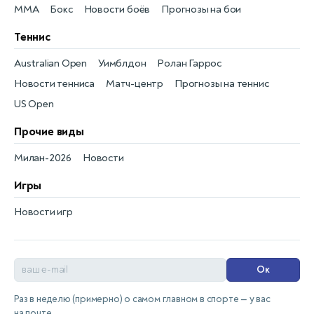
MMA
Бокс
Новости боёв
Прогнозы на бои
Теннис
Australian Open
Уимблдон
Ролан Гаррос
Новости тенниса
Матч-центр
Прогнозы на теннис
US Open
Прочие виды
Милан-2026
Новости
Игры
Новости игр
Ок
Раз в неделю (примерно) о самом главном в спорте — у вас
на почте