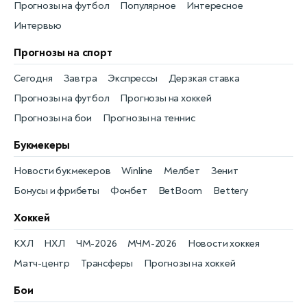
Прогнозы на футбол
Популярное
Интересное
Интервью
Прогнозы на спорт
Сегодня
Завтра
Экспрессы
Дерзкая ставка
Прогнозы на футбол
Прогнозы на хоккей
Прогнозы на бои
Прогнозы на теннис
Букмекеры
Новости букмекеров
Winline
Мелбет
Зенит
Бонусы и фрибеты
Фонбет
BetBoom
Bettery
Хоккей
КХЛ
НХЛ
ЧМ-2026
МЧМ-2026
Новости хоккея
Матч-центр
Трансферы
Прогнозы на хоккей
Бои