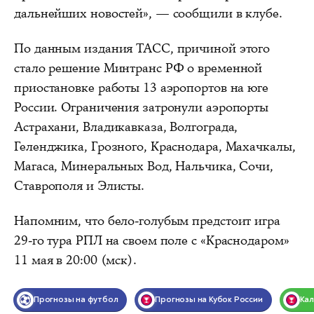
дальнейших новостей», — сообщили в клубе.
По данным издания ТАСС, причиной этого
стало решение Минтранс РФ о временной
приостановке работы 13 аэропортов на юге
России. Ограничения затронули аэропорты
Астрахани, Владикавказа, Волгограда,
Геленджика, Грозного, Краснодара, Махачкалы,
Магаса, Минеральных Вод, Нальчика, Сочи,
Ставрополя и Элисты.
Напомним, что бело-голубым предстоит игра
29-го тура РПЛ на своем поле с «Краснодаром»
11 мая в 20:00 (мск).
Прогнозы на футбол
Прогнозы на Кубок России
Ка