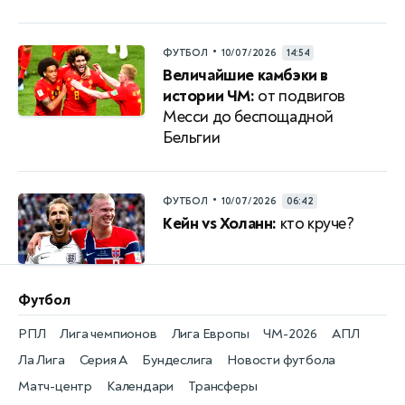
•
ФУТБОЛ
10/07/2026
14:54
Величайшие камбэки в
истории ЧМ:
от подвигов
Месси до беспощадной
Бельгии
•
ФУТБОЛ
10/07/2026
06:42
Кейн vs Холанн:
кто круче?
Футбол
РПЛ
Лига чемпионов
Лига Европы
ЧМ-2026
АПЛ
Ла Лига
Серия А
Бундеслига
Новости футбола
Матч-центр
Календари
Трансферы