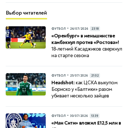
Выбор читателей
•
ФУТБОЛ
26/07/2026
23:18
«Оренбург» в меньшинстве
камбэкнул против «Ростова»!
18-летний Касаджиков сверкнул
на старте сезона
•
ФУТБОЛ
25/07/2026
21:02
Headshot:
как ЦСКА выкупом
Бориско у «Балтики» разом
убивает несколько зайцев
•
ФУТБОЛ
30/07/2026
13:39
«Ман Сити» вложил £12,5 млн в