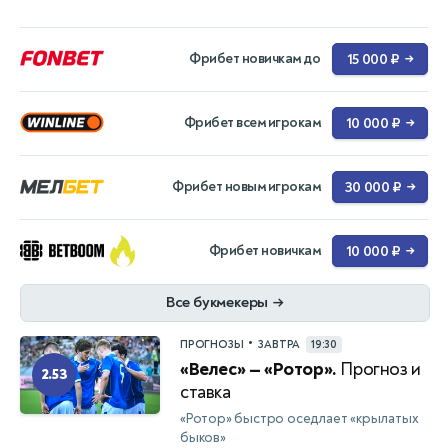
Фрибет новичкам до
15 000 ₽
→
Фрибет всем игрокам
10 000 ₽
→
Фрибет новым игрокам
30 000 ₽
→
Фрибет новичкам
10 000 ₽
→
Все букмекеры
→
•
ПРОГНОЗЫ
ЗАВТРА
19:30
«Велес» — «Ротор».
Прогноз и
2.53
ставка
«Ротор» быстро оседлает «крылатых
быков»