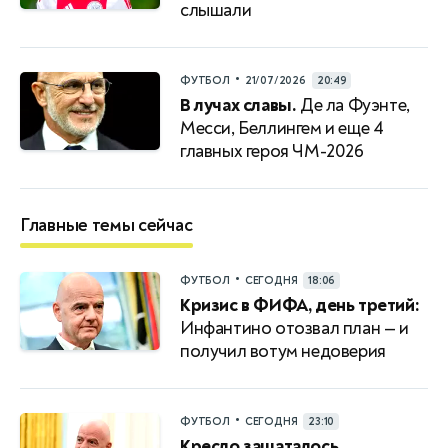
слышали
•
ФУТБОЛ
21/07/2026
20:49
В лучах славы.
Де ла Фуэнте,
Месси, Беллингем и еще 4
главных героя ЧМ-2026
Главные темы сейчас
•
ФУТБОЛ
СЕГОДНЯ
18:06
Кризис в ФИФА, день третий:
Инфантино отозвал план — и
получил вотум недоверия
•
ФУТБОЛ
СЕГОДНЯ
23:10
Кресло зашаталось.