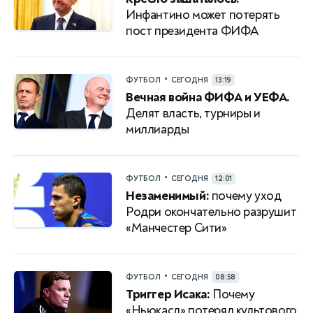
Инфантино может потерять
пост президента ФИФА
•
ФУТБОЛ
СЕГОДНЯ
13:19
Вечная война ФИФА и УЕФА.
Делят власть, турниры и
миллиарды
•
ФУТБОЛ
СЕГОДНЯ
12:01
Незаменимый:
почему уход
Родри окончательно разрушит
«Манчестер Сити»
•
ФУТБОЛ
СЕГОДНЯ
08:58
Триггер Исака:
Почему
«Ньюкасл» потерял культового