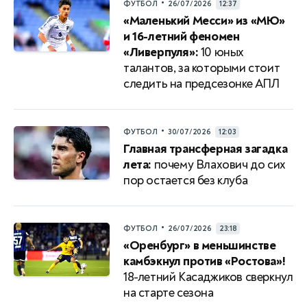
•
ФУТБОЛ
26/07/2026
12:37
«Маленький Месси» из «МЮ»
и 16-летний феномен
«Ливерпуля»:
10 юных
талантов, за которыми стоит
следить на предсезонке АПЛ
•
ФУТБОЛ
30/07/2026
12:03
Главная трансферная загадка
лета:
почему Влахович до сих
пор остается без клуба
•
ФУТБОЛ
26/07/2026
23:18
«Оренбург» в меньшинстве
камбэкнул против «Ростова»!
18-летний Касаджиков сверкнул
на старте сезона