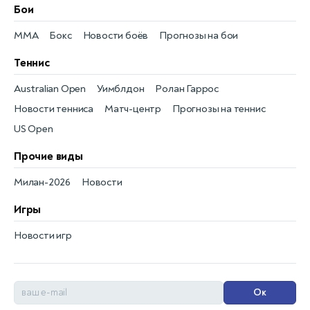
Бои
MMA
Бокс
Новости боёв
Прогнозы на бои
Теннис
Australian Open
Уимблдон
Ролан Гаррос
Новости тенниса
Матч-центр
Прогнозы на теннис
US Open
Прочие виды
Милан-2026
Новости
Игры
Новости игр
Ок