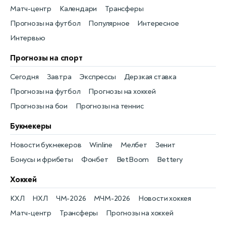
Матч-центр
Календари
Трансферы
Прогнозы на футбол
Популярное
Интересное
Интервью
Прогнозы на спорт
Сегодня
Завтра
Экспрессы
Дерзкая ставка
Прогнозы на футбол
Прогнозы на хоккей
Прогнозы на бои
Прогнозы на теннис
Букмекеры
Новости букмекеров
Winline
Мелбет
Зенит
Бонусы и фрибеты
Фонбет
BetBoom
Bettery
Хоккей
КХЛ
НХЛ
ЧМ-2026
МЧМ-2026
Новости хоккея
Матч-центр
Трансферы
Прогнозы на хоккей