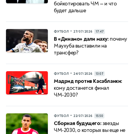
бойкотировать ЧМ — и что
будет дальше
•
ФУТБОЛ
27/07/2026
17:47
В «Динамо» дали маху:
почему
Маухуба выставили на
трансфер?
•
ФУТБОЛ
24/07/2026
13:07
Мадрид против Касабланки:
кому достанется финал
ЧМ-2030?
•
ФУТБОЛ
22/07/2026
15:50
Сборная будущего:
звезды
ЧМ‑2030, о которых вы еще не