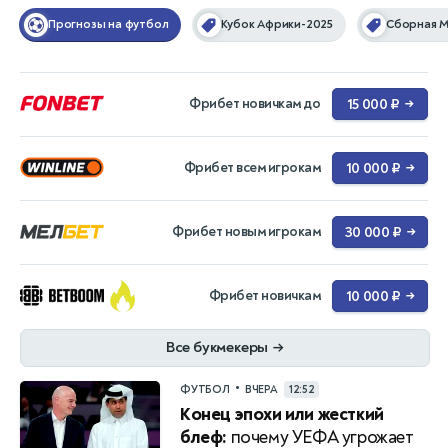
Прогнозы на футбол
Кубок Африки-2025
Сборная 
Фрибет новичкам до
15 000 ₽
→
Фрибет всем игрокам
10 000 ₽
→
Фрибет новым игрокам
30 000 ₽
→
Фрибет новичкам
10 000 ₽
→
Все букмекеры
→
•
ФУТБОЛ
ВЧЕРА
12:52
Конец эпохи или жесткий
блеф:
почему УЕФА угрожает