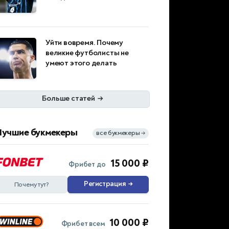
Уйти вовремя. Почему
великие футболисты не
умеют этого делать
Больше статей
→
Лучшие букмекеры
все букмекеры
→
15 000 ₽
Фрибет до
Регистрация
→
Почему тут?
10 000 ₽
Фрибет всем