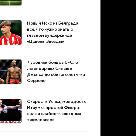
Новый Иско из Белграда:
всё, что нужно знать о
главном вундеркинде
«Црвены Звезды»
7 уровней бойцов UFC: от
легендарных Силвы и
Джонса до сбитого летчика
Серроне
Скорость Усика, молодость
Итаумы, простой Фьюри:
сила и слабость звездных
тяжеловесов