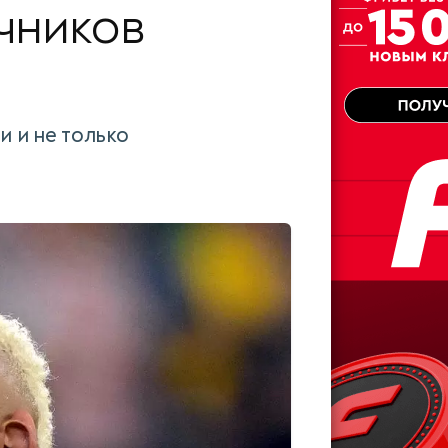
чников
и и не только