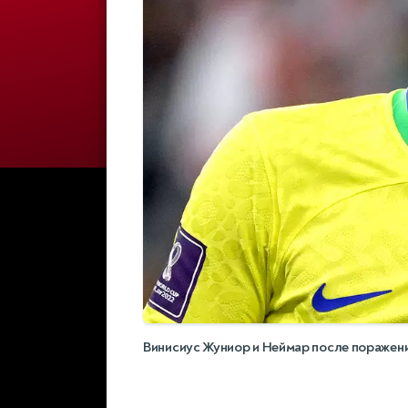
Винисиус Жуниор и Неймар после поражен