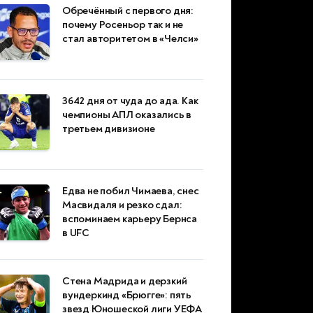
Обречённый с первого дня:
почему Росеньор так и не
стал авторитетом в «Челси»
3642 дня от чуда до ада. Как
чемпионы АПЛ оказались в
третьем дивизионе
Едва не побил Чимаева, снес
Масвидаля и резко сдал:
вспоминаем карьеру Бернса
в UFC
Стена Мадрида и дерзкий
вундеркинд «Брюгге»: пять
звезд Юношеской лиги УЕФА