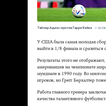
Тайлер Адамс против Гарри Кейна
GLOB
У США была самая молодая сбор
выйти в 1/8 финала и сразиться
Результаты этого не отображают,
американцев на чемпионате мира 
мундиале в 1990 году. Во многом
игроков, но Грегг Берхалтер тож
Работа главного тренера заключа
качества талантливого футболист