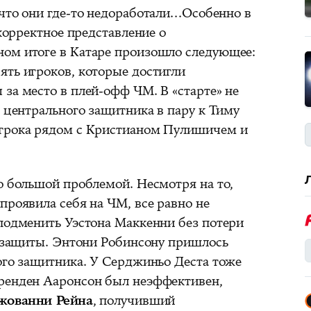
что они где-то недоработали...Особенно в
 корректное представление о
ом итоге в Катаре произошло следующее:
ять игроков, которые достигли
за место в плей-офф ЧМ. В «старте» не
о центрального защитника в пару к Тиму
игрока рядом с Кристианом Пулишичем и
о большой проблемой. Несмотря на то,
проявила себя на ЧМ, все равно не
 подменить Уэстона Маккенни без потери
и защиты. Энтони Робинсону пришлось
вого защитника. У Серджиньо Деста тоже
Бренден Ааронсон был неэффективен,
жованни Рейна
, получивший