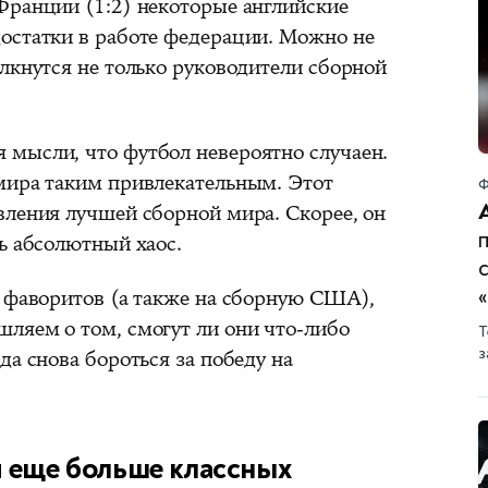
Франции (1:2) некоторые английские
остатки в работе федерации. Можно не
лкнутся не только руководители сборной
мысли, что футбол невероятно случаен.
мира таким привлекательным. Этот
Ф
вления лучшей сборной мира. Скорее, он
ь абсолютный хаос.
с
х фаворитов (а также на сборную США),
ляем о том, смогут ли они что-либо
Т
з
да снова бороться за победу на
и еще больше классных