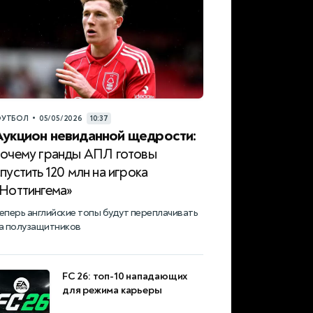
•
УТБОЛ
05/05/2026
10:37
Аукцион невиданной щедрости:
почему гранды АПЛ готовы
пустить 120 млн на игрока
«Ноттингема»
еперь английские топы будут переплачивать
а полузащитников
FC 26: топ-10 нападающих
для режима карьеры