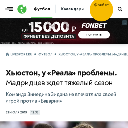
Фрибет
Футбол
Календари
Таблицы
Матчи
30 000
...
...
LIVESPORT.RU
ФУТБОЛ
ХЬЮСТОН, У «РЕАЛА» ПРОБЛЕМЫ. МАДРИД
Хьюстон, у «Реала» проблемы.
Мадридцев ждет тяжелый сезон
Команда Зинедина Зидана не впечатлила своей
игрой против «Баварии»
21 ИЮЛЯ 2019
12:38