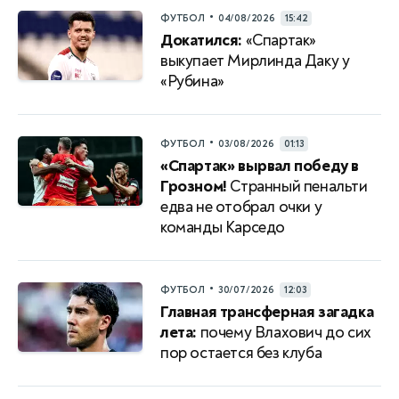
•
ФУТБОЛ
04/08/2026
15:42
Докатился:
«Спартак»
выкупает Мирлинда Даку у
«Рубина»
•
ФУТБОЛ
03/08/2026
01:13
«Спартак» вырвал победу в
Грозном!
Странный пенальти
едва не отобрал очки у
команды Карседо
•
ФУТБОЛ
30/07/2026
12:03
Главная трансферная загадка
лета:
почему Влахович до сих
пор остается без клуба