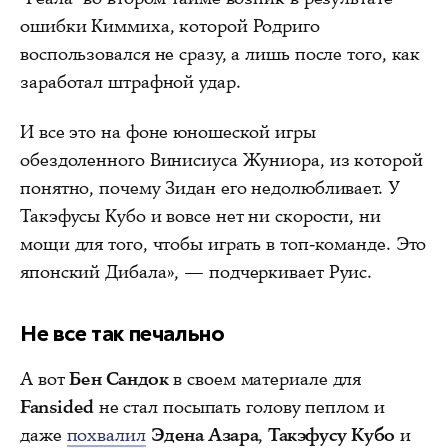
ошибки Киммиха, которой Родриго
воспользовался не сразу, а лишь после того, как
заработал штрафной удар.
И все это на фоне юношеской игры
обездоленного Винисиуса Жуниора, из которой
понятно, почему Зидан его недолюбливает. У
Такэфусы Кубо и вовсе нет ни скорости, ни
мощи для того, чтобы играть в топ-команде. Это
японский Дибала», — подчеркивает Руис.
Не все так печально
А вот
Бен Сандок
в своем материале для
Fansided
не стал посыпать голову пеплом и
даже
похвалил
Эдена Азара
,
Такэфусу Кубо
и