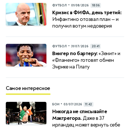
•
ФУТБОЛ
01/08/2026
18:06
Кризис в ФИФА, день третий:
Инфантино отозвал план — и
получил вотум недоверия
•
ФУТБОЛ
31/07/2026
20:41
Вингер по бартеру:
«Зенит» и
«Фламенго» готовят обмен
Энрике на Плату
Самое интересное
•
БОИ
03/07/2026
11:42
Никогда не списывайте
Макгрегора.
Даже в 37
ирландец может вернуть себе