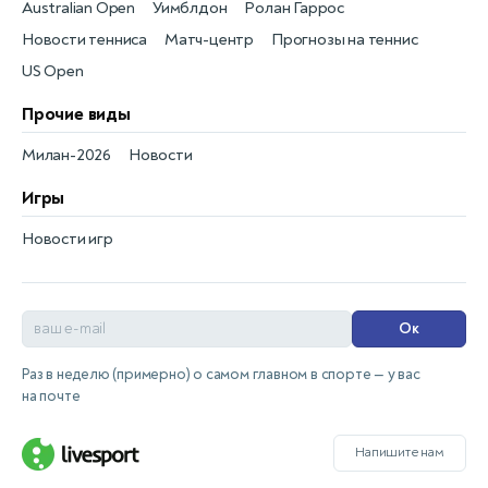
Australian Open
Уимблдон
Ролан Гаррос
Новости тенниса
Матч-центр
Прогнозы на теннис
US Open
Прочие виды
Милан-2026
Новости
Игры
Новости игр
Ок
Раз в неделю (примерно) о самом главном в спорте — у вас
на почте
Напишите нам