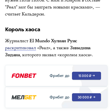
нужен Поль Погба. С ним и Азаром в составе
"Реал" мог бы заиграть новыми красками», —
считает Кальдерон.
Король хаоса
Журналист
El Mundo Хулиан Руис
раскритиковал
«Реал», а также
Зинедина
Зидана
, которого назвал «королем хаоса».
Фрибет до
15 000 ₽
→
Фрибет до
30 000 ₽
→