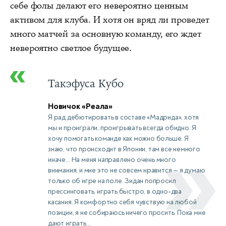
себе фолы делают его невероятно ценным
активом для клуба. И хотя он вряд ли проведет
много матчей за основную команду, его ждет
невероятно светлое будущее.
Такэфуса Кубо
Новичок «Реала»
Я рад дебютировать в составе «Мадрида», хотя
мы и проиграли, проигрывать всегда обидно. Я
хочу помогать команде как можно больше. Я
знаю, что происходит в Японии, там все немного
иначе… На меня направлено очень много
внимания, и мне это не совсем нравится — я думаю
только об игре на поле. Зидан попросил
прессинговать, играть быстро, в одно-два
касания. Я комфортно себя чувствую на любой
позиции, я не собираюсь ничего просить. Пока мне
дают играть…