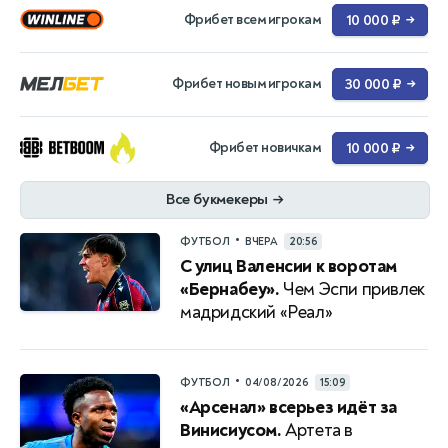
Фрибет всем игрокам
10 000 ₽
→
Фрибет новым игрокам
30 000 ₽
→
Фрибет новичкам
10 000 ₽
→
Все букмекеры
→
•
ФУТБОЛ
ВЧЕРА
20:56
С улиц Валенсии к воротам
«Бернабеу».
Чем Эспи привлек
мадридский «Реал»
•
ФУТБОЛ
04/08/2026
15:09
«Арсенал» всерьез идёт за
Винисиусом.
Артета в