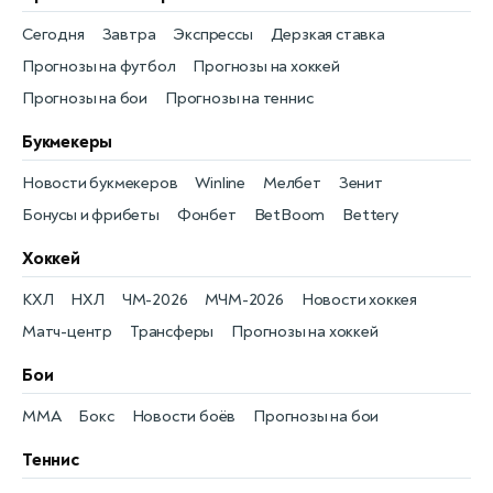
Сегодня
Завтра
Экспрессы
Дерзкая ставка
Прогнозы на футбол
Прогнозы на хоккей
Прогнозы на бои
Прогнозы на теннис
Букмекеры
Новости букмекеров
Winline
Мелбет
Зенит
Бонусы и фрибеты
Фонбет
BetBoom
Bettery
Хоккей
КХЛ
НХЛ
ЧМ-2026
МЧМ-2026
Новости хоккея
Матч-центр
Трансферы
Прогнозы на хоккей
Бои
MMA
Бокс
Новости боёв
Прогнозы на бои
Теннис