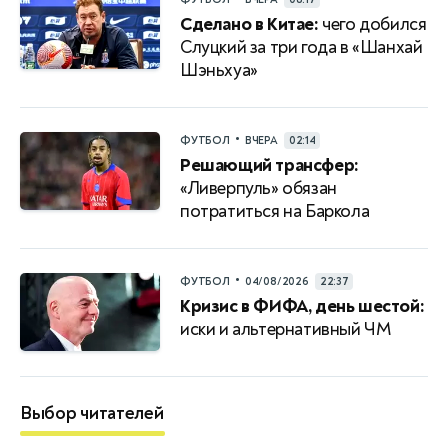
Сделано в Китае:
чего добился
Слуцкий за три года в «Шанхай
Шэньхуа»
•
ФУТБОЛ
ВЧЕРА
02:14
Решающий трансфер:
«Ливерпуль» обязан
потратиться на Баркола
•
ФУТБОЛ
04/08/2026
22:37
Кризис в ФИФА, день шестой:
иски и альтернативный ЧМ
Выбор читателей