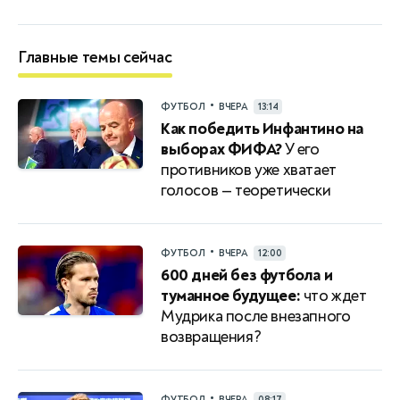
Главные темы сейчас
•
ФУТБОЛ
ВЧЕРА
13:14
Как победить Инфантино на
выборах ФИФА?
У его
противников уже хватает
голосов — теоретически
•
ФУТБОЛ
ВЧЕРА
12:00
600 дней без футбола и
туманное будущее:
что ждет
Мудрика после внезапного
возвращения?
•
ФУТБОЛ
ВЧЕРА
08:17