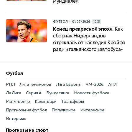
мундиалей
•
ФУТБОЛ
01/07/2026
10:31
Конец прекрасной эпохи.
Как
сборная Нидерландов
отреклась от наследия Кройфа
ради итальянского «автобуса»
Футбол
РПЛ
Лига чемпионов
Лига Европы
ЧМ-2026
АПЛ
Ла Лига
Серия А
Бундеслига
Новости футбола
Матч-центр
Календари
Трансферы
Прогнозы на футбол
Популярное
Интересное
Интервью
Прогнозы на спорт