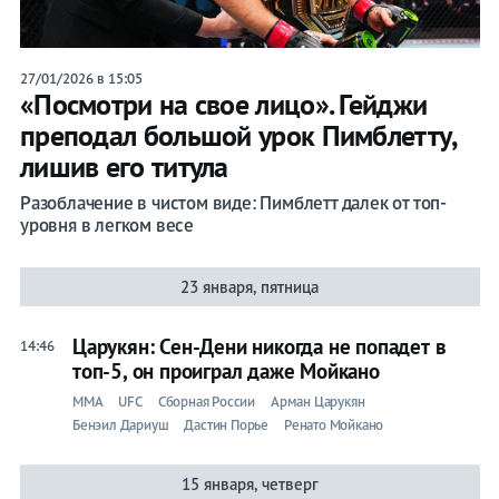
27/01/2026 в 15:05
«Посмотри на свое лицо». Гейджи
преподал большой урок Пимблетту,
лишив его титула
Разоблачение в чистом виде: Пимблетт далек от топ-
уровня в легком весе
23 января, пятница
Царукян: Сен-Дени никогда не попадет в
14:46
топ-5, он проиграл даже Мойкано
ММА
UFC
Сборная России
Арман Царукян
Бенэил Дариуш
Дастин Порье
Ренато Мойкано
15 января, четверг