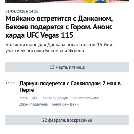
01/04/2026 в 14:16
Мойкано встретится с Данканом,
Бекоев подерется с Гором. Анонс
карда UFC Vegas 115
Большой шанс для Данкана попасть в топ-15, бои с
участием россиян Бекоева и Яхъева
13 марта, пятница
Дариуш подерется с Салкиллдом 2 мая в
13:53
Перте
ММА
UFC
Бенэил Дариуш
Ренато Мойкано
Джек Маддалена
Бенуа Сен-Дени
22 февраля, воскресенье