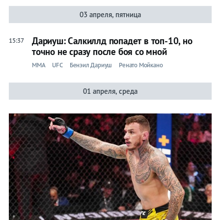
03 апреля, пятница
Дариуш: Салкиллд попадет в топ-10, но
15:37
точно не сразу после боя со мной
ММА
UFC
Бенэил Дариуш
Ренато Мойкано
01 апреля, среда