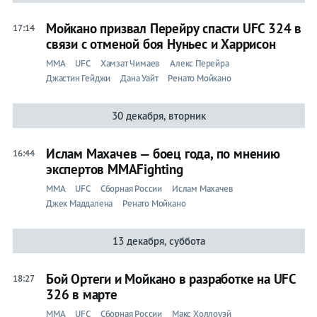
Мойкано призвал Перейру спасти UFC 324 в
17:14
связи с отменой боя Нуньес и Харрисон
ММА
UFC
Хамзат Чимаев
Алекс Перейра
Джастин Гейджи
Дана Уайт
Ренато Мойкано
30 декабря, вторник
Ислам Махачев — боец года, по мнению
16:44
экспертов MMAFighting
ММА
UFC
Сборная России
Ислам Махачев
Джек Маддалена
Ренато Мойкано
13 декабря, суббота
Бой Ортеги и Мойкано в разработке на UFC
18:27
326 в марте
ММА
UFC
Сборная России
Макс Холлоуэй