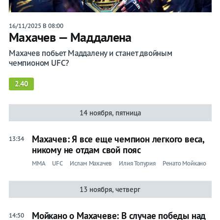
16/11/2025 В 08:00
Махачев — Маддалена
Махачев побьет Маддалену и станет двойным
чемпионом UFC?
2.40
14 ноября, пятница
Махачев: Я все еще чемпион легкого веса,
13:34
никому не отдам свой пояс
ММА
UFC
Ислам Махачев
Илия Топурия
Ренато Мойкано
13 ноября, четверг
Мойкано о Махачеве: В случае победы над
14:50