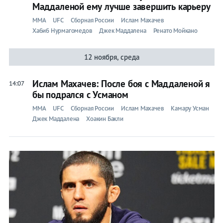
Маддаленой ему лучше завершить карьеру
ММА
UFC
Сборная России
Ислам Махачев
Хабиб Нурмагомедов
Джек Маддалена
Ренато Мойкано
12 ноября, среда
Ислам Махачев: После боя с Маддаленой я
14:07
бы подрался с Усманом
ММА
UFC
Сборная России
Ислам Махачев
Камару Усман
Джек Маддалена
Хоакин Бакли