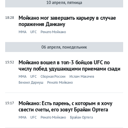
10 апреля, пятница
Мойкано мог завершить карьеру в случае
18:28
поражения Данкану
ММА
UFC
Ренато Мойкано
06 апреля, понедельник
Мойкано вошел в топ-3 бойцов UFC по
15:52
числу побед удушающими приемами сзади
ММА
UFC
Сборная России
Ислам Махачев
Бенэил Дариуш
Ренато Мойкано
Мойкано: Есть парень, с которым я хочу
15:17
свести счеты, его зовут Брайан Ортега
ММА
UFC
Ренато Мойкано
Брайан Ортега