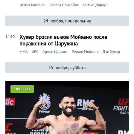
Ислам Махачев
Чарльз Оливейра
Бенэил Дариуш
24 ноября, понедельник
Хукер бросил вызов Мойкано после
14:50
поражения от Царукяна
ММА
UFC
Арман Царукян
Ренато Мойкано
Дэн Хукер
15 ноября, суббота
ПРОГНОЗ