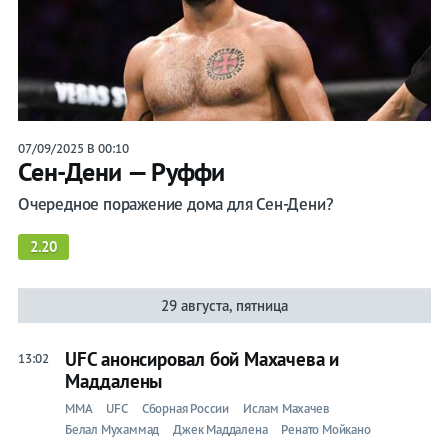
07/09/2025 В 00:10
Сен-Дени — Руффи
Очередное поражение дома для Сен-Дени?
2.20
29 августа, пятница
UFC анонсировал бой Махачева и
13:02
Маддалены
ММА
UFC
Сборная России
Ислам Махачев
Белал Мухаммад
Джек Маддалена
Ренато Мойкано