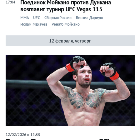
Поединок Мойкано против Дункана
17:04
возглавит турнир UFC Vegas 115
ММА
UFC
Сборная России
Бенэил Дариуш
Ислам Махачев
Ренато Мойкано
12 февраля, четверг
12/02/2026 в 15:33