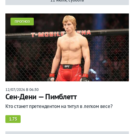
Бои
Ренато
ПРОГНОЗ
Мойкано
Лента
Бокс
12/07/2026 В 06:30
ММА
Сен-Дени — Пимблетт
Вся
Кто станет претендентом на титул в легком весе?
лента
Прочие
1.75
Игры