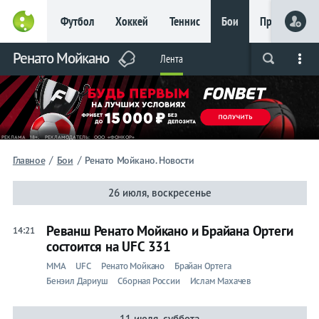
Футбол
Хоккей
Теннис
Бои
Прочие
Главное
Ренато Мойкано
Фрибет
Лента
Live
Вся лента
Прогнозы
Букмекеры
до 15
000 ₽
Новым
игрокам, без
условий
Футбол
/
/
Главное
Бои
Ренато Мойкано. Новости
Прогнозы
26 июля, воскресенье
на спорт
Реванш Ренато Мойкано и Брайана Ортеги
14:21
Букмекеры
состоится на UFC 331
ММА
UFC
Ренато Мойкано
Брайан Ортега
Хоккей
Бенэил Дариуш
Сборная России
Ислам Махачев
Теннис
11 июля, суббота