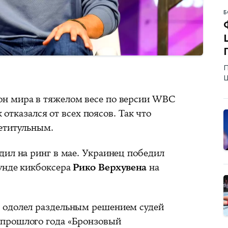
Б
П
Ш
н мира в тяжелом весе по версии WBC
 отказался от всех поясов. Так что
етитульным.
дил на ринг в мае. Украинец победил
унде кикбоксера
Рико Верхувена
на
 одолел раздельным решением судей
е прошлого года «Бронзовый