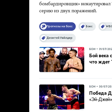
бомбардировщик» нокаутировал
серию из двух поражений.
Прогнозы на бокс
Бокс
WB
Деонтей Уайлдер
•
БОИ
31/07/20
Бой века 
что ждет
•
БОИ
30/07/20
Победа Д
«Эй-Джей»