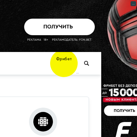
...
Фрибет
10 000 ₽
...