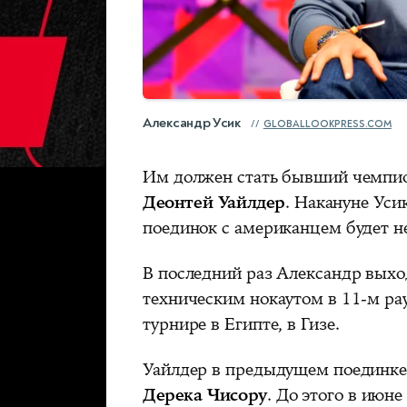
Александр Усик
GLOBALLOOKPRESS.COM
Им должен стать бывший чемпио
Деонтей Уайлдер
. Накануне Усик
поединок с американцем будет н
В последний раз Александр выхо
техническим нокаутом в 11-м ра
турнире в Египте, в Гизе.
Уайлдер в предыдущем поединке
Дерека Чисору
. До этого в июн