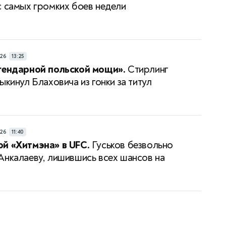
 самых громких боев недели
26
13:25
гендарной польской мощи».
Стирлинг
ыкинул Блаховича из гонки за титул
26
11:40
й «Хитмэна» в UFC.
Гуськов безвольно
Анкалаеву, лишившись всех шансов на