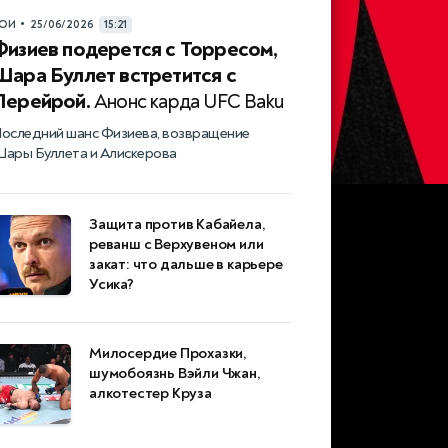
•
ОИ
25/06/2026
15:21
Физиев подерется с Торресом,
Шара Буллет встретится с
Перейрой.
Анонс карда UFC Baku
оследний шанс Физиева, возвращение
ары Буллета и Алискерова
Защита против Кабайела,
реванш с Верхувеном или
закат: что дальше в карьере
Усика?
Милосердие Прохазки,
шумобоязнь Вэйли Чжан,
алкотестер Круза