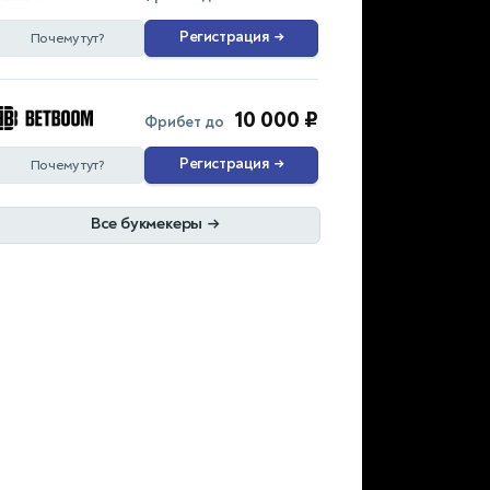
Регистрация
→
Почему тут?
10 000 ₽
Фрибет до
Регистрация
→
Почему тут?
Все букмекеры
→