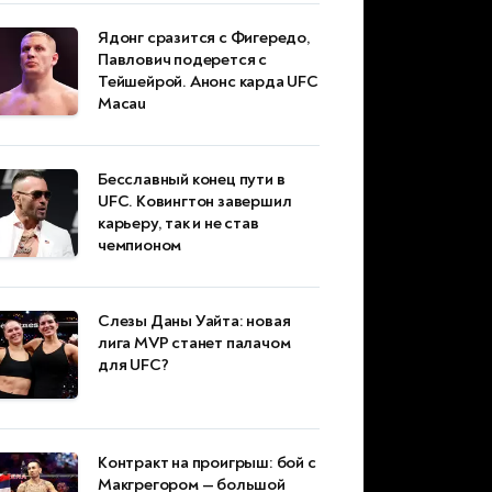
Ядонг сразится с Фигередо,
Павлович подерется с
Тейшейрой. Анонс карда UFC
Macau
Бесславный конец пути в
UFC. Ковингтон завершил
карьеру, так и не став
чемпионом
Слезы Даны Уайта: новая
лига MVP станет палачом
для UFC?
Контракт на проигрыш: бой с
Макгрегором — большой