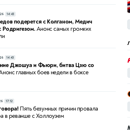
26
14:43
едов подерется с Колганом, Медич
с Родригезом.
Анонс самых громких
ли
26
14:43
ние Джошуа и Фьюри, битва Цзю со
Анонс главных боев недели в боксе
26
17:12
говора!
Пять безумных причин провала
а в реванше с Холлоуэем