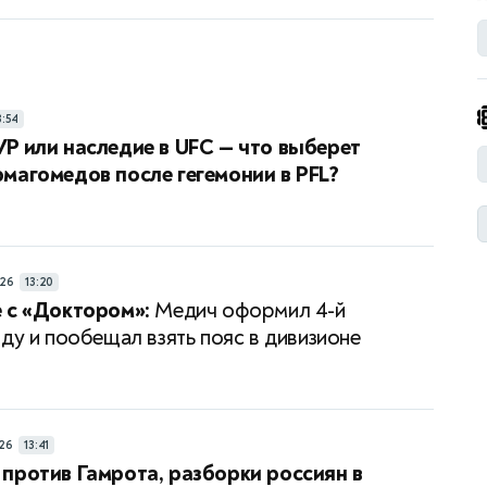
3:54
P или наследие в UFC — что выберет
магомедов после гегемонии в PFL?
26
13:20
 с «Доктором»:
Медич оформил 4-й
яду и пообещал взять пояс в дивизионе
26
13:41
против Гамрота, разборки россиян в