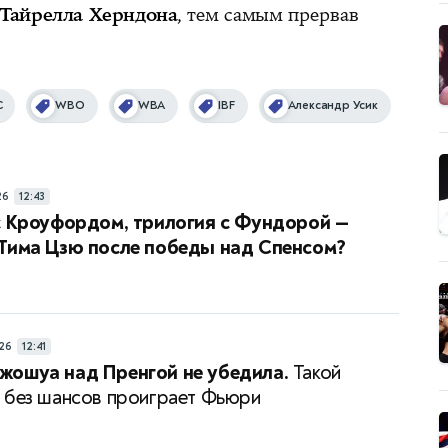
Тайрелла Херндона
, тем самым прервав
C
WBO
WBA
IBF
Александр Усик
26
12:43
с Кроуфордом, трилогия с Фундорой —
 Тима Цзю после победы над Спенсом?
26
12:41
жошуа над Пренгой не убедила.
Такой
 без шансов проиграет Фьюри