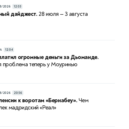
8/2026
12:03
ный дайджест.
28 июля — 3 августа
РА
12:04
платил огромные деньги за Дьоманде.
я проблема теперь у Моуринью
8/2026
20:56
ленсии к воротам «Бернабеу».
Чем
лек мадридский «Реал»