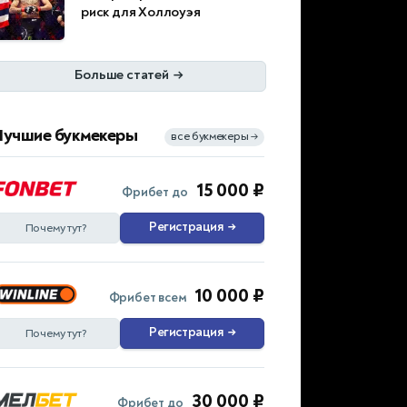
риск для Холлоуэя
Больше статей
→
Лучшие букмекеры
все букмекеры
→
15 000 ₽
Фрибет до
Регистрация
→
Почему тут?
10 000 ₽
Фрибет всем
Регистрация
→
Почему тут?
30 000 ₽
Фрибет до