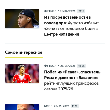
•
ФУТБОЛ
30/06/2026
21:18
Из посредственности в
голеадора:
Аугусто избавит
«Зенит» от головной боли в
центре нападения
Самое интересное
•
ФУТБОЛ
28/05/2026
18:25
Побег из «Реала», спаситель
Рима и джекпот «Баварии»:
рейтинг лучших трансферов
сезона 2025/26
•
БОИ
28/05/2026
15:10