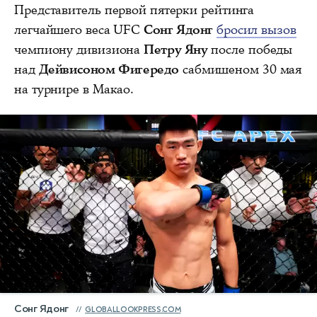
Представитель первой пятерки рейтинга
легчайшего веса UFC
Сонг Ядонг
бросил вызов
чемпиону дивизиона
Петру Яну
после победы
над
Дейвисоном Фигередо
сабмишеном 30 мая
на турнире в Макао.
Сонг Ядонг
GLOBALLOOKPRESS.COM