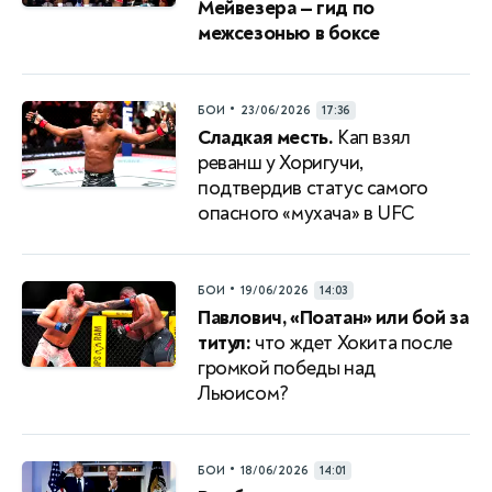
Мейвезера — гид по
межсезонью в боксе
•
БОИ
23/06/2026
17:36
Сладкая месть.
Кап взял
реванш у Хоригучи,
подтвердив статус самого
опасного «мухача» в UFC
•
БОИ
19/06/2026
14:03
Павлович, «Поатан» или бой за
титул:
что ждет Хокита после
громкой победы над
Льюисом?
•
БОИ
18/06/2026
14:01