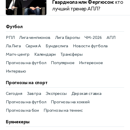
Гвардиола или Фергюсон:
кто
лучший тренер АПЛ?
Футбол
РПЛ
Лига чемпионов
Лига Европы
ЧМ-2026
АПЛ
Ла Лига
Серия А
Бундеслига
Новости футбола
Матч-центр
Календари
Трансферы
Прогнозы на футбол
Популярное
Интересное
Интервью
Прогнозы на спорт
Сегодня
Завтра
Экспрессы
Дерзкая ставка
Прогнозы на футбол
Прогнозы на хоккей
Прогнозы на бои
Прогнозы на теннис
Букмекеры