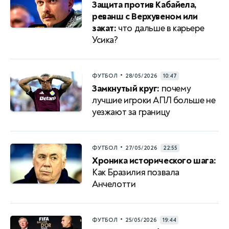
Защита против Кабайела,
реванш с Верхувеном или
закат:
что дальше в карьере
Усика?
•
ФУТБОЛ
28/05/2026
10:47
Замкнутый круг:
почему
лучшие игроки АПЛ больше не
уезжают за границу
•
ФУТБОЛ
27/05/2026
22:55
Хроника исторического шага:
Как Бразилия позвала
Анчелотти
•
ФУТБОЛ
25/05/2026
19:44