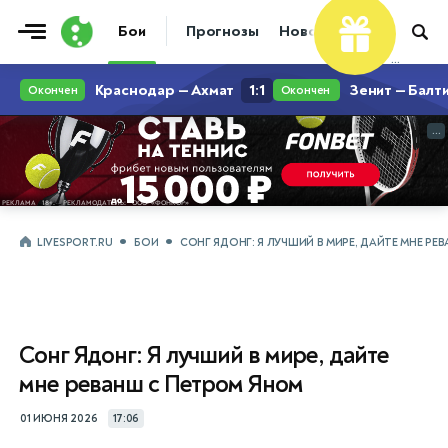
Бои
Прогнозы
Новости
Бокс
...
...
LIVESPORT.RU
БОИ
СОНГ ЯДОНГ: Я ЛУЧШИЙ В МИРЕ, ДАЙТЕ МНЕ РЕ
Сонг Ядонг: Я лучший в мире, дайте
мне реванш с Петром Яном
01 ИЮНЯ 2026
17:06