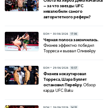
Охота на Херба Дина началась
— за что звезды UFC
невзлюбили самого
авторитетного рефери?
•
БОИ
30/06/2026
17:06
Черная полоса закончилась.
Физиев эффектно победил
Торреса и вызвал Оливейру
•
БОИ
29/06/2026
10:57
Физиев нокаутировал
Торреса, Шара Буллет
остановил Перейру.
Обзор
карда UFC Baku
•
БОИ
26/06/2026
14:33