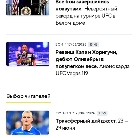
Все бои завершились
нокаутами.
Невероятный
рекорд на турнире UFC в
Белом доме
•
БОИ
17/06/2026
15:42
Реванш Капа и Хоригучи,
дебют Оливейры в
полулегком весе.
Анонс карда
UFC Vegas 119
Выбор читателей
•
ФУТБОЛ
29/06/2026
13:59
Трансферный дайджест.
23 —
29 июня