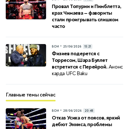
Провал Топурии и Пимблетта,
крах Чимаева — фавориты
стали проигрывать слишком
часто
•
БОИ
25/06/2026
15:21
Физиев подерется с
Торресом, Шара Буллет
встретится с Перейрой.
Анонс
карда UFC Baku
Главные темы сейчас
•
БОИ
28/06/2026
20:48
Отказ Усика от поясов, яркий
дебют Энниса, проблемы