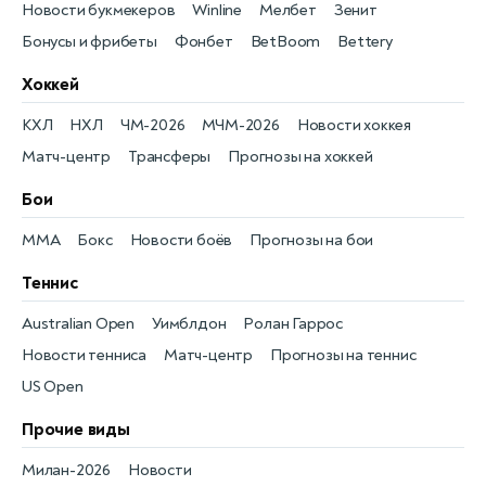
Новости букмекеров
Winline
Мелбет
Зенит
Бонусы и фрибеты
Фонбет
BetBoom
Bettery
Хоккей
КХЛ
НХЛ
ЧМ-2026
МЧМ-2026
Новости хоккея
Матч-центр
Трансферы
Прогнозы на хоккей
Бои
MMA
Бокс
Новости боёв
Прогнозы на бои
Теннис
Australian Open
Уимблдон
Ролан Гаррос
Новости тенниса
Матч-центр
Прогнозы на теннис
US Open
Прочие виды
Милан-2026
Новости