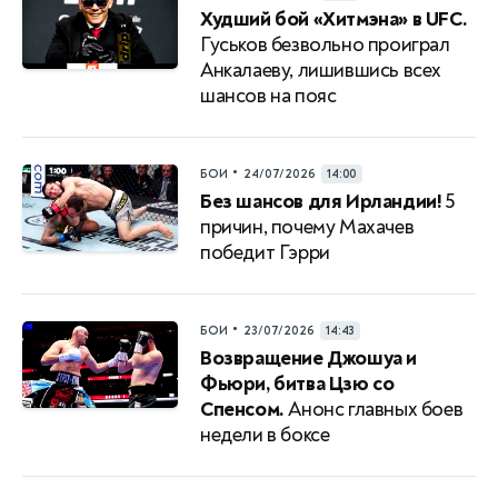
Худший бой «Хитмэна» в UFC.
Гуськов безвольно проиграл
Анкалаеву, лишившись всех
шансов на пояс
•
БОИ
24/07/2026
14:00
Без шансов для Ирландии!
5
причин, почему Махачев
победит Гэрри
•
БОИ
23/07/2026
14:43
Возвращение Джошуа и
Фьюри, битва Цзю со
Спенсом.
Анонс главных боев
недели в боксе