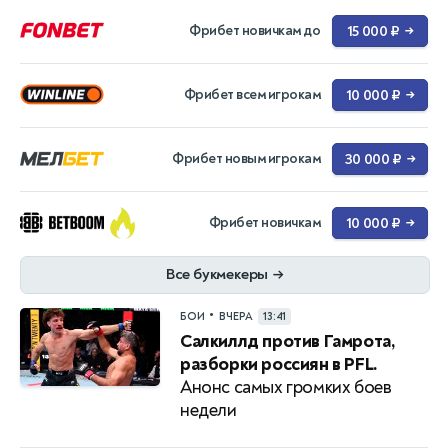
Фрибет новичкам до
15 000 ₽
→
Фрибет всем игрокам
10 000 ₽
→
Фрибет новым игрокам
30 000 ₽
→
Фрибет новичкам
10 000 ₽
→
Все букмекеры
→
•
БОИ
ВЧЕРА
13:41
Салкиллд против Гамрота,
разборки россиян в PFL.
Анонс самых громких боев
недели