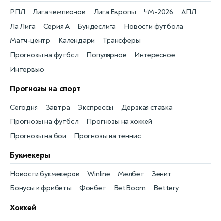
РПЛ
Лига чемпионов
Лига Европы
ЧМ-2026
АПЛ
Ла Лига
Серия А
Бундеслига
Новости футбола
Матч-центр
Календари
Трансферы
Прогнозы на футбол
Популярное
Интересное
Интервью
Прогнозы на спорт
Сегодня
Завтра
Экспрессы
Дерзкая ставка
Прогнозы на футбол
Прогнозы на хоккей
Прогнозы на бои
Прогнозы на теннис
Букмекеры
Новости букмекеров
Winline
Мелбет
Зенит
Бонусы и фрибеты
Фонбет
BetBoom
Bettery
Хоккей