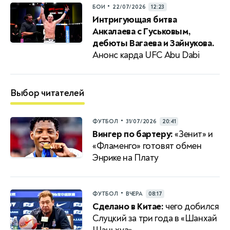
•
БОИ
22/07/2026
12:23
Интригующая битва
Анкалаева с Гуськовым,
дебюты Вагаева и Зайнукова.
Анонс карда UFC Abu Dabi
Выбор читателей
•
ФУТБОЛ
31/07/2026
20:41
Вингер по бартеру:
«Зенит» и
«Фламенго» готовят обмен
Энрике на Плату
•
ФУТБОЛ
ВЧЕРА
08:17
Сделано в Китае:
чего добился
Слуцкий за три года в «Шанхай