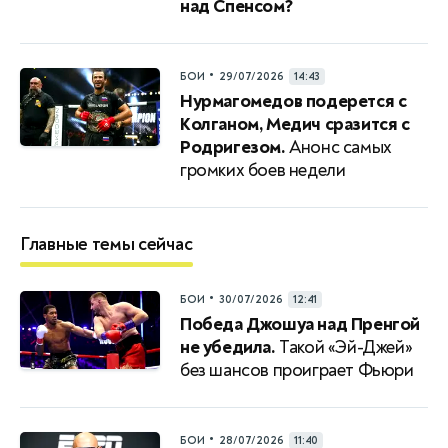
над Спенсом?
•
БОИ
29/07/2026
14:43
Нурмагомедов подерется с
Колганом, Медич сразится с
Родригезом.
Анонс самых
громких боев недели
Главные темы сейчас
•
БОИ
30/07/2026
12:41
Победа Джошуа над Пренгой
не убедила.
Такой «Эй-Джей»
без шансов проиграет Фьюри
•
БОИ
28/07/2026
11:40