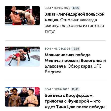
•
БОИ
04/08/2026
13:25
Закат «легендарной польской
мощи».
Стирлинг навсегда
выкинул Блаховича из гонки за
титул
•
БОИ
03/08/2026
12:36
Молниеносная победа
Медича, провалы Вологдина и
Блаховича.
Обзор карда UFC
Belgrade
•
БОИ
31/07/2026
12:43
Бой века с Кроуфордом,
трилогия с Фундорой — что
ждет Тима Цзю после победы