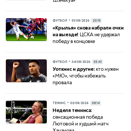
Шэньхуа»
•
ФУТБОЛ
01/08/2026
20:19
«Крылья» снова набрали очки
на выезде!
ЦСКА не удержал
победу в концовке
•
ФУТБОЛ
04/08/2026
05:43
Уоткинс и другие:
кто нужен
«МЮ», чтобы избежать
провала
•
ТЕННИС
03/08/2026
08:14
Неделя тенниса:
сенсационная победа
Лютовой и худший матч
Хачанова