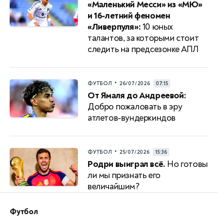
«Маленький Месси» из «МЮ»
и 16-летний феномен
«Ливерпуля»:
10 юных
талантов, за которыми стоит
следить на предсезонке АПЛ
•
ФУТБОЛ
26/07/2026
07:15
От Ямаля до Андреевой:
Добро пожаловать в эру
атлетов-вундеркиндов
•
ФУТБОЛ
25/07/2026
15:36
Родри выиграл всё.
Но готовы
ли мы признать его
величайшим?
Футбол