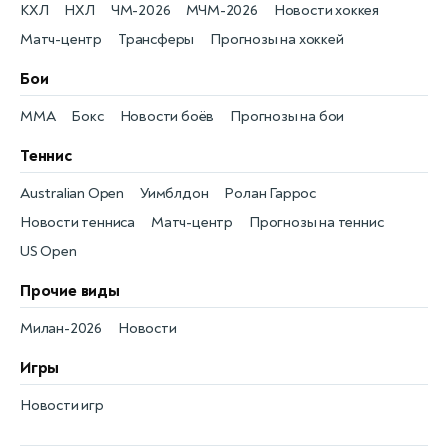
КХЛ
НХЛ
ЧМ-2026
МЧМ-2026
Новости хоккея
Матч-центр
Трансферы
Прогнозы на хоккей
Бои
MMA
Бокс
Новости боёв
Прогнозы на бои
Теннис
Australian Open
Уимблдон
Ролан Гаррос
Новости тенниса
Матч-центр
Прогнозы на теннис
US Open
Прочие виды
Милан-2026
Новости
Игры
Новости игр