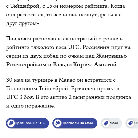
с Тейшейрой, с 15-м номером рейтинга. Когда
она рассосется, то все вновь начнут драться с
друг другом»
Павлович располагается на третьей строчке в
рейтинге тяжелого веса UFC. Россиянин идет на
серии из двух побед по очкам над
Жаирзиньо
Розенстрайком
и
Вальдо Кортес-Акостой
.
30 мая на турнире в Макао он встретится с
Таллисоном Тейшейрой. Бразилец провел в
UFC 3 боя. В его активе 2 выигранных поединка
и одно поражение.
Прогнозы на UFC
Прогнозы на MMA
ММА
U