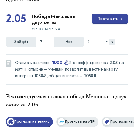
2.05
Победа Меншика в
Поставить
→
двух сетах
СТАВКА НА МАТЧ #1
Зайдёт
?
Нет
?
=
9
1000
Ставка в размере
₽
с коэффициентом
2.05
на
матч
Попырин — Меншик
позволит вывести на карту
выигрыш
1050₽
, общая выплата —
2050₽
Рекомендуемая ставка:
победа Меншика в двух
сетах за
2.05
.
Прогнозы на теннис
Прогнозы на ATP
Прогнозы на