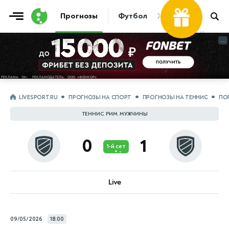
Фрибет
Прогнозы
Футбол
Хоккей
Теннис
...
...
LIVESPORT.RU
ПРОГНОЗЫ НА СПОРТ
ПРОГНОЗЫ НА ТЕННИС
ПО
ТЕННИС. РИМ. МУЖЧИНЫ
0
1
1-й сет
Live
09/05/2026
18:00