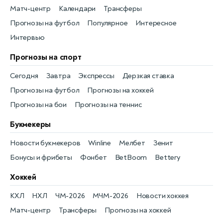
Матч-центр
Календари
Трансферы
Прогнозы на футбол
Популярное
Интересное
Интервью
Прогнозы на спорт
Сегодня
Завтра
Экспрессы
Дерзкая ставка
Прогнозы на футбол
Прогнозы на хоккей
Прогнозы на бои
Прогнозы на теннис
Букмекеры
Новости букмекеров
Winline
Мелбет
Зенит
Бонусы и фрибеты
Фонбет
BetBoom
Bettery
Хоккей
КХЛ
НХЛ
ЧМ-2026
МЧМ-2026
Новости хоккея
Матч-центр
Трансферы
Прогнозы на хоккей