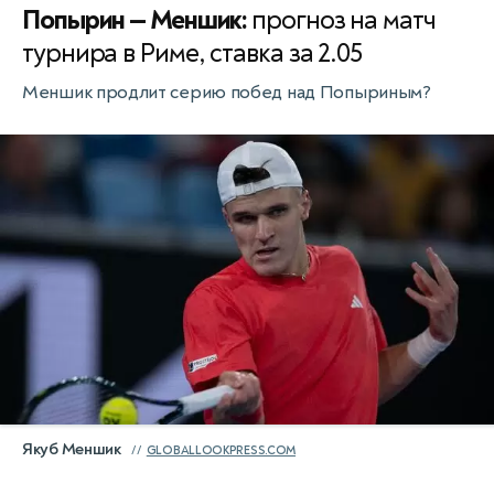
Попырин — Меншик:
прогноз на матч
турнира в Риме, ставка за 2.05
Меншик продлит серию побед над Попыриным?
Якуб Меншик
GLOBALLOOKPRESS.COM