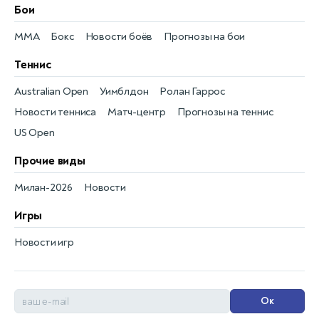
Бои
MMA
Бокс
Новости боёв
Прогнозы на бои
Теннис
Australian Open
Уимблдон
Ролан Гаррос
Новости тенниса
Матч-центр
Прогнозы на теннис
US Open
Прочие виды
Милан-2026
Новости
Игры
Новости игр
Ок