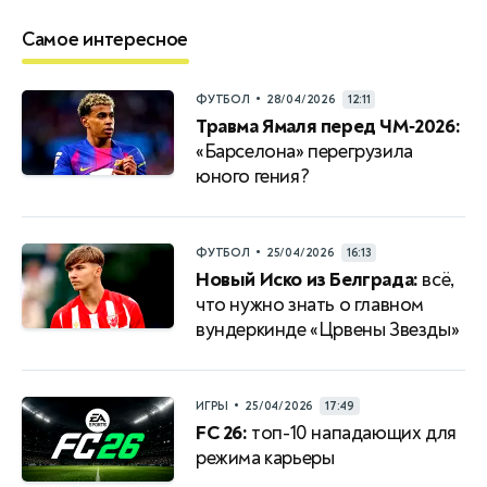
Самое интересное
•
ФУТБОЛ
28/04/2026
12:11
Травма Ямаля перед ЧМ‑2026:
«Барселона» перегрузила
юного гения?
•
ФУТБОЛ
25/04/2026
16:13
Новый Иско из Белграда:
всё,
что нужно знать о главном
вундеркинде «Црвены Звезды»
•
ИГРЫ
25/04/2026
17:49
FC 26:
топ-10 нападающих для
режима карьеры