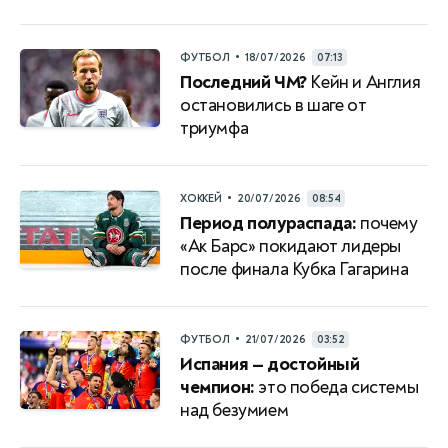
•
ФУТБОЛ
18/07/2026
07:13
Последний ЧМ?
Кейн и Англия
остановились в шаге от
триумфа
•
ХОККЕЙ
20/07/2026
08:54
Период полураспада:
почему
«Ак Барс» покидают лидеры
после финала Кубка Гагарина
•
ФУТБОЛ
21/07/2026
03:52
Испания — достойный
чемпион:
это победа системы
над безумием