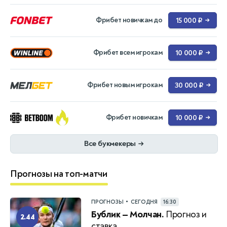
Фрибет новичкам до
15 000 ₽
→
Фрибет всем игрокам
10 000 ₽
→
Фрибет новым игрокам
30 000 ₽
→
Фрибет новичкам
10 000 ₽
→
Все букмекеры
→
Прогнозы на топ-матчи
•
ПРОГНОЗЫ
СЕГОДНЯ
16:30
Бублик — Молчан.
Прогноз и
2.44
ставка