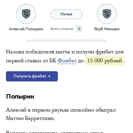
Ничья
Алексей Попырин
Якуб Меншик
Всего голосов:
0
Назови победителя матча и получи фрибет для
первой ставки от БК
Фонбет
до
15 000 рублей
.
Получить фрибет
→
Попырин
Алексей в первом раунде спокойно обыграл
Маттео Берреттини.