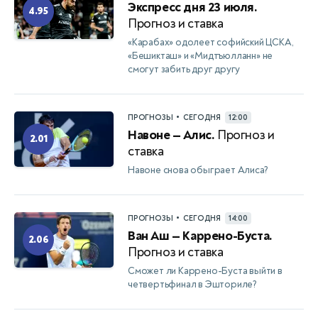
Экспресс дня 23 июля.
4.95
Прогноз и ставка
«Карабах» одолеет софийский ЦСКА,
«Бешикташ» и «Мидтъюлланн» не
смогут забить друг другу
•
ПРОГНОЗЫ
СЕГОДНЯ
12:00
Навоне — Алис.
Прогноз и
2.01
ставка
Навоне снова обыграет Алиса?
•
ПРОГНОЗЫ
СЕГОДНЯ
14:00
Ван Аш — Каррено-Буста.
2.06
Прогноз и ставка
Сможет ли Каррено-Буста выйти в
четвертьфинал в Эшториле?