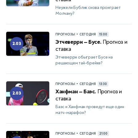
Неужели Бублик снова проиграет
Молчану?
•
ПРОГНОЗЫ
СЕГОДНЯ
15:00
Этчеверри — Бусе.
Прогноз и
2.03
ставка
Этчеверри обыграет Бусе на
решающем тай-брейке?
•
ПРОГНОЗЫ
СЕГОДНЯ
13:30
Ханфман — Баэс.
Прогноз и
2.03
ставка
Баэс и Ханфман проведут еще один
матч-марафон?
•
ПРОГНОЗЫ
СЕГОДНЯ
21:00