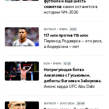
футбола и еще шесть
сюжетов:
каким останется в
истории ЧМ-2026
•
ФУТБОЛ
ВЧЕРА
04:11
117 млн против 116 млн:
Переход Роджерса — это риск,
а Андерсона — нет
•
БОИ
ВЧЕРА
12:23
Интригующая битва
Анкалаева с Гуськовым,
дебюты Вагаева и Зайнукова.
Анонс карда UFC Abu Dabi
•
ФУТБОЛ
21/07/2026
20:49