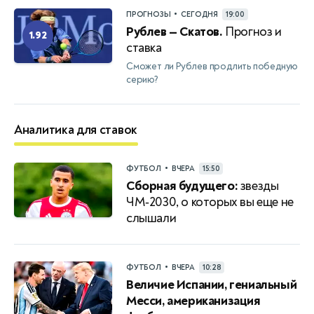
•
ПРОГНОЗЫ
СЕГОДНЯ
19:00
Рублев — Скатов.
Прогноз и
1.92
ставка
Сможет ли Рублев продлить победную
серию?
Аналитика для ставок
•
ФУТБОЛ
ВЧЕРА
15:50
Сборная будущего:
звезды
ЧМ‑2030, о которых вы еще не
слышали
•
ФУТБОЛ
ВЧЕРА
10:28
Величие Испании, гениальный
Месси, американизация