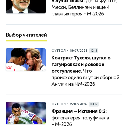
В лучах славы.
Де ла Фуэнте,
Месси, Беллингем и еще 4
главных героя ЧМ-2026
Выбор читателей
•
ФУТБОЛ
18/07/2026
12:13
Контракт Тухеля, шутки о
татуировках и роковое
отступление.
Что
происходило внутри сборной
Англии на ЧМ-2026
•
ФУТБОЛ
15/07/2026
03:17
Франция — Испания 0:2:
фотогалерея полуфинала
ЧМ-2026