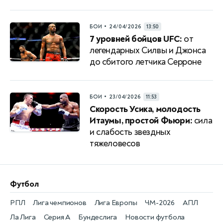
•
БОИ
24/04/2026
13:50
7 уровней бойцов UFC:
от
легендарных Силвы и Джонса
до сбитого летчика Серроне
•
БОИ
23/04/2026
11:53
Скорость Усика, молодость
Итаумы, простой Фьюри:
сила
и слабость звездных
тяжеловесов
Футбол
РПЛ
Лига чемпионов
Лига Европы
ЧМ-2026
АПЛ
Ла Лига
Серия А
Бундеслига
Новости футбола