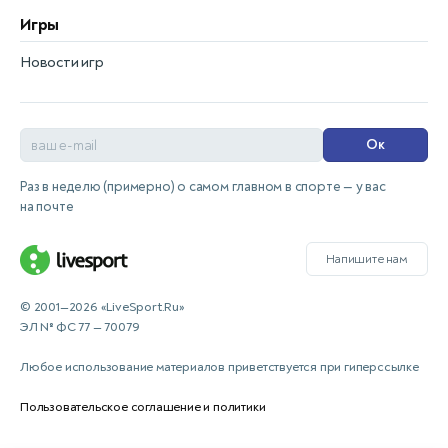
Игры
Новости игр
Ок
Раз в неделю (примерно) о самом главном в спорте — у вас
на почте
Напишите нам
© 2001—2026 «LiveSport.Ru»
ЭЛ № ФС 77 — 70079
Любое использование материалов приветствуется при гиперссылке
Пользовательское соглашение и политики