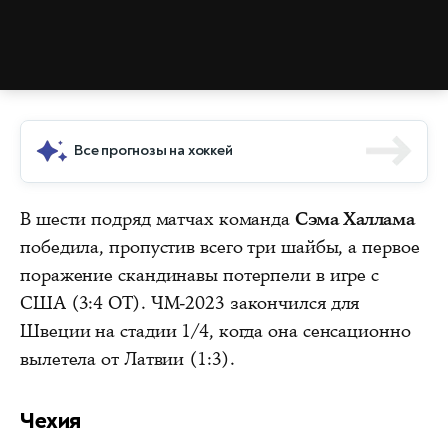
Все прогнозы на хоккей
В шести подряд матчах команда
Сэма Халлама
победила, пропустив всего три шайбы, а первое
поражение скандинавы потерпели в игре с
США (3:4 ОТ). ЧМ-2023 закончился для
Швеции на стадии 1/4, когда она сенсационно
вылетела от Латвии (1:3).
Чехия