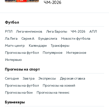
ЧМ-2026
Футбол
РПЛ
Лига чемпионов
Лига Европы
ЧМ-2026
АПЛ
Ла Лига
Серия А
Бундеслига
Новости футбола
Матч-центр
Календари
Трансферы
Прогнозы на футбол
Популярное
Интересное
Интервью
Прогнозы на спорт
Сегодня
Завтра
Экспрессы
Дерзкая ставка
Прогнозы на футбол
Прогнозы на хоккей
Прогнозы на бои
Прогнозы на теннис
Букмекеры