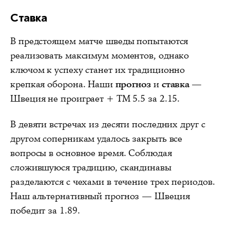
Ставка
В предстоящем матче шведы попытаются
реализовать максимум моментов, однако
ключом к успеху станет их традиционно
крепкая оборона. Наши
прогноз
и
ставка
—
Швеция не проиграет + ТМ 5.5 за 2.15.
В девяти встречах из десяти последних друг с
другом соперникам удалось закрыть все
вопросы в основное время. Соблюдая
сложившуюся традицию, скандинавы
разделаются с чехами в течение трех периодов.
Наш альтернативный прогноз — Швеция
победит за 1.89.