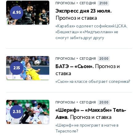
•
ПРОГНОЗЫ
СЕГОДНЯ
21:00
Экспресс дня 23 июля.
4.95
Прогноз и ставка
«Карабах» одолеет софийский ЦСКА,
«Бешикташ» и «Мидтъюлланн» не
смогут забить друг другу
•
ПРОГНОЗЫ
СЕГОДНЯ
20:00
БАТЭ — «Сьон».
Прогноз и
2.15
ставка
«Сьон» на классе обыграет соперника?
•
ПРОГНОЗЫ
СЕГОДНЯ
20:00
«Шериф» — «Маккаби» Тель-
2.35
Авив.
Прогноз и ставка
«Шериф» не проиграет в матче в
Тирасполе?