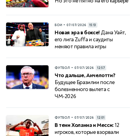
Но это не пятно на его карьере
•
БОИ
07/07/2026
15:13
Новая эра в боксе!
Дана Уайт,
его лига Zuffa и саудиты
меняют правила игры
•
ФУТБОЛ
07/07/2026
12:57
Что дальше, Анчелотти?
Будущее Бразилии после
болезненного вылета с
ЧМ‑2026
•
ФУТБОЛ
07/07/2026
12:01
В тени Холанна и Месси:
12
игроков, которые взорвали