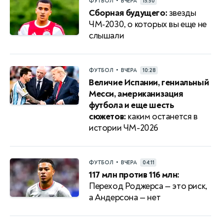
•
ФУТБОЛ
ВЧЕРА
15:50
Сборная будущего:
звезды
ЧМ‑2030, о которых вы еще не
слышали
•
ФУТБОЛ
ВЧЕРА
10:28
Величие Испании, гениальный
Месси, американизация
футбола и еще шесть
сюжетов:
каким останется в
истории ЧМ-2026
•
ФУТБОЛ
ВЧЕРА
04:11
117 млн против 116 млн:
Переход Роджерса — это риск,
а Андерсона — нет