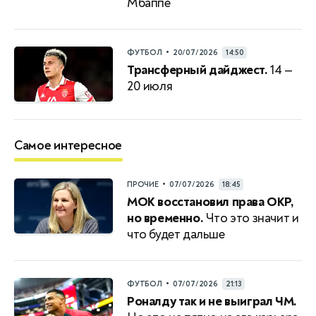
Мбаппе
•
ФУТБОЛ
20/07/2026
14:50
Трансферный дайджест.
14 —
20 июля
Самое интересное
•
ПРОЧИЕ
07/07/2026
18:45
МОК восстановил права ОКР,
но временно.
Что это значит и
что будет дальше
•
ФУТБОЛ
07/07/2026
21:13
Роналду так и не выиграл ЧМ.