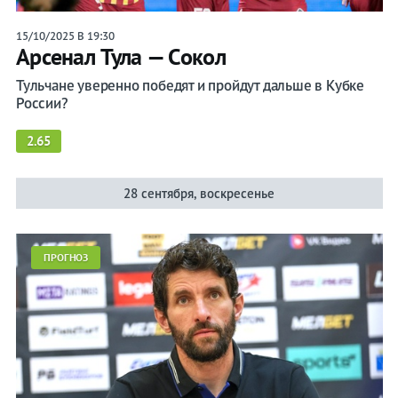
15/10/2025 В 19:30
Арсенал Тула — Сокол
Тульчане уверенно победят и пройдут дальше в Кубке
России?
2.65
28 сентября, воскресенье
ПРОГНОЗ