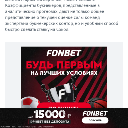
Коэффициенты букмекеров, представленные в
аналитических прогнозах, дают не только общее
представление о текущей оценке силы команд
экспертами букмекерских контор, но и удобный способ
быстро сделать ставку на Сокол.