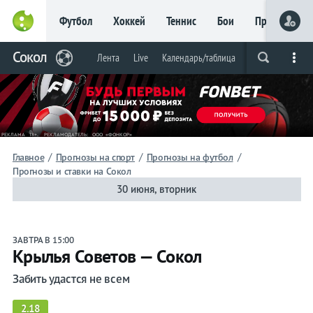
Футбол
Хоккей
Теннис
Бои
Прочие
Главное
Сокол
Фрибет
Лента
Live
Календарь/таблица
Live
Вся лента
Прогнозы
Букмекеры
до 15
000 ₽
Новым
игрокам, без
условий
Футбол
/
/
/
Главное
Прогнозы на спорт
Прогнозы на футбол
Прогнозы и ставки на Сокол
Сокол
30 июня, вторник
Лента
ЗАВТРА В 15:00
Крылья Советов — Сокол
Live
Забить удастся не всем
Календарь/
2.18