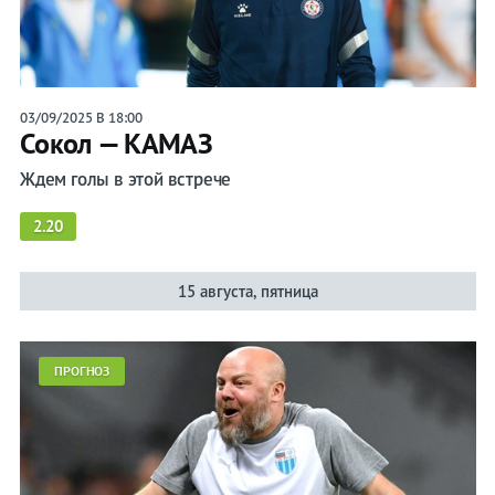
03/09/2025 В 18:00
Сокол — КАМАЗ
Ждем голы в этой встрече
2.20
15 августа, пятница
ПРОГНОЗ