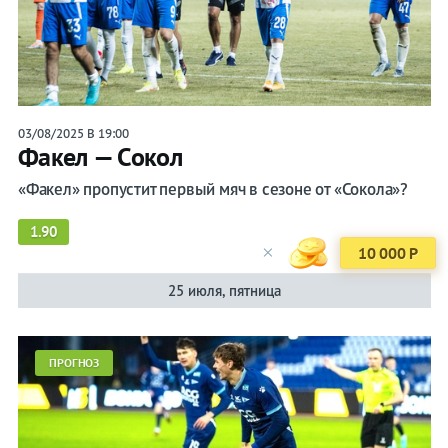
03/08/2025 В 19:00
Факел — Сокол
«Факел» пропустит первый мяч в сезоне от «Сокола»?
Получить!
1.90
×
Ставка
25 июля, пятница
ПРОГНОЗ