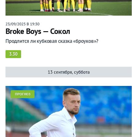
23/09/2025 В 19:30
Broke Boys — Сокол
Продлится ли кубковая сказка «броуков»?
3.30
13 сентября, суббота
ПРОГНОЗ