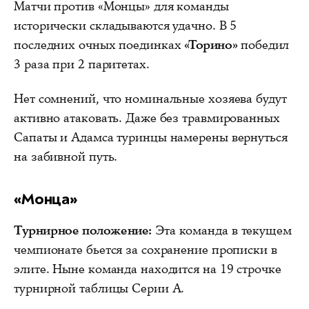
Матчи против «Монцы» для команды
исторически складываются удачно. В 5
последних очных поединках
«Торино»
победил
3 раза при 2 паритетах.
Нет сомнений, что номинальные хозяева будут
активно атаковать. Даже без травмированных
Сапаты и Адамса туринцы намерены вернуться
на забивной путь.
«Монца»
Турнирное положение:
Эта команда в текущем
чемпионате бьется за сохранение прописки в
элите. Ныне команда находится на 19 строчке
турнирной таблицы Серии А.