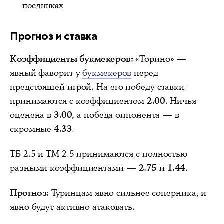
поединках
Прогноз и ставка
Коэффициенты букмекеров:
«Торино» —
явный фаворит у
букмекеров
перед
предстоящей игрой. На его победу ставки
принимаются с коэффициентом
2.00
. Ничья
оценена в
3.00
, а победа оппонента — в
скромные
4.33
.
ТБ 2.5 и ТМ 2.5 принимаются с полностью
разными коэффициентами —
2.75
и
1.44
.
Прогноз:
Туринцам явно сильнее соперника, и
явно будут активно атаковать.