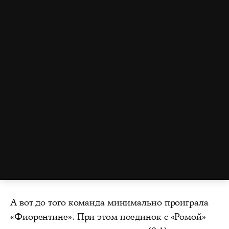
А вот до того команда минимально проиграла
«Фиорентине». При этом поединок с «Ромой»