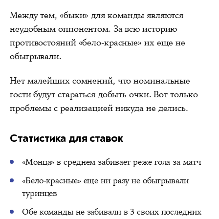
Между тем, «быки» для команды являются
неудобным оппонентом. За всю историю
противостояний «бело-красные» их еще не
обыгрывали.
Нет малейших сомнений, что номинальные
гости будут стараться добыть очки. Вот только
проблемы с реализацией никуда не делись.
Статистика для ставок
«Монца» в среднем забивает реже гола за матч
«Бело-красные» еще ни разу не обыгрывали
туринцев
Обе команды не забивали в 3 своих последних