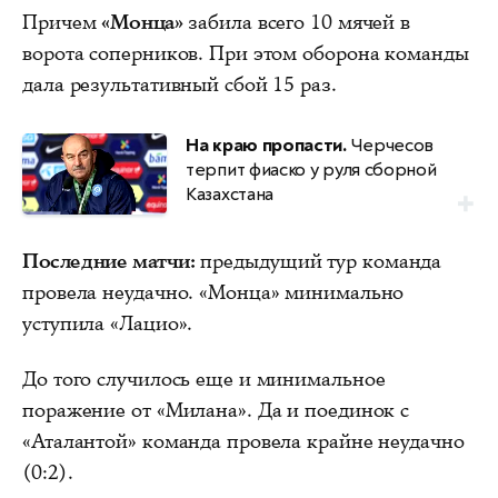
Причем
«Монца»
забила всего 10 мячей в
ворота соперников. При этом оборона команды
дала результативный сбой 15 раз.
На краю пропасти.
Черчесов
терпит фиаско у руля сборной
Казахстана
Последние матчи:
предыдущий тур команда
провела неудачно. «Монца» минимально
уступила «Лацио».
До того случилось еще и минимальное
поражение от «Милана». Да и поединок с
«Аталантой» команда провела крайне неудачно
(0:2).