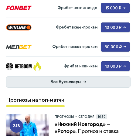
Фрибет новичкам до
15 000 ₽
→
Фрибет всем игрокам
10 000 ₽
→
Фрибет новым игрокам
30 000 ₽
→
Фрибет новичкам
10 000 ₽
→
Все букмекеры
→
Прогнозы на топ-матчи
•
ПРОГНОЗЫ
СЕГОДНЯ
16:30
«Нижний Новгород» —
2.13
«Ротор».
Прогноз и ставка