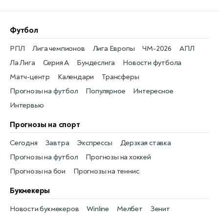
Футбол
РПЛ
Лига чемпионов
Лига Европы
ЧМ-2026
АПЛ
Ла Лига
Серия А
Бундеслига
Новости футбола
Матч-центр
Календари
Трансферы
Прогнозы на футбол
Популярное
Интересное
Интервью
Прогнозы на спорт
Сегодня
Завтра
Экспрессы
Дерзкая ставка
Прогнозы на футбол
Прогнозы на хоккей
Прогнозы на бои
Прогнозы на теннис
Букмекеры
Новости букмекеров
Winline
Мелбет
Зенит