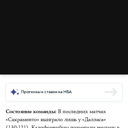
Прогнозы и ставки на НБА
Состояние команды
: В последних матчах
«Сакраменто» выиграло лишь у «Далласа»
(130:121). Калифорнийцы потерпели неудачу в