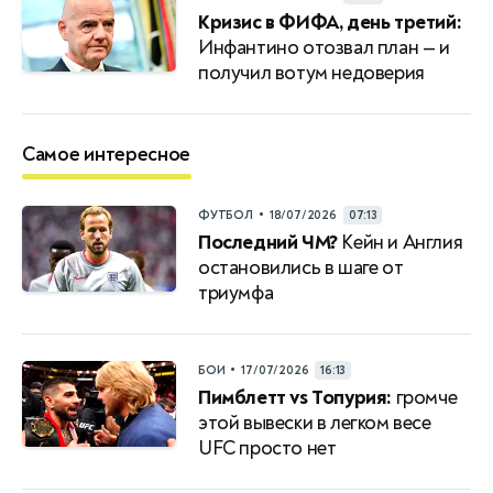
Кризис в ФИФА, день третий:
Инфантино отозвал план — и
получил вотум недоверия
Самое интересное
•
ФУТБОЛ
18/07/2026
07:13
Последний ЧМ?
Кейн и Англия
остановились в шаге от
триумфа
•
БОИ
17/07/2026
16:13
Пимблетт vs Топурия:
громче
этой вывески в легком весе
UFC просто нет