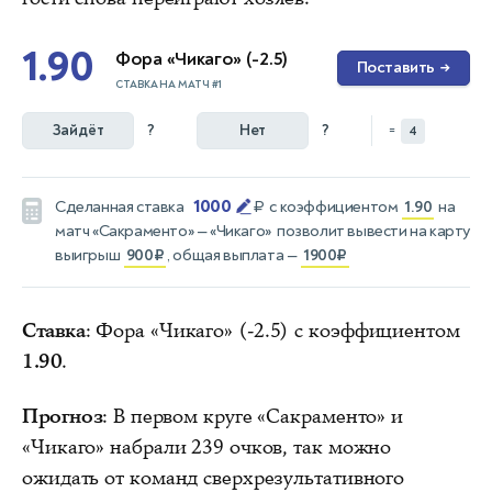
1.90
Фора «Чикаго» (-2.5)
Поставить
→
СТАВКА НА МАТЧ #1
Зайдёт
?
Нет
?
=
4
1000
Сделанная ставка
₽
с коэффициентом
1.90
на
матч
«Сакраменто» — «Чикаго»
позволит вывести на карту
выигрыш
900₽
, общая выплата —
1900₽
Ставка
: Фора «Чикаго» (-2.5) с коэффициентом
1.90
.
Прогноз
: В первом круге «Сакраменто» и
«Чикаго» набрали 239 очков, так можно
ожидать от команд сверхрезультативного