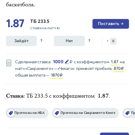
баскетбола.
1.87
ТБ 233.5
Поставить
→
СТАВКА НА МАТЧ #2
Зайдёт
?
Нет
?
=
0
1000
Сделанная ставка
₽
с коэффициентом
1.87
на
матч
«Сакраменто» — «Чикаго»
принесёт прибыль
870₽
,
общая выплата —
1870₽
Ставка
: ТБ 233.5 с коэффициентом
1.87
.
Прогнозы на НБА
Прогнозы на Сакраменто Кингз
П