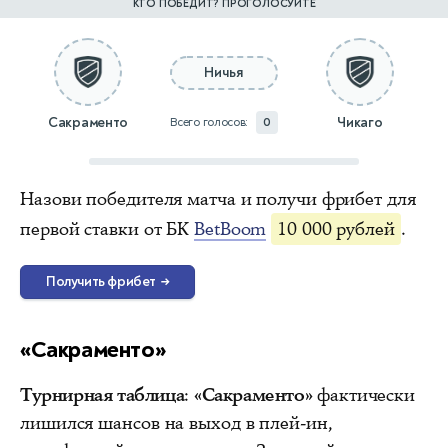
КТО ПОБЕДИТ? ПРОГОЛОСУЙТЕ
Ничья
Сакраменто
Чикаго
Всего голосов:
0
Назови победителя матча и получи фрибет для
первой ставки от БК
BetBoom
10 000 рублей
.
Получить фрибет
→
«Сакраменто»
Турнирная таблица
:
«Сакраменто»
фактически
лишился шансов на выход в плей-ин,