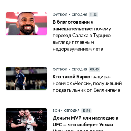
•
ФУТБОЛ
СЕГОДНЯ
11:23
В благоговении и
замешательстве:
почему
переезд Салаха в Турцию
выглядит главным
недоразумением лета
•
ФУТБОЛ
СЕГОДНЯ
09:40
Кто такой Барко:
задира-
новичок «Челси», получивший
подзатыльник от Беллингема
•
БОИ
СЕГОДНЯ
13:54
Деньги MVP или наследие в
UFC — что выберет Усман