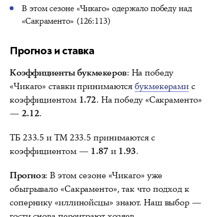
В этом сезоне «Чикаго» одержало победу над
«Сакраменто» (126:113)
Прогноз и ставка
Коэффициенты букмекеров
: На победу
«Чикаго» ставки принимаются
букмекерами
с
коэффициентом
1.72
. На победу «Сакраменто»
—
2.12
.
ТБ 233.5 и ТМ 233.5 принимаются с
коэффициентом —
1.87
и
1.93
.
Прогноз
: В этом сезоне «Чикаго» уже
обыгрывало «Сакраменто», так что подход к
сопернику «иллинойсцы» знают. Наш выбор —
гости снова переиграют хозяев.