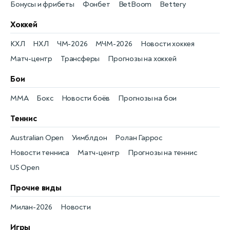
Бонусы и фрибеты
Фонбет
BetBoom
Bettery
Хоккей
КХЛ
НХЛ
ЧМ-2026
МЧМ-2026
Новости хоккея
Матч-центр
Трансферы
Прогнозы на хоккей
Бои
MMA
Бокс
Новости боёв
Прогнозы на бои
Теннис
Australian Open
Уимблдон
Ролан Гаррос
Новости тенниса
Матч-центр
Прогнозы на теннис
US Open
Прочие виды
Милан-2026
Новости
Игры