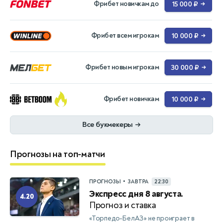
Фрибет новичкам до
15 000 ₽
→
Фрибет всем игрокам
10 000 ₽
→
Фрибет новым игрокам
30 000 ₽
→
Фрибет новичкам
10 000 ₽
→
Все букмекеры
→
Прогнозы на топ-матчи
•
ПРОГНОЗЫ
ЗАВТРА
22:30
Экспресс дня 8 августа.
4.20
Прогноз и ставка
«Торпедо-БелАЗ» не проиграет в