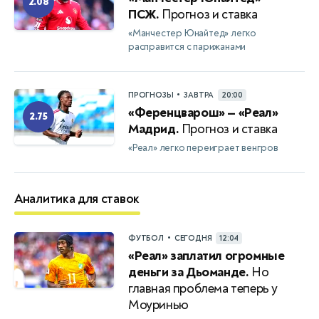
2.08
ПСЖ.
Прогноз и ставка
«Манчестер Юнайтед» легко
расправится с парижанами
•
ПРОГНОЗЫ
ЗАВТРА
20:00
«Ференцварош» — «Реал»
2.75
Мадрид.
Прогноз и ставка
«Реал» легко переиграет венгров
Аналитика для ставок
•
ФУТБОЛ
СЕГОДНЯ
12:04
«Реал» заплатил огромные
деньги за Дьоманде.
Но
главная проблема теперь у
Моуринью