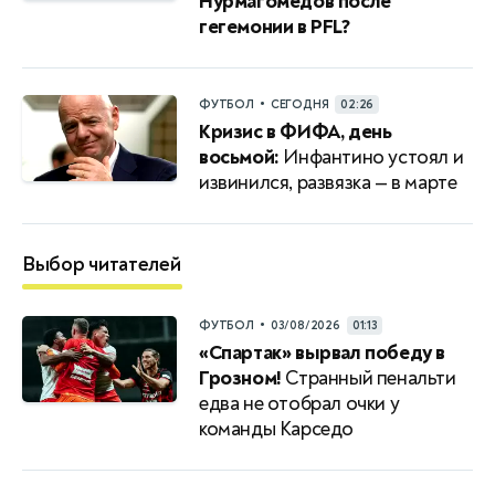
Нурмагомедов после
гегемонии в PFL?
•
ФУТБОЛ
СЕГОДНЯ
02:26
Кризис в ФИФА, день
восьмой:
Инфантино устоял и
извинился, развязка — в марте
Выбор читателей
•
ФУТБОЛ
03/08/2026
01:13
«Спартак» вырвал победу в
Грозном!
Странный пенальти
едва не отобрал очки у
команды Карседо