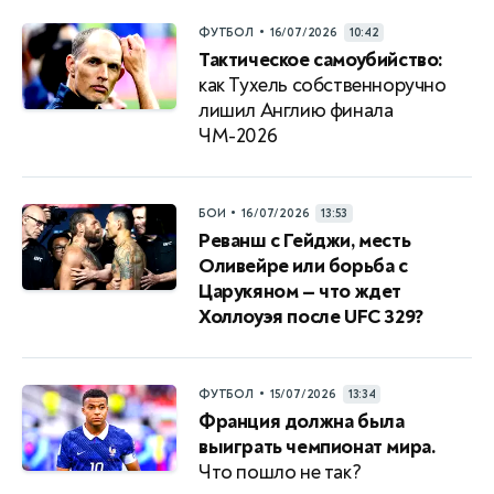
•
ФУТБОЛ
16/07/2026
10:42
Тактическое самоубийство:
как Тухель собственноручно
лишил Англию финала
ЧМ-2026
•
БОИ
16/07/2026
13:53
Реванш с Гейджи, месть
Оливейре или борьба с
Царукяном — что ждет
Холлоуэя после UFC 329?
•
ФУТБОЛ
15/07/2026
13:34
Франция должна была
выиграть чемпионат мира.
Что пошло не так?