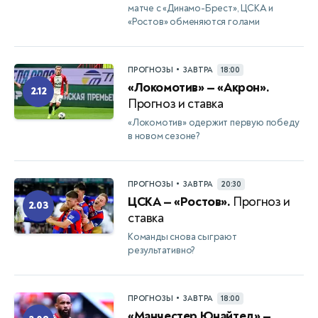
матче с «Динамо-Брест», ЦСКА и
«Ростов» обменяются голами
•
ПРОГНОЗЫ
ЗАВТРА
18:00
«Локомотив» — «Акрон».
2.12
Прогноз и ставка
«Локомотив» одержит первую победу
в новом сезоне?
•
ПРОГНОЗЫ
ЗАВТРА
20:30
ЦСКА — «Ростов».
Прогноз и
2.03
ставка
Команды снова сыграют
результативно?
•
ПРОГНОЗЫ
ЗАВТРА
18:00
«Манчестер Юнайтед» —