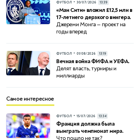
•
ФУТБОЛ
30/07/2026
13:39
«Ман Сити» вложил £12,5 млн в
17‑летнего дерзкого вингера.
Джереми Монга — проект на
годы вперед
•
ФУТБОЛ
01/08/2026
13:19
Вечная война ФИФА и УЕФА.
Делят власть, турниры и
миллиарды
Самое интересное
•
ФУТБОЛ
15/07/2026
13:34
Франция должна была
выиграть чемпионат мира.
Что пошло не так?