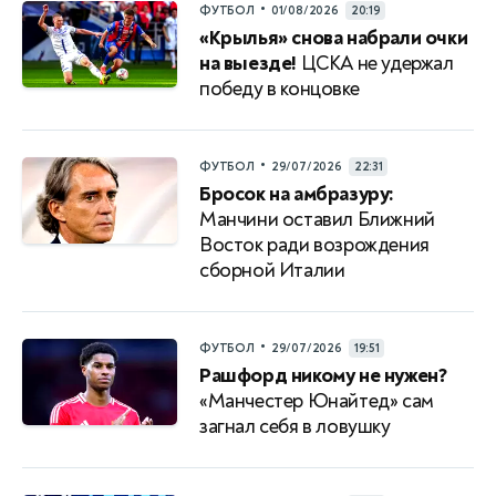
•
ФУТБОЛ
01/08/2026
20:19
«Крылья» снова набрали очки
на выезде!
ЦСКА не удержал
победу в концовке
•
ФУТБОЛ
29/07/2026
22:31
Бросок на амбразуру:
Манчини оставил Ближний
Восток ради возрождения
сборной Италии
•
ФУТБОЛ
29/07/2026
19:51
Рашфорд никому не нужен?
«Манчестер Юнайтед» сам
загнал себя в ловушку