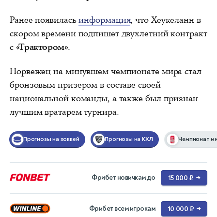
Ранее появилась
информация
, что Хеукеланн в
скором времени подпишет двухлетний контракт
с
«Трактором»
.
Норвежец на минувшем чемпионате мира стал
бронзовым призером в составе своей
национальной команды, а также был признан
лучшим вратарем турнира.
Прогнозы на хоккей
Прогнозы на КХЛ
Чемпионат ми
Фрибет новичкам до
15 000 ₽
→
Фрибет всем игрокам
10 000 ₽
→