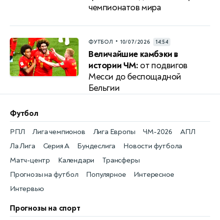
чемпионатов мира
•
ФУТБОЛ
10/07/2026
14:54
Величайшие камбэки в
истории ЧМ:
от подвигов
Месси до беспощадной
Бельгии
Футбол
РПЛ
Лига чемпионов
Лига Европы
ЧМ-2026
АПЛ
Ла Лига
Серия А
Бундеслига
Новости футбола
Матч-центр
Календари
Трансферы
Прогнозы на футбол
Популярное
Интересное
Интервью
Прогнозы на спорт