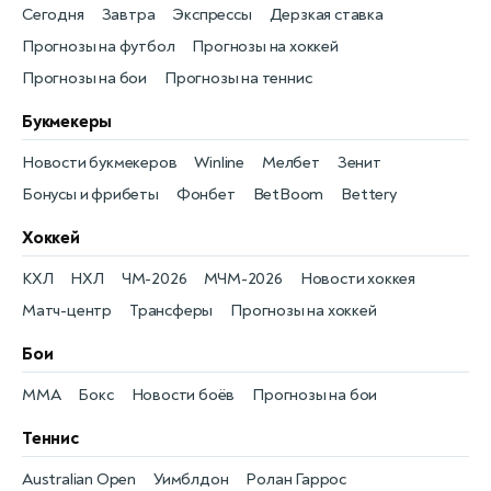
Сегодня
Завтра
Экспрессы
Дерзкая ставка
Прогнозы на футбол
Прогнозы на хоккей
Прогнозы на бои
Прогнозы на теннис
Букмекеры
Новости букмекеров
Winline
Мелбет
Зенит
Бонусы и фрибеты
Фонбет
BetBoom
Bettery
Хоккей
КХЛ
НХЛ
ЧМ-2026
МЧМ-2026
Новости хоккея
Матч-центр
Трансферы
Прогнозы на хоккей
Бои
MMA
Бокс
Новости боёв
Прогнозы на бои
Теннис
Australian Open
Уимблдон
Ролан Гаррос