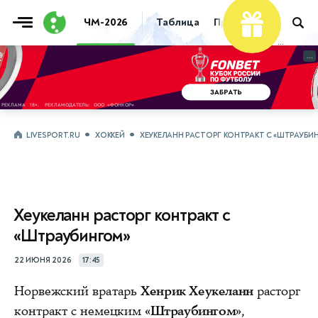
ЧМ-2026
Таблица
Прогнозы
Live
...
...
LIVESPORT.RU
ХОККЕЙ
ХЕУКЕЛАНН РАСТОРГ КОНТРАКТ С «ШТРАУБИ
Хеукеланн расторг контракт с
«Штраубингом»
22 ИЮНЯ 2026
17:45
Норвежский вратарь
Хенрик Хеукеланн
расторг
контракт с немецким
«Штраубингом»
,