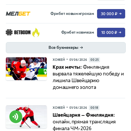
Фрибет новым игрокам
30 000 ₽
→
Фрибет новичкам
10 000 ₽
→
Все букмекеры
→
•
ХОККЕЙ
01/06/2026
00:25
Крах мечты:
Финляндия
вырвала тяжелейшую победу и
лишила Швейцарию
домашнего золота
•
ХОККЕЙ
01/06/2026
00:18
Швейцария — Финляндия:
онлайн, прямая трансляция
финала ЧМ-2026