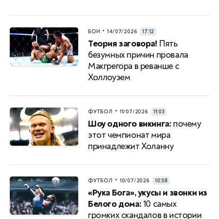
•
БОИ
14/07/2026
17:12
Теория заговора!
Пять
безумных причин провала
Макгрегора в реванше с
Холлоуэем
•
ФУТБОЛ
11/07/2026
11:03
Шоу одного викинга:
почему
этот чемпионат мира
принадлежит Холанну
•
ФУТБОЛ
10/07/2026
10:58
«Рука Бога», укусы и звонки из
Белого дома:
10 самых
громких скандалов в истории