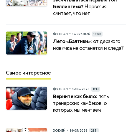
Беллингема?
Норвегия
считает, что нет
•
ФУТБОЛ
12/07/2026
16:08
Лето «Балтики»:
от дерзкого
новичка не останется и следа?
Самое интересное
•
ФУТБОЛ
15/05/2026
11:13
Верните как было:
пять
тренерских камбэков, о
которых мы мечтаем
•
ХОККЕЙ
14/05/2026
21:51