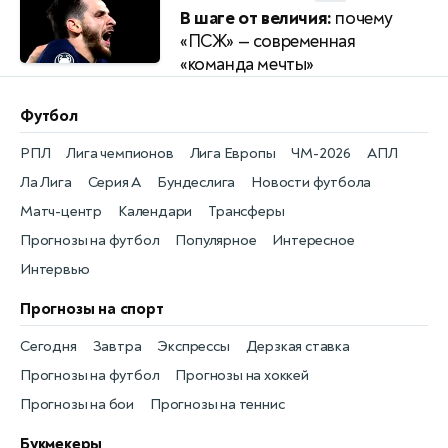
В шаге от величия:
почему
«ПСЖ» — современная
«команда мечты»
Футбол
РПЛ
Лига чемпионов
Лига Европы
ЧМ-2026
АПЛ
Ла Лига
Серия А
Бундеслига
Новости футбола
Матч-центр
Календари
Трансферы
Прогнозы на футбол
Популярное
Интересное
Интервью
Прогнозы на спорт
Сегодня
Завтра
Экспрессы
Дерзкая ставка
Прогнозы на футбол
Прогнозы на хоккей
Прогнозы на бои
Прогнозы на теннис
Букмекеры