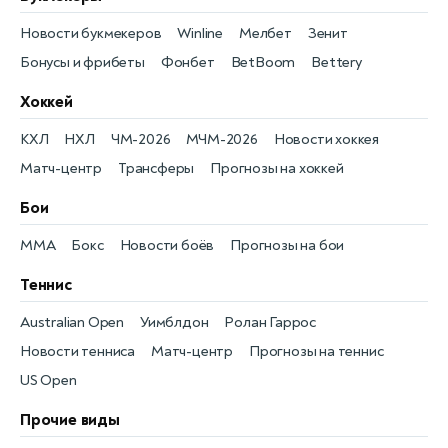
Новости букмекеров
Winline
Мелбет
Зенит
Бонусы и фрибеты
Фонбет
BetBoom
Bettery
Хоккей
КХЛ
НХЛ
ЧМ-2026
МЧМ-2026
Новости хоккея
Матч-центр
Трансферы
Прогнозы на хоккей
Бои
MMA
Бокс
Новости боёв
Прогнозы на бои
Теннис
Australian Open
Уимблдон
Ролан Гаррос
Новости тенниса
Матч-центр
Прогнозы на теннис
US Open
Прочие виды