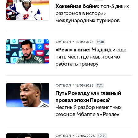
Хоккейная бойня:
топ-5 диких
разгромов в истории
международных турниров
•
ФУТБОЛ
13/05/2026
11:30
«Реал» в огне:
Мадрид и еще
пять мест, где невыносимо
работать тренеру
•
ФУТБОЛ
13/05/2026
11:11
Путь Роналду или главный
провал эпохи Переса?
Честный разбор невнятных
сезонов Мбаппе в «Реале»
•
ФУТБОЛ
07/05/2026
10:21