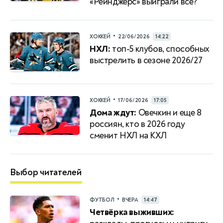
«Рейнджерс» выиграли все?
•
ХОККЕЙ
22/06/2026
14:22
НХЛ:
топ-5 клубов, способных
выстрелить в сезоне 2026/27
•
ХОККЕЙ
17/06/2026
17:05
Дома ждут:
Овечкин и еще 8
россиян, кто в 2026 году
сменит НХЛ на КХЛ
Выбор читателей
•
ФУТБОЛ
ВЧЕРА
14:47
Четвёрка выживших: