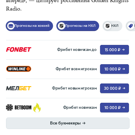
вперед», — цитирует россиянина Golden Knights
Radio.
Прогнозы на хоккей
Прогнозы на НХЛ
НХЛ
Фрибет новичкам до
15 000 ₽
→
Фрибет всем игрокам
10 000 ₽
→
Фрибет новым игрокам
30 000 ₽
→
Фрибет новичкам
10 000 ₽
→
Все букмекеры
→