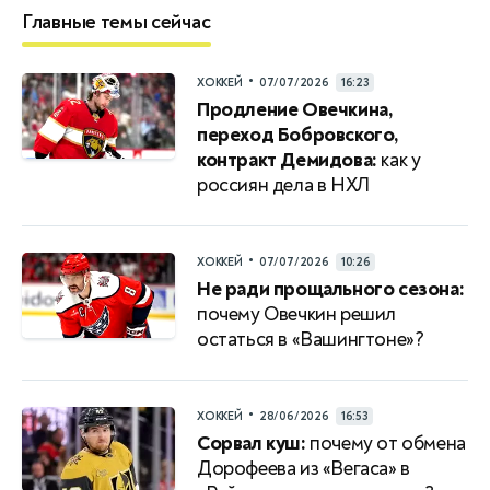
Главные темы сейчас
•
ХОККЕЙ
07/07/2026
16:23
Продление Овечкина,
переход Бобровского,
контракт Демидова:
как у
россиян дела в НХЛ
•
ХОККЕЙ
07/07/2026
10:26
Не ради прощального сезона:
почему Овечкин решил
остаться в «Вашингтоне»?
•
ХОККЕЙ
28/06/2026
16:53
Сорвал куш:
почему от обмена
Дорофеева из «Вегаса» в