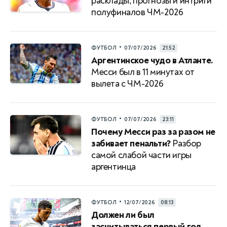
расклады, прогнозы и интриги
полуфиналов ЧМ-2026
•
ФУТБОЛ
07/07/2026
21:52
Аргентинское чудо в Атланте.
Месси был в 11 минутах от
вылета с ЧМ-2026
•
ФУТБОЛ
07/07/2026
23:11
Почему Месси раз за разом не
забивает пенальти?
Разбор
самой слабой части игры
аргентинца
•
ФУТБОЛ
12/07/2026
08:13
Должен ли был
засчитываться первый гол