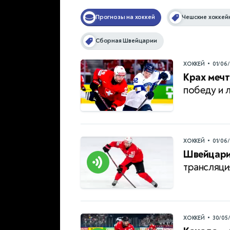
Прогнозы на хоккей
Чешские хоккей
Сборная Швейцарии
•
ХОККЕЙ
01/06
Крах мечт
победу и 
•
ХОККЕЙ
01/06
Швейцари
трансляци
•
ХОККЕЙ
30/05