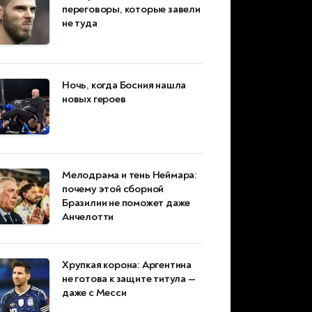
переговоры, которые завели
не туда
Ночь, когда Босния нашла
новых героев
Мелодрама и тень Неймара:
почему этой сборной
Бразилии не поможет даже
Анчелотти
Хрупкая корона: Аргентина
не готова к защите титула —
даже с Месси