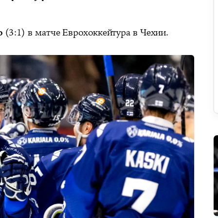
ю
(3:1) в матче Еврохоккейтура в Чехии.