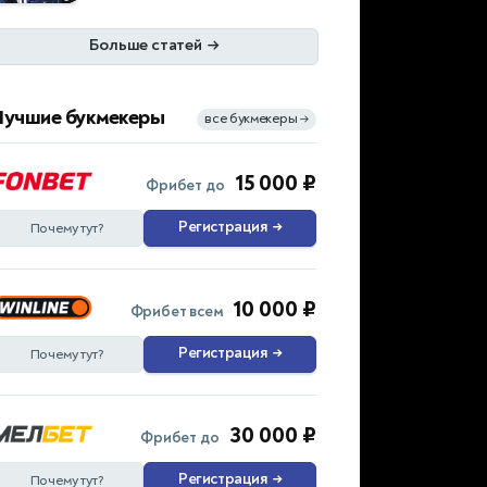
Больше статей
→
Лучшие букмекеры
все букмекеры
→
15 000 ₽
Фрибет до
Регистрация
→
Почему тут?
10 000 ₽
Фрибет всем
Регистрация
→
Почему тут?
30 000 ₽
Фрибет до
Регистрация
→
Почему тут?