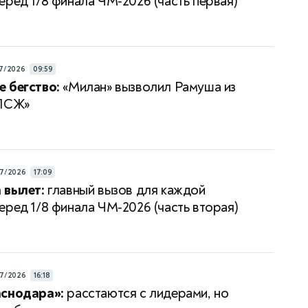
еред 1/8 финала ЧМ‑2026 (часть первая)
7/2026
09:59
 бегство:
«Милан» вызволил Рамуша из
«ПСЖ»
7/2026
17:09
 вылет:
главный вызов для каждой
еред 1/8 финала ЧМ‑2026 (часть вторая)
7/2026
16:18
аснодара»:
расстаются с лидерами, но