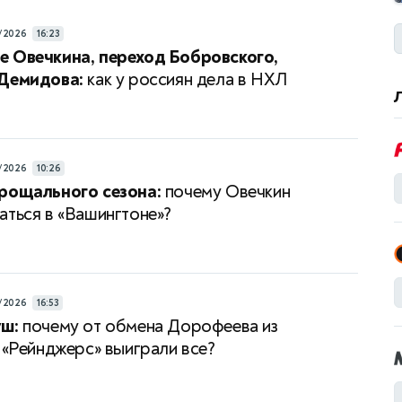
/2026
16:23
 Овечкина, переход Бобровского,
 Демидова:
как у россиян дела в НХЛ
/2026
10:26
рощального сезона:
почему Овечкин
аться в «Вашингтоне»?
/2026
16:53
уш:
почему от обмена Дорофеева из
в «Рейнджерс» выиграли все?