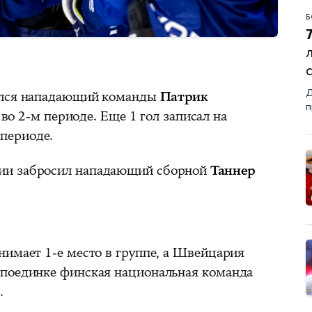
Б
Д
ился нападающий команды
Патрик
п
 во 2-м периоде. Еще 1 гол записал на
 периоде.
ии забросил нападающий сборной
Таннер
нимает 1-е место в группе, а Швейцария
 поединке финская национальная команда
.