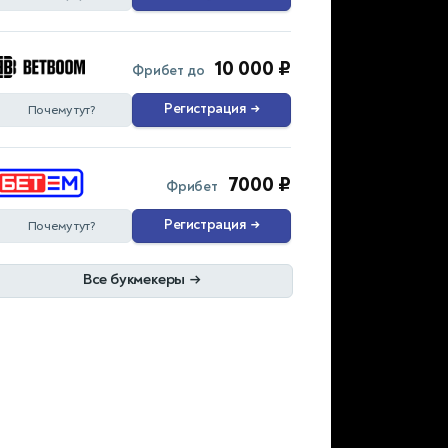
10 000 ₽
Фрибет до
Регистрация
→
Почему тут?
7000 ₽
Фрибет
Регистрация
→
Почему тут?
Все букмекеры
→