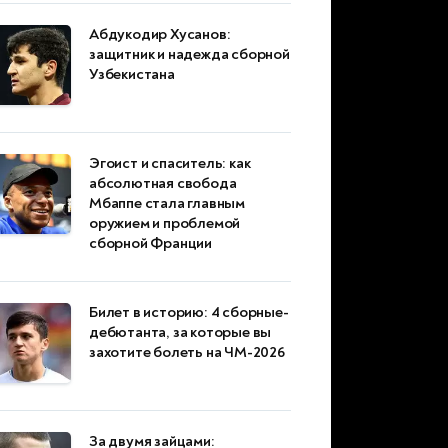
Абдукодир Хусанов:
защитник и надежда сборной
Узбекистана
Эгоист и спаситель: как
абсолютная свобода
Мбаппе стала главным
оружием и проблемой
сборной Франции
Билет в историю: 4 сборные-
дебютанта, за которые вы
захотите болеть на ЧМ-2026
За двумя зайцами: