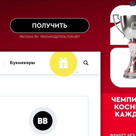
...
Букмекеры
...