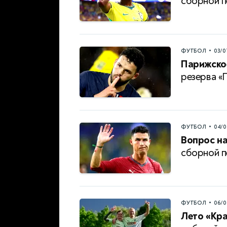
сборной п
•
ФУТБОЛ
03/0
Парижское
резерва 
•
ФУТБОЛ
04/0
Вопрос на
сборной п
•
ФУТБОЛ
06/0
Лето «Кр