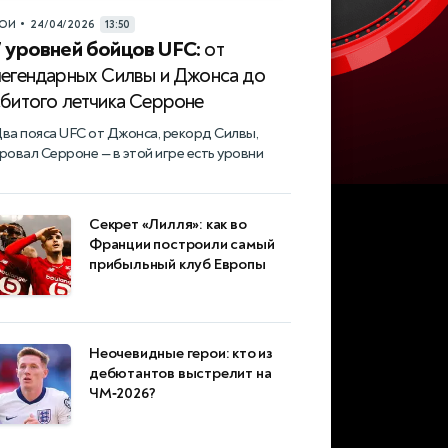
•
ОИ
24/04/2026
13:50
7 уровней бойцов UFC:
от
легендарных Силвы и Джонса до
сбитого летчика Серроне
ва пояса UFC от Джонса, рекорд Силвы,
ровал Серроне — в этой игре есть уровни
Секрет «Лилля»: как во
Франции построили самый
прибыльный клуб Европы
Неочевидные герои: кто из
дебютантов выстрелит на
ЧМ‑2026?