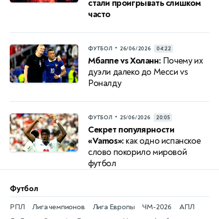
стали проигрывать слишком
часто
•
ФУТБОЛ
26/06/2026
04:22
Мбаппе vs Холанн:
Почему их
дуэли далеко до Месси vs
Роналду
•
ФУТБОЛ
25/06/2026
20:05
Секрет популярности
«Vamos»:
как одно испанское
слово покорило мировой
футбол
Футбол
РПЛ
Лига чемпионов
Лига Европы
ЧМ-2026
АПЛ