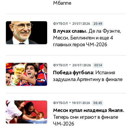
Мбаппе
•
ФУТБОЛ
21/07/2026
20:49
В лучах славы.
Де ла Фуэнте,
Месси, Беллингем и еще 4
главных героя ЧМ-2026
•
ФУТБОЛ
20/07/2026
05:14
Победа футбола:
Испания
задушила Аргентину в финале
•
ФУТБОЛ
19/07/2026
06:45
Месси купал младенца Ямаля.
Теперь они играют в финале
ЧМ-2026