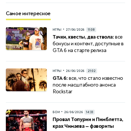
Самое интересное
•
ИГРЫ
27/06/2026
11:08
Тачки, квесты, два ствола:
все
бонусы и контент, доступные в
GTA 6 на старте релиза
•
ИГРЫ
26/06/2026
21:02
GTA 6:
все, что стало известно
после масштабного анонса
Rockstar
•
БОИ
26/06/2026
14:33
Провал Топурии и Пимблетта,
крах Чимаева — фавориты