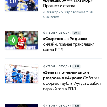
«Бунёдкор» — «Пахтакор».
2.49
Прогноз и ставка
«Пахтакор» быстро вскроет тылы
«ласточек»
•
ФУТБОЛ
СЕГОДНЯ
20:15
«Спартак» — «Родина»:
онлайн, прямая трансляция
матча РПЛ
•
ФУТБОЛ
СЕГОДНЯ
19:19
«Зенит» по-чемпионски
разгромил «Акрон»:
Соболев
оформил дубль, Аугусто забил
первый гол в РПЛ
•
ФУТБОЛ
СЕГОДНЯ
18:16