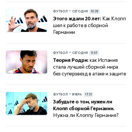
•
ФУТБОЛ
СЕГОДНЯ
10:39
Этого ждали 20 лет:
Как Клопп
шел к работе в сборной
Германии
•
ФУТБОЛ
СЕГОДНЯ
11:57
Теория Родри:
как Испания
стала лучшей сборной мира
без суперзвезд в атаке и защите
•
ФУТБОЛ
ВЧЕРА
17:31
Забудьте о том, нужен ли
Клопп сборной Германии.
Нужна ли Клоппу Германия?