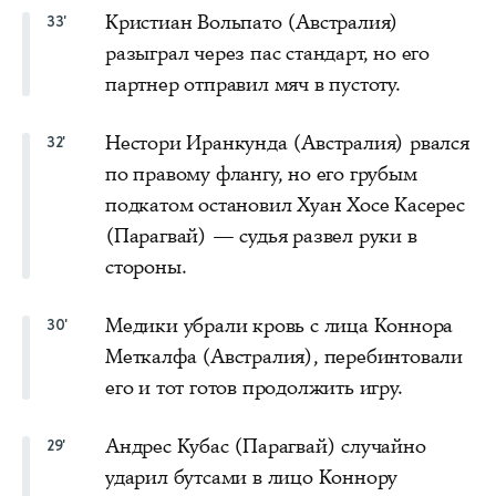
Кристиан Вольпато (Австралия)
33'
разыграл через пас стандарт, но его
партнер отправил мяч в пустоту.
Нестори Иранкунда (Австралия) рвался
32'
по правому флангу, но его грубым
подкатом остановил Хуан Хосе Касерес
(Парагвай) — судья развел руки в
стороны.
Медики убрали кровь с лица Коннора
30'
Меткалфа (Австралия), перебинтовали
его и тот готов продолжить игру.
Андрес Кубас (Парагвай) случайно
29'
ударил бутсами в лицо Коннору