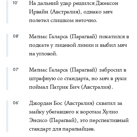
На дальний удар решился Джексон
10'
Ирвайн (Австралия), однако мяч
полетел слишком неточно.
Матиас Галарса (Парагвай) покатился в
08'
подкате у лицевой линии и выбил мяч
на угловой.
Матиас Галарса (Парагвай) забросил в
07'
штрафную со стандарта, но мяч в руки
поймал Патрик Бич (Австралия).
Джордан Бос (Австралия) схватил за
06'
майку убегавшего к воротам Хулио
Энсисо (Парагвай), это перспективный
стандарт для парагвайцев.