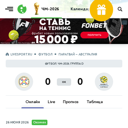
Фрибет
ЧМ-2026
Календарь
Таблица
Пр
30 000 ₽
...
...
LIVESPORT.RU
ФУТБОЛ
ПАРАГВАЙ — АВСТРАЛИЯ
ФУТБОЛ. ЧМ-2026. ГРУППА D
0
0
ок
Онлайн
Live
Прогноз
Таблица
26 ИЮНЯ 2026
Окончен