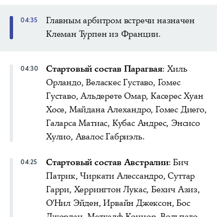
Главным арбитром встречи назначен
04:35
Клеман Турпен из Франции.
Стартовый состав Парагвая
: Хиль
04:30
Орландо, Веласкес Густаво, Гомес
Густаво, Альдерете Омар, Касерес Хуан
Хосе, Майдана Алехандро, Гомес Диего,
Галарса Матиас, Кубас Андрес, Энсисо
Хулио, Авалос Габриэль.
Стартовый состав Австралии
: Бич
04:25
Патрик, Чиркати Алессандро, Суттар
Гарри, Херрингтон Лукас, Бехич Азиз,
О'Нил Эйден, Ирвайн Джексон, Бос
Джордан, Меткалф Коннор, Вольпато