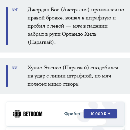
Джордан Бос (Австралия) промчался по
84'
правой бровке, вошел в штрафную и
пробил с левой — мяч в падении
забрал в руки Орландо Хиль
(Парагвай).
Хулио Энсисо (Парагвай) сподобился
83'
на удар с линии штрафной, но мяч
полетел мимо створа!
Фрибет
10 000 ₽
→