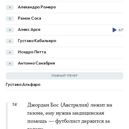
Алехандро Ромеро
п
Авер Мабиль
п
Рамон Соса
п
Пол Окон-Энгстлер
п
84'
Алекс Арсе
н
67'
Мохамед Туре
н
Густаво Кабальеро
н
Нишан Вилупиллай
н
Исидро Питта
н
Тете Енги
н
84'
Антонио Санабрия
н
Tony Popovic
ГЛАВНЫЙ ТРЕНЕР
Густаво Альфаро
Джордан Бос (Австралия) лежит на
76'
газоне, ему нужна медицинская
помощь — футболист держится за
голову.