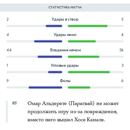
СТАТИСТИКА МАТЧА
2
Удары в створ
5
4
Удары мимо
4
44
Владение мячом
56
1
Угловые удары
3
9
Фолы
6
Омар Альдерете (Парагвай) не может
85'
продолжить игру из-за повреждения,
вместо него вышел Хосе Канале.