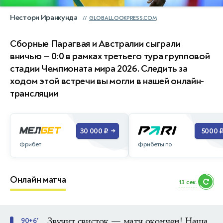
Нестори Иранкунда
GLOBALLOOKPRESS.COM
Сборные Парагвая и Австралии сыграли
вничью — 0:0 в рамках третьего тура групповой
стадии Чемпионата мира 2026. Следить за
ходом этой встречи вы могли в нашей онлайн-
трансляции
30 000 ₽
5000 
→
Фрибет
Фрибеты по
Онлайн матча
11 сек.
Звучит свисток — матч окончен! Наша
90+6'