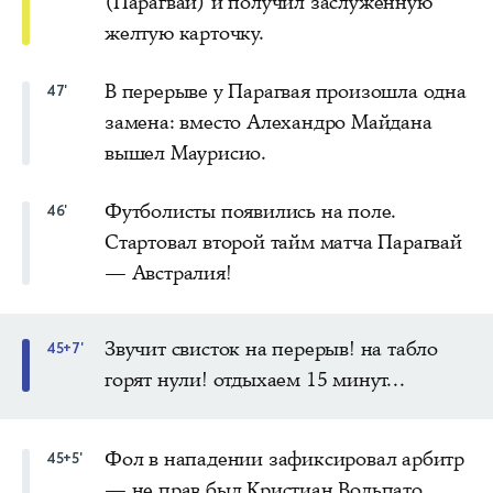
(Парагвай) и получил заслуженную
желтую карточку.
В перерыве у Парагвая произошла одна
47'
замена: вместо Алехандро Майдана
вышел Маурисио.
Футболисты появились на поле.
46'
Стартовал второй тайм матча Парагвай
— Австралия!
Звучит свисток на перерыв! на табло
45+7'
горят нули! отдыхаем 15 минут...
Фол в нападении зафиксировал арбитр
45+5'
— не прав был Кристиан Вольпато