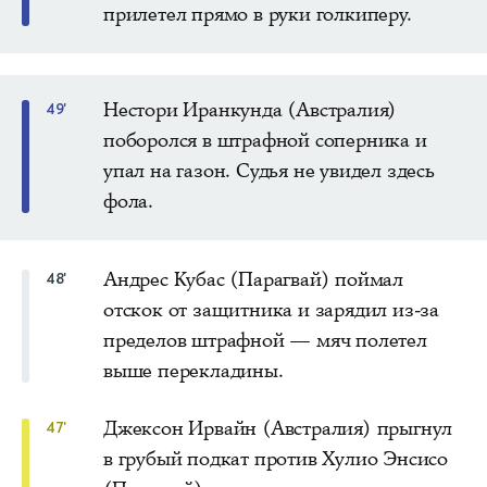
прилетел прямо в руки голкиперу.
Нестори Иранкунда (Австралия)
49'
поборолся в штрафной соперника и
упал на газон. Судья не увидел здесь
фола.
Андрес Кубас (Парагвай) поймал
48'
отскок от защитника и зарядил из-за
пределов штрафной — мяч полетел
выше перекладины.
Джексон Ирвайн (Австралия) прыгнул
47'
в грубый подкат против Хулио Энсисо