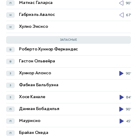
Матиас Галарса
п
90'
Джексон Ирвайн
п
46'
84'
Габриэль Авалос
н
67'
Нестори Иранкунда
н
84'
Хулио Энсисо
н
Aiden O'Neill
ЗАПАСНЫЕ
Роберто Хуниор Фернандес
в
Пол Иццо
в
Гастон Ольвейра
в
Мэтью Райан
в
Хуниор Алонсо
з
90'
Кэмерон Бургесс
з
Фабиан Бальбуэна
з
Милош Дегенек
з
Хосе Канале
з
84'
Джейсон Герия
з
Дамиан Бобадилья
п
90'
Кай Тревин
з
Маурисио
п
45'
Кэмерон Девлин
п
Брайан Охеда
п
Айдин Хрустич
п
58'