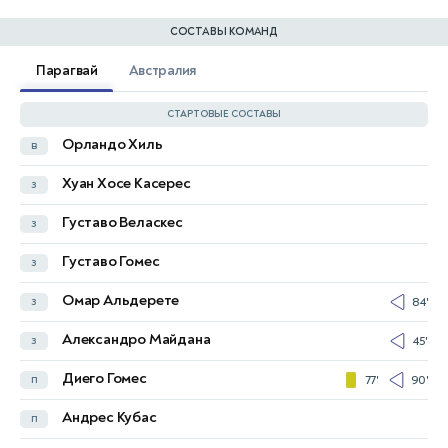
СОСТАВЫ КОМАНД
Парагвай
Австралия
СТАРТОВЫЕ СОСТАВЫ
Орландо Хиль
в
Патрик Бич
в
Хуан Хосе Касерес
з
Азиз Бехич
з
Густаво Веласкес
з
Джордан Бос
з
Густаво Гомес
з
Лукас Херрингтон
з
Омар Альдерете
з
84'
Гарри Суттар
з
Александро Майдана
з
45'
Алессандро Чиркати
з
Диего Гомес
п
77'
90'
Коннор Меткалф
п
Андрес Кубас
п
Кристиан Вольпато
п
58'