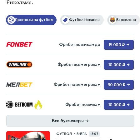
Рикельме.
Прогнозы на футбол
Футбол Испании
Барселона
Фрибет новичкам до
15 000 ₽
→
Фрибет всем игрокам
10 000 ₽
→
Фрибет новым игрокам
30 000 ₽
→
Фрибет новичкам
10 000 ₽
→
Все букмекеры
→
•
ФУТБОЛ
ВЧЕРА
13:07