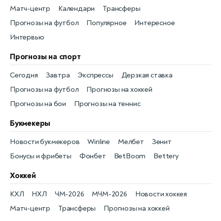
Матч-центр
Календари
Трансферы
Прогнозы на футбол
Популярное
Интересное
Интервью
Прогнозы на спорт
Сегодня
Завтра
Экспрессы
Дерзкая ставка
Прогнозы на футбол
Прогнозы на хоккей
Прогнозы на бои
Прогнозы на теннис
Букмекеры
Новости букмекеров
Winline
Мелбет
Зенит
Бонусы и фрибеты
Фонбет
BetBoom
Bettery
Хоккей
КХЛ
НХЛ
ЧМ-2026
МЧМ-2026
Новости хоккея
Матч-центр
Трансферы
Прогнозы на хоккей