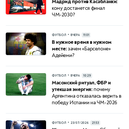
Мадрид против Касабланки:
кому достанется финал
ЧМ-2030?
•
ФУТБОЛ
ВЧЕРА
11:01
В нужное время в нужном
месте:
зачем «Барселоне»
Адейеми?
•
ФУТБОЛ
ВЧЕРА
10:29
Масонский ритуал, ФБР и
утекшая энергия:
почему
Аргентина отказалась верить в
победу Испании на ЧМ-2026
•
ФУТБОЛ
23/07/2026
21:53