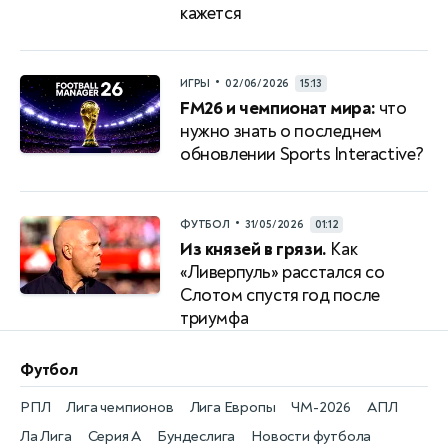
кажется
•
ИГРЫ
02/06/2026
15:13
FM26 и чемпионат мира:
что
нужно знать о последнем
обновлении Sports Interactive?
•
ФУТБОЛ
31/05/2026
01:12
Из князей в грязи.
Как
«Ливерпуль» расстался со
Слотом спустя год после
триумфа
Футбол
РПЛ
Лига чемпионов
Лига Европы
ЧМ-2026
АПЛ
Ла Лига
Серия А
Бундеслига
Новости футбола