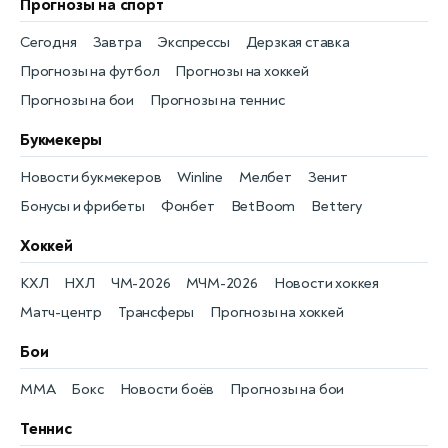
Прогнозы на спорт
Сегодня
Завтра
Экспрессы
Дерзкая ставка
Прогнозы на футбол
Прогнозы на хоккей
Прогнозы на бои
Прогнозы на теннис
Букмекеры
Новости букмекеров
Winline
Мелбет
Зенит
Бонусы и фрибеты
Фонбет
BetBoom
Bettery
Хоккей
КХЛ
НХЛ
ЧМ-2026
МЧМ-2026
Новости хоккея
Матч-центр
Трансферы
Прогнозы на хоккей
Бои
MMA
Бокс
Новости боёв
Прогнозы на бои
Теннис