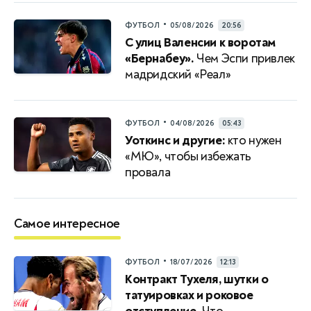
•
ФУТБОЛ
05/08/2026
20:56
С улиц Валенсии к воротам
«Бернабеу».
Чем Эспи привлек
мадридский «Реал»
•
ФУТБОЛ
04/08/2026
05:43
Уоткинс и другие:
кто нужен
«МЮ», чтобы избежать
провала
Самое интересное
•
ФУТБОЛ
18/07/2026
12:13
Контракт Тухеля, шутки о
татуировках и роковое