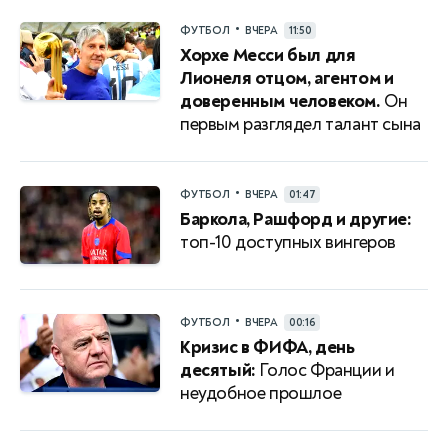
•
ФУТБОЛ
ВЧЕРА
11:50
Хорхе Месси был для
Лионеля отцом, агентом и
доверенным человеком.
Он
первым разглядел талант сына
•
ФУТБОЛ
ВЧЕРА
01:47
Баркола, Рашфорд и другие:
топ-10 доступных вингеров
•
ФУТБОЛ
ВЧЕРА
00:16
Кризис в ФИФА, день
десятый:
Голос Франции и
неудобное прошлое