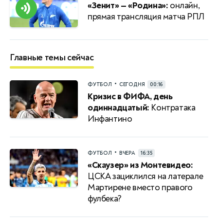
«Зенит» — «Родина»:
онлайн,
прямая трансляция матча РПЛ
Главные темы сейчас
•
ФУТБОЛ
СЕГОДНЯ
00:16
Кризис в ФИФА, день
одиннадцатый:
Контратака
Инфантино
•
ФУТБОЛ
ВЧЕРА
16:35
«Скаузер» из Монтевидео:
ЦСКА зациклился на латерале
Мартирене вместо правого
фулбека?