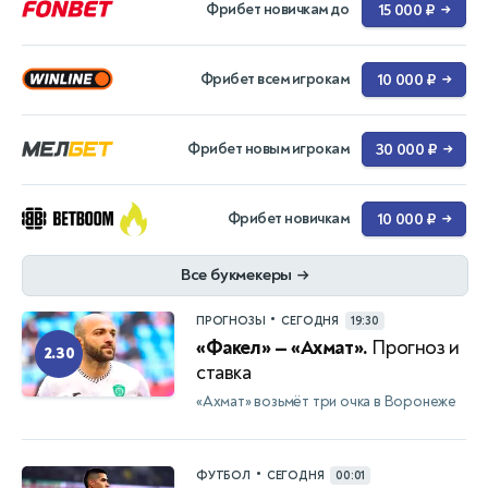
Фрибет новичкам до
15 000 ₽
→
Фрибет всем игрокам
10 000 ₽
→
Фрибет новым игрокам
30 000 ₽
→
Фрибет новичкам
10 000 ₽
→
Все букмекеры
→
•
ПРОГНОЗЫ
СЕГОДНЯ
19:30
«Факел» — «Ахмат».
Прогноз и
2.30
ставка
«Ахмат» возьмёт три очка в Воронеже
•
ФУТБОЛ
СЕГОДНЯ
00:01