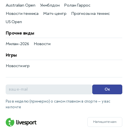
Australian Open
Уимблдон
Ролан Гаррос
Новости тенниса
Матч-центр
Прогнозы на теннис
US Open
Прочие виды
Милан-2026
Новости
Игры
Новости игр
Ок
Раз в неделю (примерно) о самом главном в спорте — у вас
на почте
Напишите нам