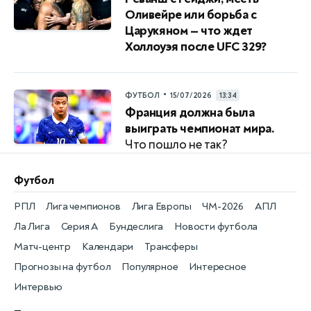
Оливейре или борьба с
Царукяном — что ждет
Холлоуэя после UFC 329?
•
ФУТБОЛ
15/07/2026
13:34
Франция должна была
выиграть чемпионат мира.
Что пошло не так?
Футбол
РПЛ
Лига чемпионов
Лига Европы
ЧМ-2026
АПЛ
Ла Лига
Серия А
Бундеслига
Новости футбола
Матч-центр
Календари
Трансферы
Прогнозы на футбол
Популярное
Интересное
Интервью