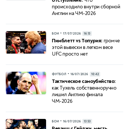
отступление.
Что
происходило внутри сборной
Англии на ЧМ-2026
•
БОИ
17/07/2026
16:13
Пимблетт vs Топурия:
громче
этой вывески в легком весе
UFC просто нет
•
ФУТБОЛ
16/07/2026
10:42
Тактическое самоубийство:
как Тухель собственноручно
лишил Англию финала
ЧМ-2026
•
БОИ
16/07/2026
13:53
Реванш с Гейджи, месть