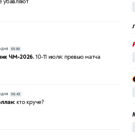
е убавляют
ОДНЯ
05:00
ик ЧМ-2026.
10-11 июля: превью матча
ОДНЯ
06:42
оллан:
кто круче?