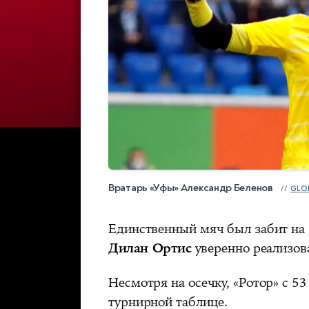
Вратарь «Уфы» Александр Беленов
GLO
Единственный мяч был забит на
Дилан Ортис
уверенно реализова
Несмотря на осечку, «Ротор» с 5
турнирной таблице.