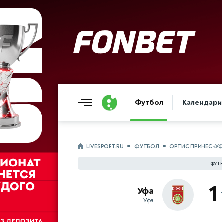
Футбол
Календари
LIVESPORT.RU
ФУТБОЛ
ОРТИС ПРИНЕС «УФ
ФУТБ
1
Уфа
Уфа