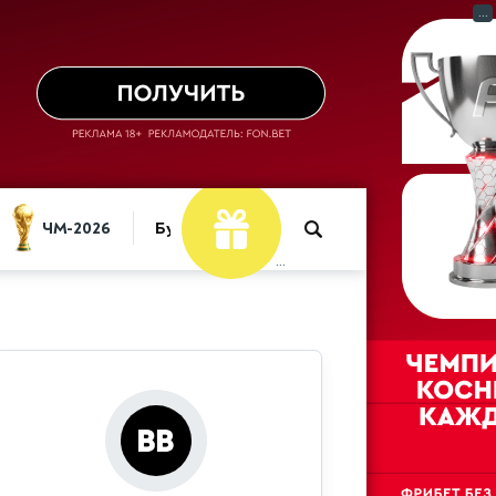
...
ЧМ-2026
Букмекеры
...