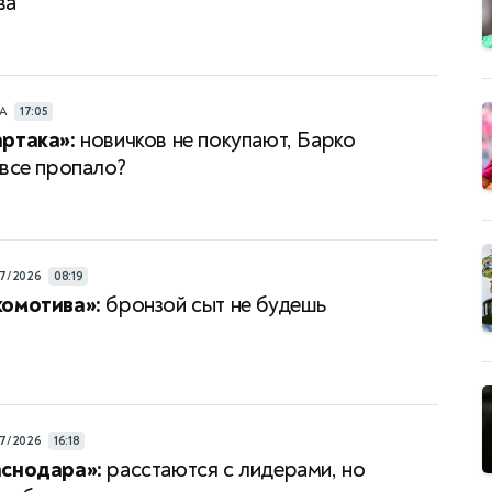
ва
РА
17:05
ртака»:
новичков не покупают, Барко
 все пропало?
7/2026
08:19
комотива»:
бронзой сыт не будешь
7/2026
16:18
аснодара»:
расстаются с лидерами, но