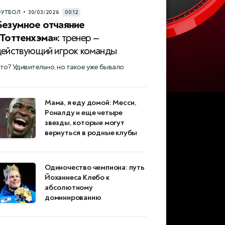
•
УТБОЛ
30/03/2026
00:12
Безумное отчаяние
«Тоттенхэма»:
тренер —
действующий игрок команды
то? Удивительно, но такое уже бывало
Мама, я еду домой: Месси,
Роналду и еще четыре
звезды, которые могут
вернуться в родные клубы
Одиночество чемпиона: путь
Йоханнеса Клебо к
абсолютному
доминированию