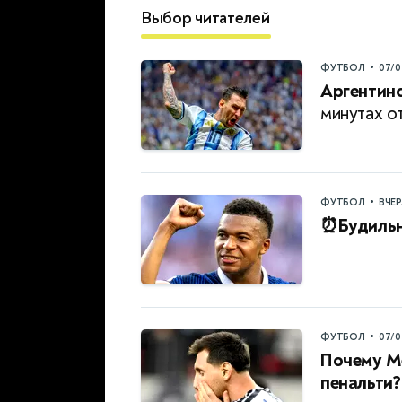
Выбор читателей
•
ФУТБОЛ
07/0
Аргентинс
минутах о
•
ФУТБОЛ
ВЧЕ
⏰Будильн
•
ФУТБОЛ
07/0
Почему Ме
пенальти?