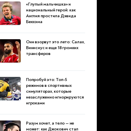
«Глупый мальчишка» и
национальный герой: как
Англия простила Дэвида
Бекхэма
Они взорвут это лето: Салах,
Винисиус и еще 18 громких
трансферов
Попробуй это: Топ-5
режимов в спортивных
симуляторах, которые
незаслуженно игнорируются
игроками
Разум хочет, а тело — не
может: как Джокович стал