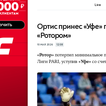
Live
Ортис принес «Уфе» п
«Ротором»
10 МАЯ 2026
12:08
«Ротор»
потерпел минимальное по
Лиги PARI, уступив
«Уфе»
со счет