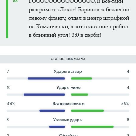
ГОООООООООООООООЛ! Всё-таки
88'
разгром от «Локо»! Баринов забежал по
левому флангу, отдал в центр штрафной
на Комличенко, а тот в касание пробил
в ближний угол! 3:0 в дерби!
СТАТИСТИКА МАТЧА
7
Удары в створ
4
10
Удары мимо
4
44%
Владение мячом
56%
3
Угловые удары
8
2
Офсайды
3