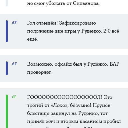
не смог убежать от Сильянова.
Гол отменён! Зафиксировано
63'
положение вне игры у Руденко, 2:0 всё
ещё.
Возможно, офсайд был у Руденко. ВАР
62'
проверяет.
ГОООООООООООООООООЛ! Это
61'
третий от «Локо», безумие! Пруцев
блестяще закинул на Руденко, тот
принял мяч и вторым касанием пробил