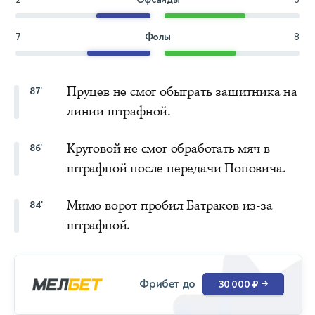
7
Фолы
8
Пруцев не смог обыграть защитника на
87'
линии штрафной.
Круговой не смог обработать мяч в
86'
штрафной после передачи Поповича.
Мимо ворот пробил Батраков из-за
84'
штрафной.
Фрибет до
30 000 ₽
→