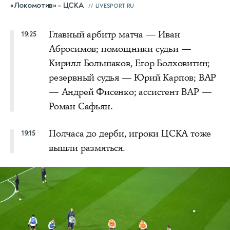
«Локомотив» – ЦСКА
LIVESPORT.RU
Главный арбитр матча — Иван
19:25
Абросимов; помощники судьи —
Кирилл Большаков, Егор Болховитин;
резервный судья — Юрий Карпов; ВАР
— Андрей Фисенко; ассистент ВАР —
Роман Сафьян.
Полчаса до дерби, игроки ЦСКА тоже
19:15
вышли размяться.