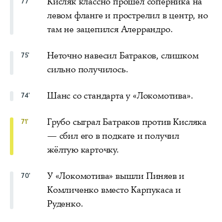
Кисляк классно прошёл соперника на
77'
левом фланге и прострелил в центр, но
там не зацепился Алеррандро.
Неточно навесил Батраков, слишком
75'
сильно получилось.
Шанс со стандарта у «Локомотива».
74'
Грубо сыграл Батраков против Кисляка
71'
— сбил его в подкате и получил
жёлтую карточку.
У «Локомотива» вышли Пиняев и
70'
Комличенко вместо Карпукаса и
Руденко.