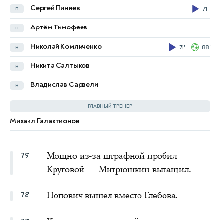
Сергей Пиняев
п
71'
Popovic M.
77'
Артём Тимофеев
п
Ruiz D.
Николай Комличенко
н
71'
88'
Verde L.
Никита Салтыков
н
Villagra R.
46'
Владислав Сарвели
н
Celestini F.
ГЛАВНЫЙ ТРЕНЕР
Михаил Галактионов
Мощно из-за штрафной пробил
79'
Круговой — Митрюшкин вытащил.
Попович вышел вместо Глебова.
78'