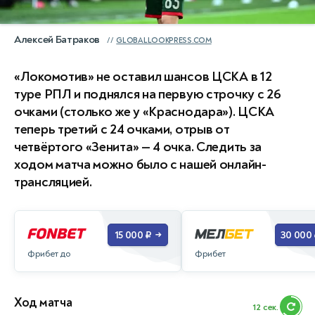
Алексей Батраков
GLOBALLOOKPRESS.COM
«Локомотив» не оставил шансов ЦСКА в 12
туре РПЛ и поднялся на первую строчку с 26
очками (столько же у «Краснодара»). ЦСКА
теперь третий с 24 очками, отрыв от
четвёртого «Зенита» — 4 очка. Следить за
ходом матча можно было с нашей онлайн-
трансляцией.
15 000 ₽
30 000
→
Фрибет до
Фрибет
Ход матча
11 сек.