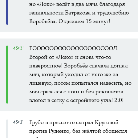
но «Локо» ведёт в два мяча благодаря
гениальности Батракова и трудолюбию
Воробьёва. Отдыхаем 15 минут!
ГОООООООООООООООООООЛ!
45+3'
Второй от «Локо» и снова что-то
невероятное! Воробьёв сначала догнал
мяч, который уходил от него же за
лицевую, потом попытался навесить, но
мяч срезался с ноги и без рикошетов
влетел в сетку с острейшего угла! 2:0!
Грубо в прессинге сыграл Круговой
45+2'
против Руденко, без жёлтой обошёлся