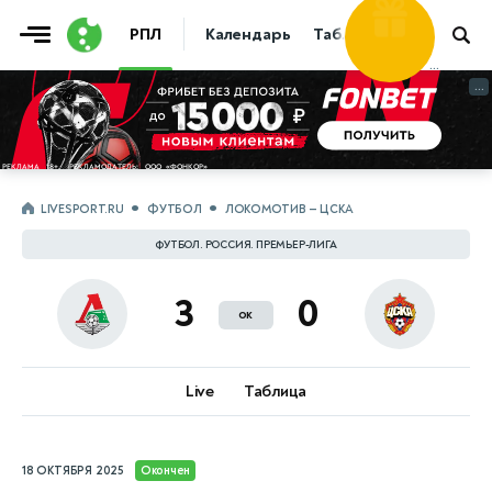
Фрибет
РПЛ
Календарь
Таблица
Прогнозы
30 000 ₽
...
...
LIVESPORT.RU
ФУТБОЛ
ЛОКОМОТИВ — ЦСКА
ФУТБОЛ. РОССИЯ. ПРЕМЬЕР-ЛИГА
3
0
ок
Live
Таблица
18 ОКТЯБРЯ 2025
Окончен