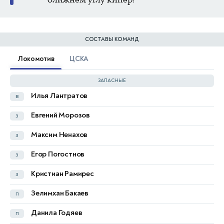
СОСТАВЫ КОМАНД
Локомотив
ЦСКА
ЗАПАСНЫЕ
Илья Лантратов
в
Besaev E.
в
Евгений Морозов
з
Джамалутдин Абдулкадыров
з
Максим Ненахов
з
Михаил Рядно
з
Егор Погостнов
з
Bandikyan A.
п
Кристиан Рамирес
з
Shumansky A.
н
Зелимхан Бакаев
п
Barovskiy N.
Данила Годяев
п
Popolitov G.