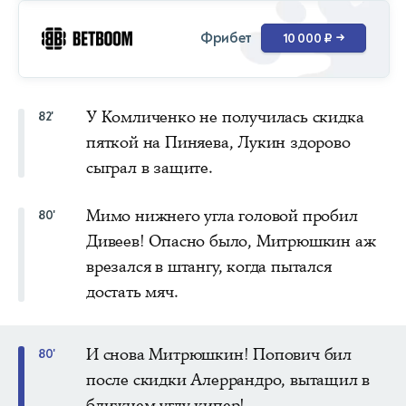
Фрибет
10 000 ₽
→
У Комличенко не получилась скидка
82'
пяткой на Пиняева, Лукин здорово
сыграл в защите.
Мимо нижнего угла головой пробил
80'
Дивеев! Опасно было, Митрюшкин аж
врезался в штангу, когда пытался
достать мяч.
И снова Митрюшкин! Попович бил
80'
после скидки Алеррандро, вытащил в
ближнем углу кипер!