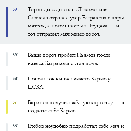
Тороп дважды спас «Локомотив»!
69'
Сначала отразил удар Батракова с пары
метров, а потом накрыл Пруцева — и
тот отправил мяч мимо ворот.
Выше ворот пробил Ньямси после
69'
навеса Батракова с угла поля.
Пополитов вышел вместо Кармо у
68'
ЦСКА.
Баринов получил жёлтую карточку — в
67'
подкате снёс Кармо.
Глебов неудобно подработал себе мяч и
66'