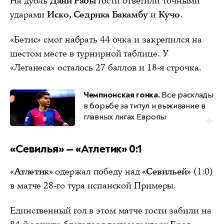
На дубль
Дани Рабы
гости ответили точными
ударами
Иско, Седрика Бакамбу
и
Кучо
.
«Бетис» смог набрать 44 очка и закрепился на
шестом месте в турнирной таблице. У
«Леганеса» осталось 27 баллов и 18-я строчка.
Чемпионская гонка.
Все расклады
в борьбе за титул и выживание в
главных лигах Европы
«Севилья» — «Атлетик» 0:1
«Атлетик»
одержал победу над
«Севильей»
(1:0)
в матче 28-го тура испанской Примеры.
Единственный гол в этом матче гости забили на