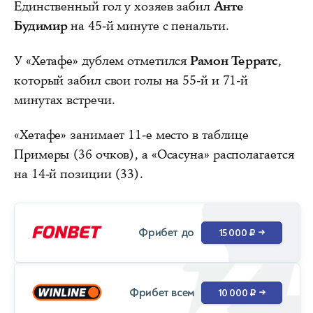
Единственный гол у хозяев забил
Анте
Будимир
на 45-й минуте с пенальти.
У «Хетафе» дублем отметился
Рамон Терратс
,
который забил свои голы на 55-й и 71-й
минутах встречи.
«Хетафе» занимает 11-е место в таблице
Примеры (36 очков), а «Осасуна» располагается
на 14-й позиции (33).
Фрибет до
15 000 ₽
→
Фрибет всем
10 000 ₽
→