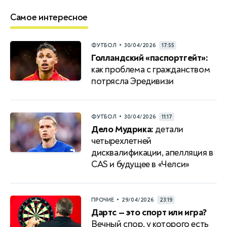
Самое интересное
•
ФУТБОЛ
30/04/2026
17:55
Голландский «паспортгейт»:
как проблема с гражданством
потрясла Эредивизи
•
ФУТБОЛ
30/04/2026
11:17
Дело Мудрика:
детали
четырехлетней
дисквалификации, апелляция в
CAS и будущее в «Челси»
•
ПРОЧИЕ
29/04/2026
23:19
Дартс — это спорт или игра?
Вечный спор, у которого есть