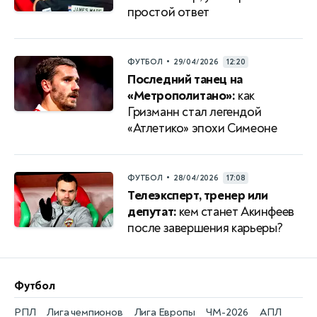
простой ответ
•
ФУТБОЛ
29/04/2026
12:20
Последний танец на
«Метрополитано»:
как
Гризманн стал легендой
«Атлетико» эпохи Симеоне
•
ФУТБОЛ
28/04/2026
17:08
Телеэксперт, тренер или
депутат:
кем станет Акинфеев
после завершения карьеры?
Футбол
РПЛ
Лига чемпионов
Лига Европы
ЧМ-2026
АПЛ