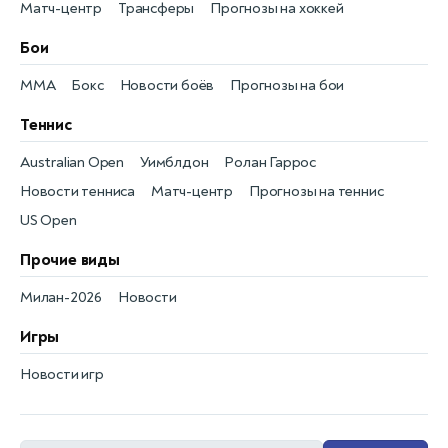
Матч-центр
Трансферы
Прогнозы на хоккей
Бои
MMA
Бокс
Новости боёв
Прогнозы на бои
Теннис
Australian Open
Уимблдон
Ролан Гаррос
Новости тенниса
Матч-центр
Прогнозы на теннис
US Open
Прочие виды
Милан-2026
Новости
Игры
Новости игр