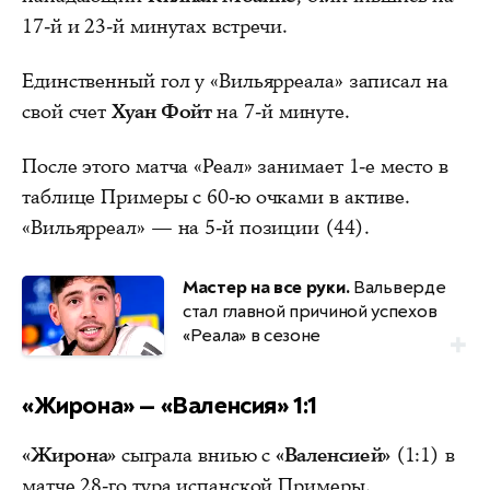
17-й и 23-й минутах встречи.
Единственный гол у «Вильярреала» записал на
свой счет
Хуан Фойт
на 7-й минуте.
После этого матча «Реал» занимает 1-е место в
таблице Примеры с 60-ю очками в активе.
«Вильярреал» — на 5-й позиции (44).
Мастер на все руки.
Вальверде
стал главной причиной успехов
«Реала» в сезоне
«Жирона» — «Валенсия» 1:1
«Жирона»
сыграла вниью с
«Валенсией»
(1:1) в
матче 28-го тура испанской Примеры.