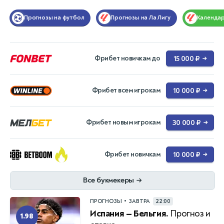
Прогнозы на футбол
Прогнозы на Ла Лигу
Календа
Фрибет новичкам до
15 000 ₽
→
Фрибет всем игрокам
10 000 ₽
→
Фрибет новым игрокам
30 000 ₽
→
Фрибет новичкам
10 000 ₽
→
Все букмекеры
→
•
ПРОГНОЗЫ
ЗАВТРА
22:00
Испания — Бельгия.
Прогноз и
1.98