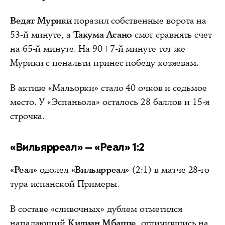
Ведат Мурики
поразил собственные ворота на
53-й минуте, а
Такума Асано
смог сравнять счет
на 65-й минуте. На 90+7-й минуте тот же
Мурики с пенальти принес победу хозяевам.
В активе «Мальорки» стало 40 очков и седьмое
место. У «Эспаньола» осталось 28 баллов и 15-я
строчка.
«Вильярреал» — «Реал» 1:2
«Реал»
одолел
«Вильярреал»
(2:1) в матче 28-го
тура испанской Примеры.
В составе «сливочных» дублем отметился
нападающий
Килиан Мбаппе
, отличившись на