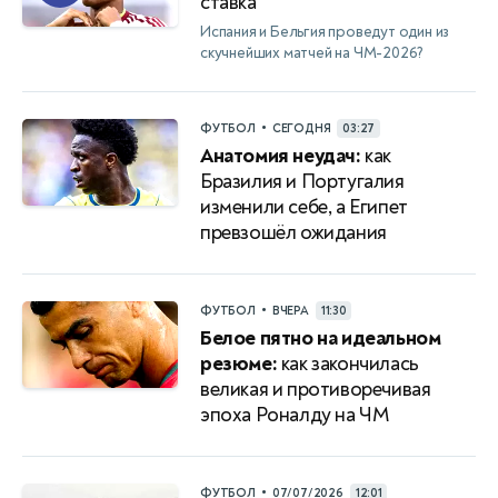
ставка
Испания и Бельгия проведут один из
скучнейших матчей на ЧМ-2026?
•
ФУТБОЛ
СЕГОДНЯ
03:27
Анатомия неудач:
как
Бразилия и Португалия
изменили себе, а Египет
превзошёл ожидания
•
ФУТБОЛ
ВЧЕРА
11:30
Белое пятно на идеальном
резюме:
как закончилась
великая и противоречивая
эпоха Роналду на ЧМ
•
ФУТБОЛ
07/07/2026
12:01