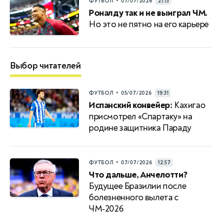
•
ФУТБОЛ
07/07/2026
21:13
Роналду так и не выиграл ЧМ.
Но это не пятно на его карьере
Выбор читателей
•
ФУТБОЛ
05/07/2026
19:31
Испанский конвейер:
Кахигао
присмотрел «Спартаку» на
родине защитника Параду
•
ФУТБОЛ
07/07/2026
12:57
Что дальше, Анчелотти?
Будущее Бразилии после
болезненного вылета с
ЧМ‑2026