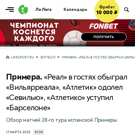
Фрибет
Ла Лига
Календарь
Таблица
Прогно
10 000 ₽
...
...
LIVESPORT.RU
ФУТБОЛ
ПРИМЕРА. «РЕАЛ» В ГОСТЯХ ОБЫГРАЛ «ВИЛ
Примера.
«Реал» в гостях обыграл
«Вильярреала», «Атлетик» одолел
«Севилью», «Атлетико» уступил
«Барселоне»
Обзор матчей 28-го тура испанской Примеры
17 МАРТА 2025
01:04