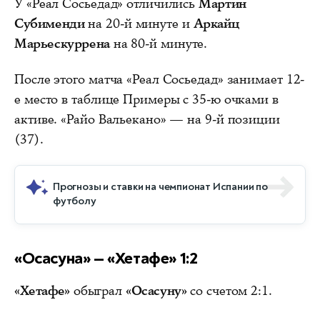
У «Реал Сосьедад» отличились
Мартин
Субименди
на 20-й минуте и
Аркайц
Марьескуррена
на 80-й минуте.
После этого матча «Реал Сосьедад» занимает 12-
е место в таблице Примеры с 35-ю очками в
активе. «Райо Вальекано» — на 9-й позиции
(37).
Прогнозы и ставки на чемпионат Испании по
футболу
«Осасуна» — «Хетафе» 1:2
«Хетафе»
обыграл
«Осасуну»
со счетом 2:1.