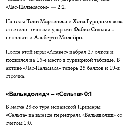
«Лас-Пальмасом»
— 2:2.
На голы
Тони Мартинеса
и
Хона Гуриди
хозяева
ответили точными ударами
Фабио Сильвы
с
пенальти и
Альберто Молейро
.
После этой игры «Алавес» набрал 27 очков и
поднялся на 16-е место в турнирной таблице. В
активе «Лас-Пальмаса» теперь 25 баллов и 19-я
строчка.
«Вальядолид» — «Сельта» 0:1
В матче 28-го тура испанской Примеры
«Сельта»
на выезде переиграла
«Вальядолид»
со
счетом 1:0.