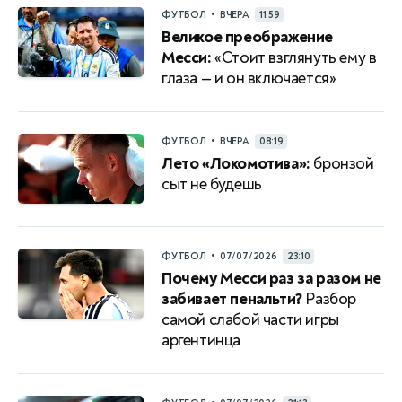
•
ФУТБОЛ
ВЧЕРА
11:59
Великое преображение
Месси:
«Стоит взглянуть ему в
глаза — и он включается»
•
ФУТБОЛ
ВЧЕРА
08:19
Лето «Локомотива»:
бронзой
сыт не будешь
•
ФУТБОЛ
07/07/2026
23:10
Почему Месси раз за разом не
забивает пенальти?
Разбор
самой слабой части игры
аргентинца