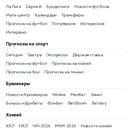
Ла Лига
Серия А
Бундеслига
Новости футбола
Матч-центр
Календари
Трансферы
Прогнозы на футбол
Популярное
Интересное
Интервью
Прогнозы на спорт
Сегодня
Завтра
Экспрессы
Дерзкая ставка
Прогнозы на футбол
Прогнозы на хоккей
Прогнозы на бои
Прогнозы на теннис
Букмекеры
Новости букмекеров
Winline
Мелбет
Зенит
Бонусы и фрибеты
Фонбет
BetBoom
Bettery
Хоккей
КХЛ
НХЛ
ЧМ-2026
МЧМ-2026
Новости хоккея