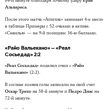
84-й минуте благодаря точному удару
Ерая
Альвареса
.
После этого матча «Атлетик» занимает 4-е место
в таблице Примеры с 52 очками в активе.
«Севилья» — на 9-й позициис 36-ю баллами.
«Райо Вальекано» — «Реал
Сосьедад» 2:2
«Реал Сосьедад»
поделил очки с
«Райо
Вальекано»
(2:2).
В составе хозяев голы записали на свой счет
Оскар Трехо
на 58-й минуте и
Педро Диас
на
72-й минуте.