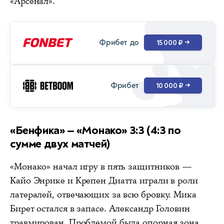
«Арсенал».
Фрибет до
15 000 ₽
→
Фрибет
10 000 ₽
→
«Бенфика» — «Монако» 3:3 (4:3 по
сумме двух матчей)
«Монако» начал игру в пять защитников —
Кайо Энрике и Крепен Диатта играли в роли
латералей, отвечающих за всю бровку. Мика
Бирет остался в запасе. Александр Головин
травмирован. Проблемой была опорная зона,