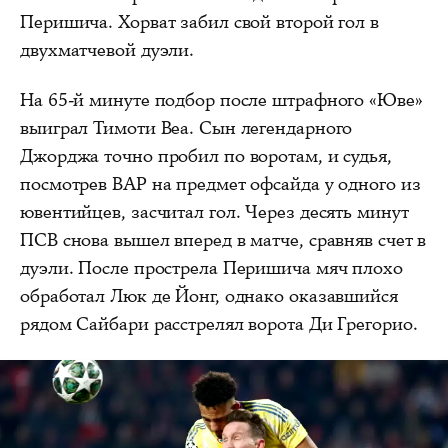
Перишича. Хорват забил свой второй гол в
двухматчевой дуэли.
На 65-й минуте подбор после штрафного «Юве»
выиграл Тимоти Веа. Сын легендарного
Джорджа точно пробил по воротам, и судья,
посмотрев ВАР на предмет офсайда у одного из
ювентийцев, засчитал гол. Через десять минут
ПСВ снова вышел вперед в матче, сравняв счет в
дуэли. После прострела Перишича мяч плохо
обработал Люк де Йонг, однако оказавшийся
рядом Сайбари расстрелял ворота Ди Грегорио.