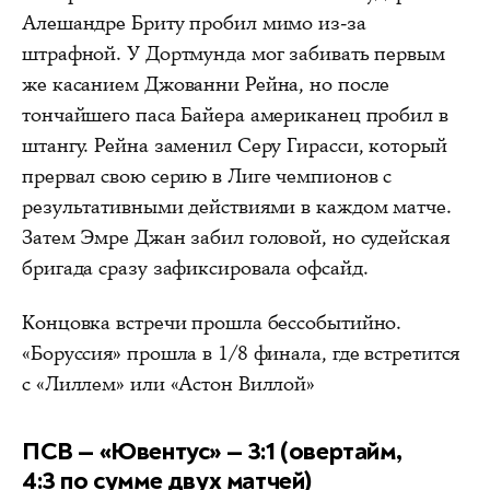
Алешандре Бриту пробил мимо из-за
штрафной. У Дортмунда мог забивать первым
же касанием Джованни Рейна, но после
тончайшего паса Байера американец пробил в
штангу. Рейна заменил Серу Гирасси, который
прервал свою серию в Лиге чемпионов с
результативными действиями в каждом матче.
Затем Эмре Джан забил головой, но судейская
бригада сразу зафиксировала офсайд.
Концовка встречи прошла бессобытийно.
«Боруссия» прошла в 1/8 финала, где встретится
с «Лиллем» или «Астон Виллой»
ПСВ — «Ювентус» — 3:1 (овертайм,
4:3 по сумме двух матчей)