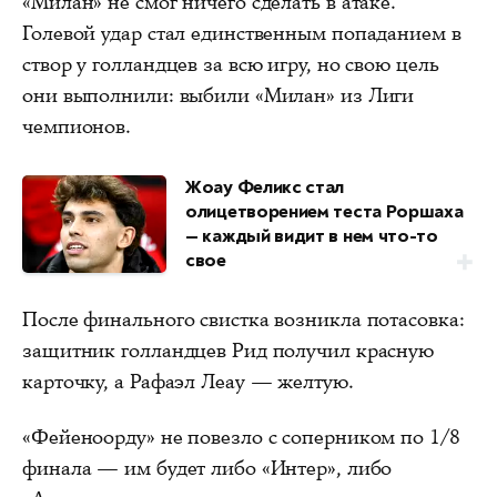
«Милан» не смог ничего сделать в атаке.
Голевой удар стал единственным попаданием в
створ у голландцев за всю игру, но свою цель
они выполнили: выбили «Милан» из Лиги
чемпионов.
Жоау Феликс стал
олицетворением теста Роршаха
— каждый видит в нем что-то
свое
После финального свистка возникла потасовка:
защитник голландцев Рид получил красную
карточку, а Рафаэл Леау — желтую.
«Фейеноорду» не повезло с соперником по 1/8
финала — им будет либо «Интер», либо