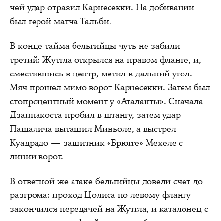
чей удар отразил Карнесекки. На добивании
был герой матча Тальби.
В конце тайма бельгийцы чуть не забили
третий: Жутгла открылся на правом фланге, и,
сместившись в центр, метил в дальний угол.
Мяч прошел мимо ворот Карнесекки. Затем был
стопроцентный момент у «Аталанты». Сначала
Дзаппакоста пробил в штангу, затем удар
Пашалича вытащил Миньоле, а выстрел
Куадрадо — защитник «Брюгге» Мехеле с
линии ворот.
В ответной же атаке бельгийцы довели счет до
разгрома: проход Цолиса по левому флангу
закончился передачей на Жутгла, и каталонец с