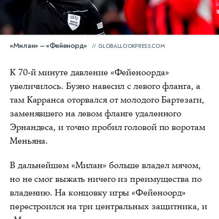
«Милан» — «Фейенорд»
GLOBALLOOKPRESS.COM
К 70-й минуте давление «Фейеноорда»
увеличилось. Буэно навесил с левого фланга, а
там Карранса оторвался от молодого Бартезаги,
заменявшего на левом фланге удаленного
Эрнандеса, и точно пробил головой по воротам
Меньяна.
В дальнейшем «Милан» больше владел мячом,
но не смог выжать ничего из преимущества по
владению. На концовку игры «Фейеноорд»
перестроился на три центральных защитника, и