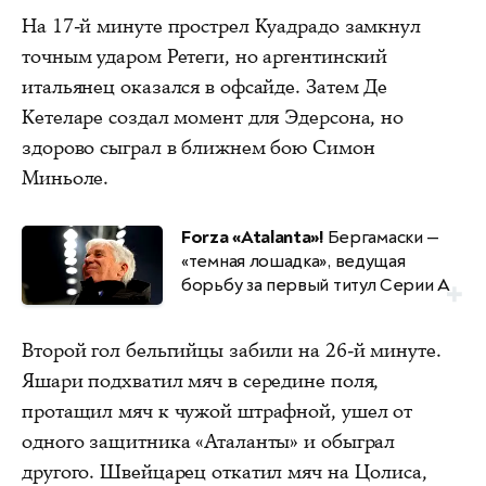
На 17-й минуте прострел Куадрадо замкнул
точным ударом Ретеги, но аргентинский
итальянец оказался в офсайде. Затем Де
Кетеларе создал момент для Эдерсона, но
здорово сыграл в ближнем бою Симон
Миньоле.
Forza «Atalanta»!
Бергамаски —
«темная лошадка», ведущая
борьбу за первый титул Серии А
Второй гол бельгийцы забили на 26-й минуте.
Яшари подхватил мяч в середине поля,
протащил мяч к чужой штрафной, ушел от
одного защитника «Аталанты» и обыграл
другого. Швейцарец откатил мяч на Цолиса,