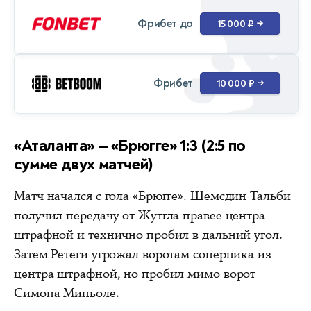
Фрибет до
15 000 ₽
→
Фрибет
10 000 ₽
→
«Аталанта» — «Брюгге» 1:3 (2:5 по
сумме двух матчей)
Матч начался с гола «Брюгге». Шемсдин Тальби
получил передачу от Жутгла правее центра
штрафной и технично пробил в дальний угол.
Затем Ретеги угрожал воротам соперника из
центра штрафной, но пробил мимо ворот
Симона Миньоле.