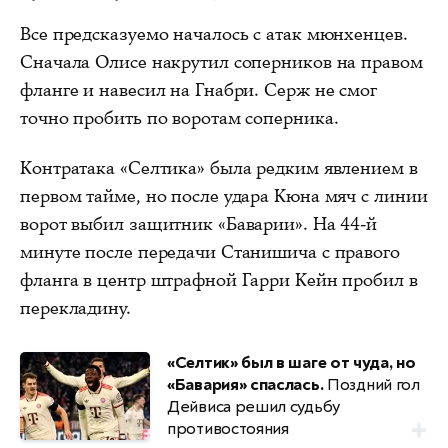
Все предсказуемо началось с атак мюнхенцев.
Сначала Олисе накрутил соперников на правом
фланге и навесил на Гнабри. Серж не смог
точно пробить по воротам соперника.
Контратака «Селтика» была редким явлением в
первом тайме, но после удара Кюна мяч с линии
ворот выбил защитник «Баварии». На 44-й
минуте после передачи Станишича с правого
фланга в центр штрафной Гарри Кейн пробил в
перекладину.
«Селтик» был в шаге от чуда, но
«Бавария» спаслась.
Поздний гол
Дейвиса решил судьбу
противостояния