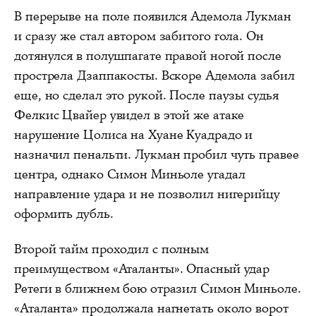
В перерыве на поле появился Адемола Лукман
и сразу же стал автором забитого гола. Он
дотянулся в полушпагате правой ногой после
прострела Дзаппакосты. Вскоре Адемола забил
еще, но сделал это рукой. После паузы судья
Фелкис Цвайер увидел в этой же атаке
нарушение Цолиса на Хуане Куадрадо и
назначил пенальти. Лукман пробил чуть правее
центра, однако Симон Миньоле угадал
направление удара и не позволил нигерийцу
оформить дубль.
Второй тайм проходил с полным
преимуществом «Аталанты». Опасный удар
Ретеги в ближнем бою отразил Симон Миньоле.
«Аталанта» продолжала нагнетать около ворот