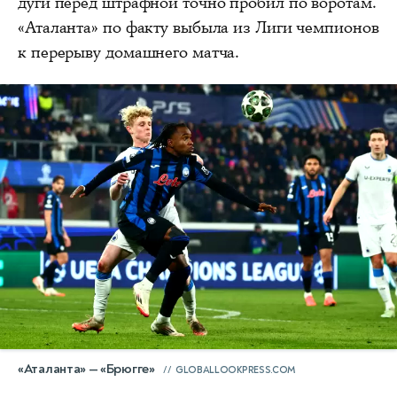
дуги перед штрафной точно пробил по воротам.
«Аталанта» по факту выбыла из Лиги чемпионов
к перерыву домашнего матча.
«Аталанта» — «Брюгге»
GLOBALLOOKPRESS.COM