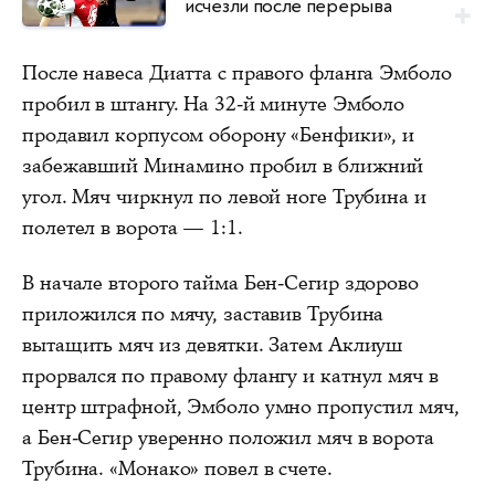
исчезли после перерыва
После навеса Диатта с правого фланга Эмболо
пробил в штангу. На 32-й минуте Эмболо
продавил корпусом оборону «Бенфики», и
забежавший Минамино пробил в ближний
угол. Мяч чиркнул по левой ноге Трубина и
полетел в ворота — 1:1.
В начале второго тайма Бен-Сегир здорово
приложился по мячу, заставив Трубина
вытащить мяч из девятки. Затем Аклиуш
прорвался по правому флангу и катнул мяч в
центр штрафной, Эмболо умно пропустил мяч,
а Бен-Сегир уверенно положил мяч в ворота
Трубина. «Монако» повел в счете.