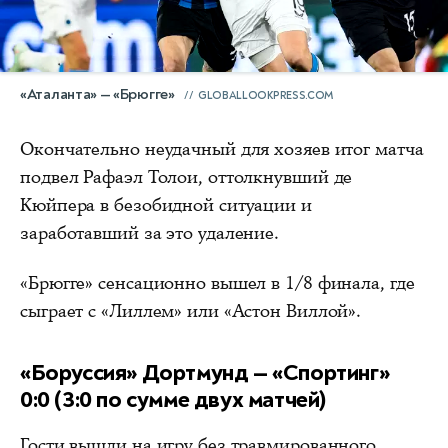
«Аталанта» — «Брюгге»
GLOBALLOOKPRESS.COM
Окончательно неудачный для хозяев итог матча
подвел Рафаэл Толои, оттолкнувший де
Кюйпера в безобидной ситуации и
заработавший за это удаление.
«Брюгге» сенсационно вышел в 1/8 финала, где
сыграет с «Лиллем» или «Астон Виллой».
«Боруссия» Дортмунд — «Спортинг»
0:0 (3:0 по сумме двух матчей)
Гости вышли на игру без травмированного