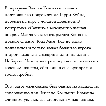
В перерыве Венсан Компани заменил
получившего повреждение Гарри Кейна,
перейдя на игру с ложной девяткой. В
контратаке «Селтик» неожиданно вышел
вперед. Маэда увидел открытого Кюна на
правом фланге, Ким Мин Чжэ неловко
подкатился и только вывел бывшего игрока
второй команды «Баварии» один на один с
Нойером. Немец не преминул воспользоваться
голевым шансом, сблизившись с вратарем и
точно пробив.
Этот матч мюнхенцев был одним из худших по
содержанию при Венсане Компани. Команда
слишком увлекалась стерильным владением,
при этом создавала моменты исключительно на