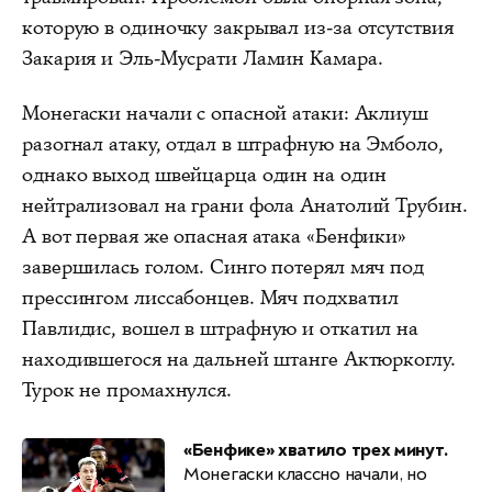
которую в одиночку закрывал из-за отсутствия
Закария и Эль-Мусрати Ламин Камара.
Монегаски начали с опасной атаки: Аклиуш
разогнал атаку, отдал в штрафную на Эмболо,
однако выход швейцарца один на один
нейтрализовал на грани фола Анатолий Трубин.
А вот первая же опасная атака «Бенфики»
завершилась голом. Синго потерял мяч под
прессингом лиссабонцев. Мяч подхватил
Павлидис, вошел в штрафную и откатил на
находившегося на дальней штанге Актюркоглу.
Турок не промахнулся.
«Бенфике» хватило трех минут.
Монегаски классно начали, но