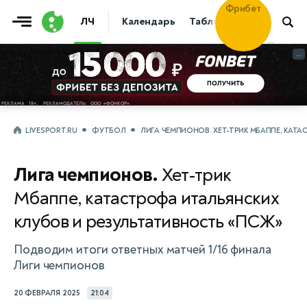
Фрибет
ЛЧ
Календарь
Таблица
Прогнозы
30 000
...
...
LIVESPORT.RU
ФУТБОЛ
ЛИГА ЧЕМПИОНОВ. ХЕТ-ТРИК МБАППЕ, КАТ
Лига чемпионов.
Хет-трик
Мбаппе, катастрофа итальянских
клубов и результативность «ПСЖ»
Подводим итоги ответных матчей 1/16 финала
Лиги чемпионов
20 ФЕВРАЛЯ 2025
21:04