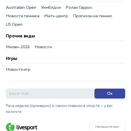
Australian Open
Уимблдон
Ролан Гаррос
Новости тенниса
Матч-центр
Прогнозы на теннис
US Open
Прочие виды
Милан-2026
Новости
Игры
Новости игр
Ок
Раз в неделю (примерно) о самом главном в спорте — у вас
на почте
Напишите нам