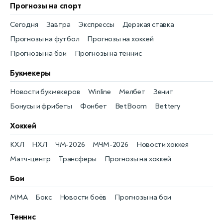
Прогнозы на спорт
Сегодня
Завтра
Экспрессы
Дерзкая ставка
Прогнозы на футбол
Прогнозы на хоккей
Прогнозы на бои
Прогнозы на теннис
Букмекеры
Новости букмекеров
Winline
Мелбет
Зенит
Бонусы и фрибеты
Фонбет
BetBoom
Bettery
Хоккей
КХЛ
НХЛ
ЧМ-2026
МЧМ-2026
Новости хоккея
Матч-центр
Трансферы
Прогнозы на хоккей
Бои
MMA
Бокс
Новости боёв
Прогнозы на бои
Теннис