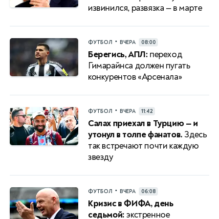
извинился, развязка — в марте
•
ФУТБОЛ
ВЧЕРА
08:00
Берегись, АПЛ:
переход
Гимарайнса должен пугать
конкурентов «Арсенала»
•
ФУТБОЛ
ВЧЕРА
11:42
Салах приехал в Турцию — и
утонул в толпе фанатов.
Здесь
так встречают почти каждую
звезду
•
ФУТБОЛ
ВЧЕРА
06:08
Кризис в ФИФА, день
седьмой:
экстренное