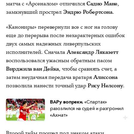
матча с «Арсеналом» отличился
Садио Мане
,
замкнувший прострел
Эндрю Робертсона
.
«Канониры» перевернули все с ног на голову
еще до перерыва после нехарактерных ошибок
двух самых надежных ливерпульских
исполнителей. Сначала
Александр Ляказетт
воспользовался ужасным обратным пасом
Вирджила ван Дейка
, чтобы сравнять счет, а
затем неудачная передача вратаря
Алиссона
позволила нанести точный удар
Рису Нелсону
.
ВАРу вопреки.
«Спартак»
разозлился на судей и разгромил
«Ахмат»
Второй тайм прошел под знаком атаки