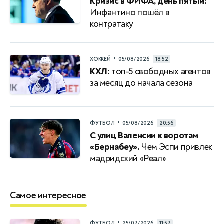
Кризис в ФИФА, день пятый:
Инфантино пошёл в
контратаку
•
ХОККЕЙ
05/08/2026
18:52
КХЛ:
топ-5 свободных агентов
за месяц до начала сезона
•
ФУТБОЛ
05/08/2026
20:56
С улиц Валенсии к воротам
«Бернабеу».
Чем Эспи привлек
мадридский «Реал»
Самое интересное
•
ФУТБОЛ
25/07/2026
11:57