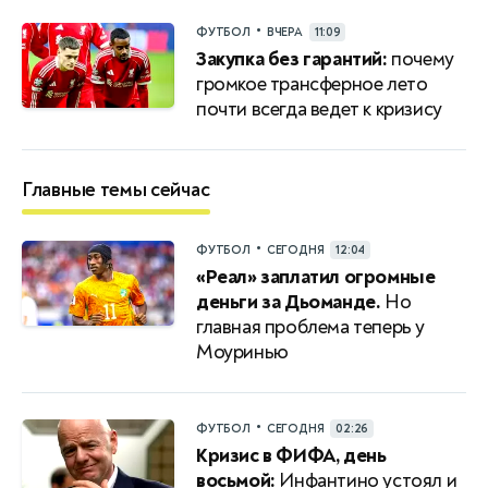
•
ФУТБОЛ
ВЧЕРА
11:09
Закупка без гарантий:
почему
громкое трансферное лето
почти всегда ведет к кризису
Главные темы сейчас
•
ФУТБОЛ
СЕГОДНЯ
12:04
«Реал» заплатил огромные
деньги за Дьоманде.
Но
главная проблема теперь у
Моуринью
•
ФУТБОЛ
СЕГОДНЯ
02:26
Кризис в ФИФА, день
восьмой:
Инфантино устоял и