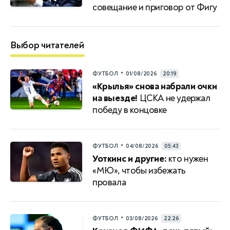
совещание и приговор от Фигу
Выбор читателей
•
ФУТБОЛ
01/08/2026
20:19
«Крылья» снова набрали очки
на выезде!
ЦСКА не удержал
победу в концовке
•
ФУТБОЛ
04/08/2026
05:43
Уоткинс и другие:
кто нужен
«МЮ», чтобы избежать
провала
•
ФУТБОЛ
03/08/2026
22:26