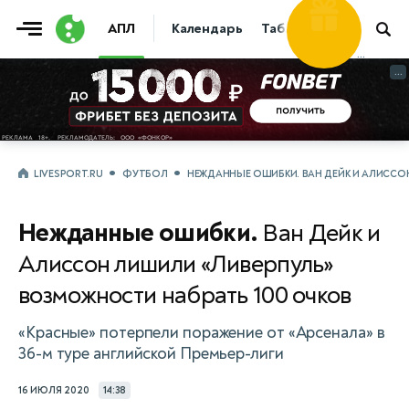
Фрибет
АПЛ
Календарь
Таблица
Прогнозы
30 000
...
...
LIVESPORT.RU
ФУТБОЛ
НЕЖДАННЫЕ ОШИБКИ. ВАН ДЕЙК И АЛИССО
Нежданные ошибки.
Ван Дейк и
Алиссон лишили «Ливерпуль»
возможности набрать 100 очков
«Красные» потерпели поражение от «Арсенала» в
36-м туре английской Премьер-лиги
16 ИЮЛЯ 2020
14:38