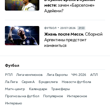
месте:
зачем «Барселоне»
Адейеми?
•
ФУТБОЛ
23/07/2026
21:53
Жизнь после Месси.
Сборной
Аргентины предстоит
измениться
Футбол
РПЛ
Лига чемпионов
Лига Европы
ЧМ-2026
АПЛ
Ла Лига
Серия А
Бундеслига
Новости футбола
Матч-центр
Календари
Трансферы
Прогнозы на футбол
Популярное
Интересное
Интервью