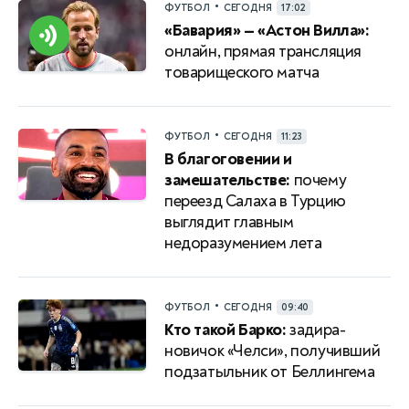
•
ФУТБОЛ
СЕГОДНЯ
17:02
«Бавария» — «Астон Вилла»:
онлайн, прямая трансляция
товарищеского матча
•
ФУТБОЛ
СЕГОДНЯ
11:23
В благоговении и
замешательстве:
почему
переезд Салаха в Турцию
выглядит главным
недоразумением лета
•
ФУТБОЛ
СЕГОДНЯ
09:40
Кто такой Барко:
задира-
новичок «Челси», получивший
подзатыльник от Беллингема