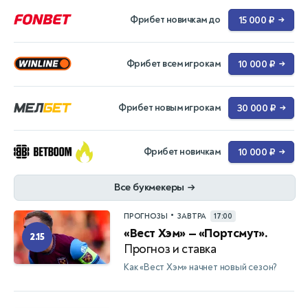
Фрибет новичкам до
15 000 ₽
→
Фрибет всем игрокам
10 000 ₽
→
Фрибет новым игрокам
30 000 ₽
→
Фрибет новичкам
10 000 ₽
→
Все букмекеры
→
•
ПРОГНОЗЫ
ЗАВТРА
17:00
«Вест Хэм» — «Портсмут».
2.15
Прогноз и ставка
Как «Вест Хэм» начнет новый сезон?