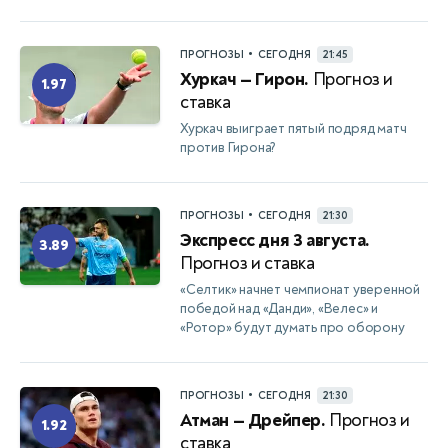
•
ПРОГНОЗЫ
СЕГОДНЯ
21:45
Хуркач — Гирон.
Прогноз и
1.97
ставка
Хуркач выиграет пятый подряд матч
против Гирона?
•
ПРОГНОЗЫ
СЕГОДНЯ
21:30
Экспресс дня 3 августа.
3.89
Прогноз и ставка
«Селтик» начнет чемпионат уверенной
победой над «Данди», «Велес» и
«Ротор» будут думать про оборону
•
ПРОГНОЗЫ
СЕГОДНЯ
21:30
Атман — Дрейпер.
Прогноз и
1.92
ставка