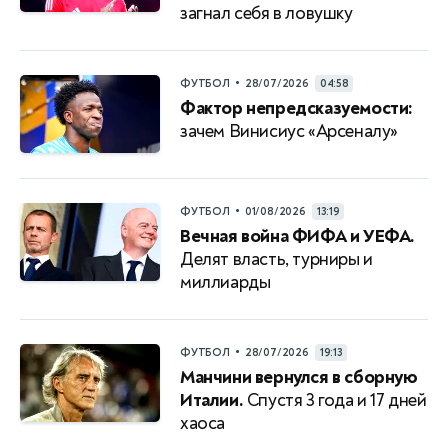
загнал себя в ловушку
•
ФУТБОЛ
28/07/2026
04:58
Фактор непредсказуемости:
зачем Винисиус «Арсеналу»
•
ФУТБОЛ
01/08/2026
13:19
Вечная война ФИФА и УЕФА.
Делят власть, турниры и
миллиарды
•
ФУТБОЛ
28/07/2026
19:13
Манчини вернулся в сборную
Италии.
Спустя 3 года и 17 дней
хаоса