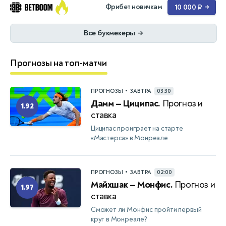
Фрибет новичкам
10 000 ₽
→
Все букмекеры
→
Прогнозы на топ-матчи
•
ПРОГНОЗЫ
ЗАВТРА
03:30
Дамм — Циципас.
Прогноз и
1.92
ставка
Циципас проиграет на старте
«Мастерса» в Монреале
•
ПРОГНОЗЫ
ЗАВТРА
02:00
Майхшак — Монфис.
Прогноз и
1.97
ставка
Сможет ли Монфис пройти первый
круг в Монреале?