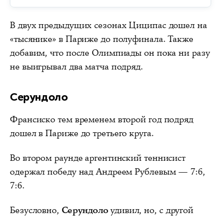
В двух предыдущих сезонах Циципас дошел на
«тысянике» в Париже до полуфинала. Также
добавим, что после Олимпиады он пока ни разу
не выигрывал два матча подряд.
Серундоло
Франсиско тем временем второй год подряд
дошел в Париже до третьего круга.
Во втором раунде аргентинский теннисист
одержал победу над Андреем Рублевым — 7:6,
7:6.
Безусловно,
Серундоло
удивил, но, с другой