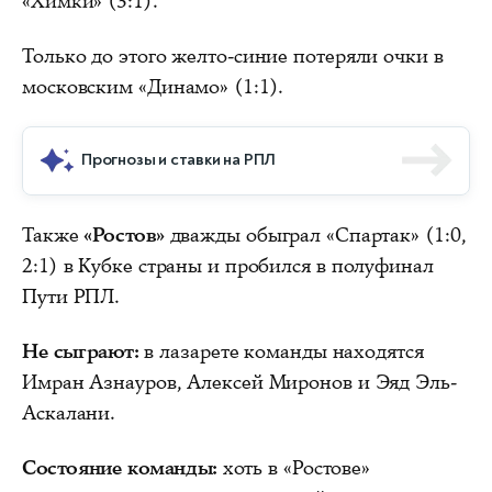
«Химки» (3:1).
Только до этого желто-синие потеряли очки в
московским «Динамо» (1:1).
Прогнозы и ставки на РПЛ
Также
«Ростов»
дважды обыграл «Спартак» (1:0,
2:1) в Кубке страны и пробился в полуфинал
Пути РПЛ.
Не сыграют:
в лазарете команды находятся
Имран Азнауров, Алексей Миронов и Эяд Эль-
Аскалани.
Состояние команды:
хоть в «Ростове»