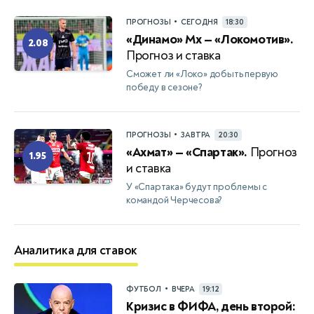
•
ПРОГНОЗЫ
СЕГОДНЯ
18:30
«Динамо» Мх — «Локомотив».
2.08
Прогноз и ставка
Сможет ли «Локо» добыть первую
победу в сезоне?
•
ПРОГНОЗЫ
ЗАВТРА
20:30
«Ахмат» — «Спартак».
Прогноз
1.95
и ставка
У «Спартака» будут проблемы с
командой Черчесова?
Аналитика для ставок
•
ФУТБОЛ
ВЧЕРА
19:12
Кризис в ФИФА, день второй: