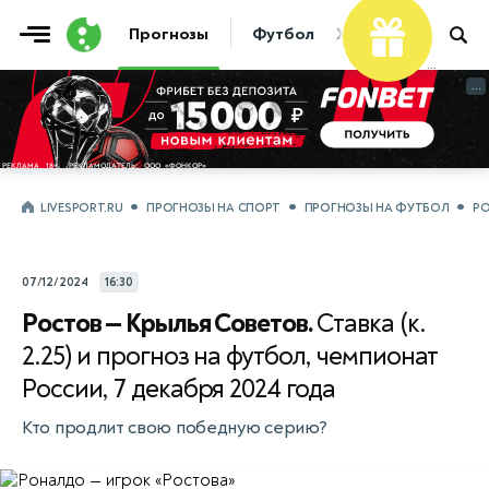
Фрибет
Прогнозы
Футбол
Хоккей
Теннис
...
...
LIVESPORT.RU
ПРОГНОЗЫ НА СПОРТ
ПРОГНОЗЫ НА ФУТБОЛ
РО
07/12/2024
16:30
Ростов — Крылья Советов.
Ставка (к.
2.25) и прогноз на футбол, чемпионат
России, 7 декабря 2024 года
Кто продлит свою победную серию?