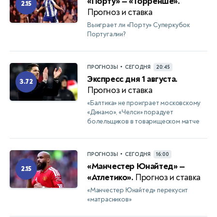
«Порту» — «Торренше».
2.15
Прогноз и ставка
Выиграет ли «Порту» Суперкубок
Португалии?
•
ПРОГНОЗЫ
СЕГОДНЯ
20:45
Экспресс дня 1 августа.
3.72
Прогноз и ставка
«Балтика» не проиграет московскому
«Динамо», «Челси» порадует
болельщиков в товарищеском матче
•
ПРОГНОЗЫ
СЕГОДНЯ
16:00
«Манчестер Юнайтед» —
2.15
«Атлетико».
Прогноз и ставка
«Манчестер Юнайтед» перекусит
«матрасников»