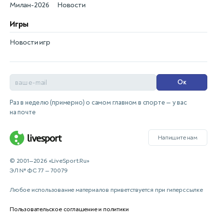
Милан-2026
Новости
Игры
Новости игр
Ок
Раз в неделю (примерно) о самом главном в спорте — у вас
на почте
Напишите нам
© 2001—2026 «LiveSport.Ru»
ЭЛ № ФС 77 — 70079
Любое использование материалов приветствуется при гиперссылке
Пользовательское соглашение и политики