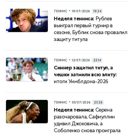
•
ТЕННИС
19/07/2026
19:24
Неделя тенниса:
Рублев
выиграл первый турнир в
сезоне, Бублик снова провалил
защиту титула
•
ТЕННИС
12/07/2026
23:14
Синнер защитил титул, а
чешки затмили всю элиту:
итоги Уимблдона-2026
•
ТЕННИС
05/07/2026
23:26
Неделя тенниса:
Серена
разочаровала, Сафиуллин
удивил Джоковича, а
Соболенко снова проиграла