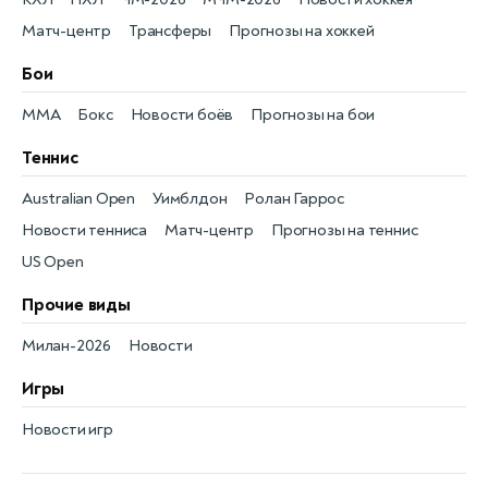
Матч-центр
Трансферы
Прогнозы на хоккей
Бои
MMA
Бокс
Новости боёв
Прогнозы на бои
Теннис
Australian Open
Уимблдон
Ролан Гаррос
Новости тенниса
Матч-центр
Прогнозы на теннис
US Open
Прочие виды
Милан-2026
Новости
Игры
Новости игр