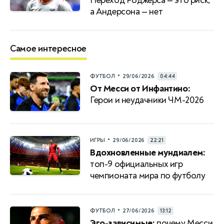
Переход Роджерса — это риск,
а Андерсона — нет
Самое интересное
•
ФУТБОЛ
29/06/2026
04:44
От Месси от Инфантино:
Герои и неудачники ЧМ-2026
•
ИГРЫ
29/06/2026
22:21
Вдохновленные мундиалем:
топ-9 официальных игр
чемпионата мира по футболу
•
ФУТБОЛ
27/06/2026
13:12
Эго-зависимые:
почему Месси