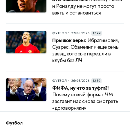
и Роналду не могут просто
взять и остановиться
•
ФУТБОЛ
27/06/2026
17:44
Прыжок веры:
Ибрагимович,
Суарес, Обамеянг и еще семь
звезд, которые перешли в
клубы без ЛЧ
•
ФУТБОЛ
26/06/2026
12:50
ФИФА, ну что за туфта?!
Почему новый формат ЧМ
заставит нас снова смотреть
«договорняки»
Футбол