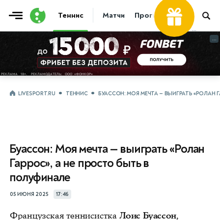
Теннис
Матчи
Прогнозы
Новости
...
...
LIVESPORT.RU
ТЕННИС
БУАССОН: МОЯ МЕЧТА — ВЫИГРАТЬ «РОЛАН 
Буассон: Моя мечта — выиграть «Ролан
Гаррос», а не просто быть в
полуфинале
05 ИЮНЯ 2025
17:46
Французская теннисистка
Лоис Буассон
,