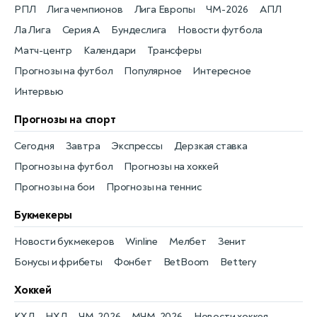
РПЛ
Лига чемпионов
Лига Европы
ЧМ-2026
АПЛ
Ла Лига
Серия А
Бундеслига
Новости футбола
Матч-центр
Календари
Трансферы
Прогнозы на футбол
Популярное
Интересное
Интервью
Прогнозы на спорт
Сегодня
Завтра
Экспрессы
Дерзкая ставка
Прогнозы на футбол
Прогнозы на хоккей
Прогнозы на бои
Прогнозы на теннис
Букмекеры
Новости букмекеров
Winline
Мелбет
Зенит
Бонусы и фрибеты
Фонбет
BetBoom
Bettery
Хоккей
КХЛ
НХЛ
ЧМ-2026
МЧМ-2026
Новости хоккея