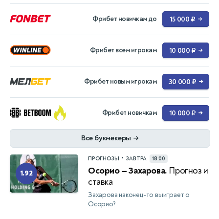
Фрибет новичкам до
15 000 ₽
→
Фрибет всем игрокам
10 000 ₽
→
Фрибет новым игрокам
30 000 ₽
→
Фрибет новичкам
10 000 ₽
→
Все букмекеры
→
•
ПРОГНОЗЫ
ЗАВТРА
18:00
Осорио — Захарова.
Прогноз и
1.92
ставка
Захарова наконец-то выиграет о
Осорио?