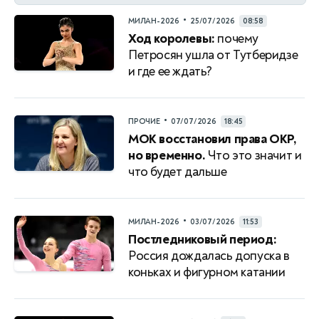
•
МИЛАН-2026
25/07/2026
08:58
Ход королевы:
почему
Петросян ушла от Тутберидзе
и где ее ждать?
•
ПРОЧИЕ
07/07/2026
18:45
МОК восстановил права ОКР,
но временно.
Что это значит и
что будет дальше
•
МИЛАН-2026
03/07/2026
11:53
Постледниковый период:
Россия дождалась допуска в
коньках и фигурном катании