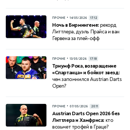
•
ПРОЧИЕ
14/05/2026
17:12
Ночь в Бирмингеме:
рекорд
Литтлера, дуэль Прайса и ван
Гервена за плей-офф
•
ПРОЧИЕ
13/05/2026
17:18
Триумф Рока, возвращение
«Спартанца» и бойкот звезд:
чем запомнился Austrian Darts
Open?
•
ПРОЧИЕ
07/05/2026
20:11
Austrian Darts Open 2026 без
Литтлера и Хамфриса:
кто
возьмет трофей в Граце?