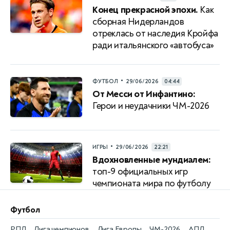
Конец прекрасной эпохи.
Как
сборная Нидерландов
отреклась от наследия Кройфа
ради итальянского «автобуса»
•
ФУТБОЛ
29/06/2026
04:44
От Месси от Инфантино:
Герои и неудачники ЧМ-2026
•
ИГРЫ
29/06/2026
22:21
Вдохновленные мундиалем:
топ-9 официальных игр
чемпионата мира по футболу
Футбол
РПЛ
Лига чемпионов
Лига Европы
ЧМ-2026
АПЛ