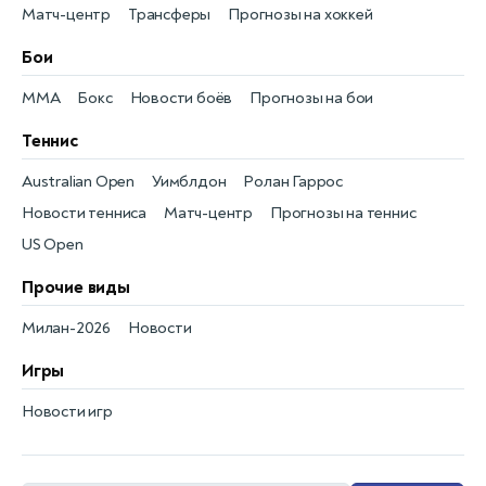
Матч-центр
Трансферы
Прогнозы на хоккей
Бои
MMA
Бокс
Новости боёв
Прогнозы на бои
Теннис
Australian Open
Уимблдон
Ролан Гаррос
Новости тенниса
Матч-центр
Прогнозы на теннис
US Open
Прочие виды
Милан-2026
Новости
Игры
Новости игр