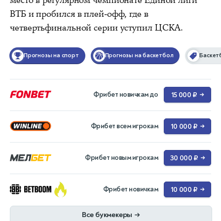
ВТБ и пробился в плей-офф, где в
четвертьфинальной серии уступил ЦСКА.
Прогнозы на спорт
Прогнозы на баскетбол
Баскет
Фрибет новичкам до
15 000 ₽
→
Фрибет всем игрокам
10 000 ₽
→
Фрибет новым игрокам
30 000 ₽
→
Фрибет новичкам
10 000 ₽
→
Все букмекеры
→