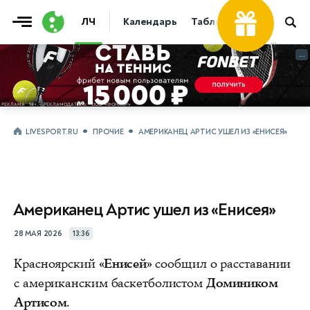
ЛЧ
Календарь
Таблица
Прогнозы
...
...
LIVESPORT.RU
ПРОЧИЕ
АМЕРИКАНЕЦ АРТИС УШЕЛ ИЗ «ЕНИСЕЯ»
Американец Артис ушел из «Енисея»
28 МАЯ 2026
13:36
Красноярский
«Енисей»
сообщил о расставании
с американским баскетболистом
Домиником
Артисом
.