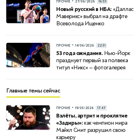
•
ПРОЧИЕ
27/06/2026
16:03
Новый русский в НБА:
«Даллас
Маверикс» выбрал на драфте
Всеволода Ищенко
•
ПРОЧИЕ
14/06/2026
22:51
53 года ожидания.
Нью-Йорк
празднует первый за полвека
титул «Никс» — фотогалерея
Главные темы сейчас
•
ПРОЧИЕ
19/05/2026
17:47
Взлёты, артрит и проклятие
«Задиры»:
как чемпион мира
Майкл Смит разрушил свою
карьеру