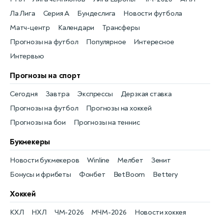
Ла Лига
Серия А
Бундеслига
Новости футбола
Матч-центр
Календари
Трансферы
Прогнозы на футбол
Популярное
Интересное
Интервью
Прогнозы на спорт
Сегодня
Завтра
Экспрессы
Дерзкая ставка
Прогнозы на футбол
Прогнозы на хоккей
Прогнозы на бои
Прогнозы на теннис
Букмекеры
Новости букмекеров
Winline
Мелбет
Зенит
Бонусы и фрибеты
Фонбет
BetBoom
Bettery
Хоккей
КХЛ
НХЛ
ЧМ-2026
МЧМ-2026
Новости хоккея