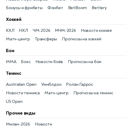
Бонусы и фрибеты
Фонбет
BetBoom
Bettery
Хоккей
КХЛ
НХЛ
ЧМ-2026
МЧМ-2026
Новости хоккея
Матч-центр
Трансферы
Прогнозы на хоккей
Бои
MMA
Бокс
Новости боёв
Прогнозы на бои
Теннис
Australian Open
Уимблдон
Ролан Гаррос
Новости тенниса
Матч-центр
Прогнозы на теннис
US Open
Прочие виды
Милан-2026
Новости