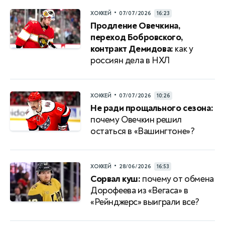
•
ХОККЕЙ
07/07/2026
16:23
Продление Овечкина,
переход Бобровского,
контракт Демидова:
как у
россиян дела в НХЛ
•
ХОККЕЙ
07/07/2026
10:26
Не ради прощального сезона:
почему Овечкин решил
остаться в «Вашингтоне»?
•
ХОККЕЙ
28/06/2026
16:53
Сорвал куш:
почему от обмена
Дорофеева из «Вегаса» в
«Рейнджерс» выиграли все?