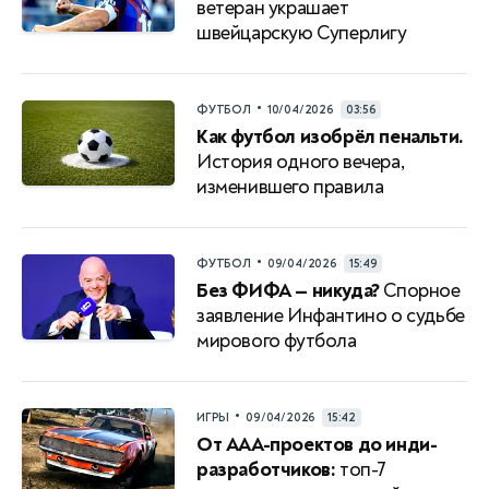
ветеран украшает
швейцарскую Суперлигу
•
ФУТБОЛ
10/04/2026
03:56
Как футбол изобрёл пенальти.
История одного вечера,
изменившего правила
•
ФУТБОЛ
09/04/2026
15:49
Без ФИФА — никуда?
Спорное
заявление Инфантино о судьбе
мирового футбола
•
ИГРЫ
09/04/2026
15:42
От AAA-проектов до инди-
разработчиков:
топ-7