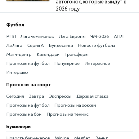
автогонок, которые выйдут в
2026 году
Футбол
РПЛ
Лига чемпионов
Лига Европы
ЧМ-2026
АПЛ
Ла Лига
Серия А
Бундеслига
Новости футбола
Матч-центр
Календари
Трансферы
Прогнозы на футбол
Популярное
Интересное
Интервью
Прогнозы на спорт
Сегодня
Завтра
Экспрессы
Дерзкая ставка
Прогнозы на футбол
Прогнозы на хоккей
Прогнозы на бои
Прогнозы на теннис
Букмекеры
Новости букмекеров
Winline
Мелбет
Зенит