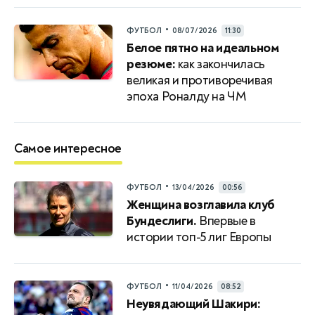
•
ФУТБОЛ
08/07/2026
11:30
Белое пятно на идеальном
резюме:
как закончилась
великая и противоречивая
эпоха Роналду на ЧМ
Самое интересное
•
ФУТБОЛ
13/04/2026
00:56
Женщина возглавила клуб
Бундеслиги.
Впервые в
истории топ-5 лиг Европы
•
ФУТБОЛ
11/04/2026
08:52
Неувядающий Шакири: