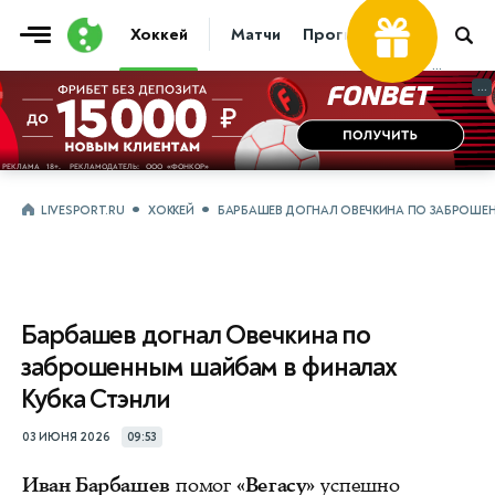
Хоккей
Матчи
Прогнозы
Трансфер
...
...
LIVESPORT.RU
ХОККЕЙ
БАРБАШЕВ ДОГНАЛ ОВЕЧКИНА ПО ЗАБРОШЕ
Барбашев догнал Овечкина по
заброшенным шайбам в финалах
Кубка Стэнли
03 ИЮНЯ 2026
09:53
Иван Барбашев
помог
«Вегасу»
успешно