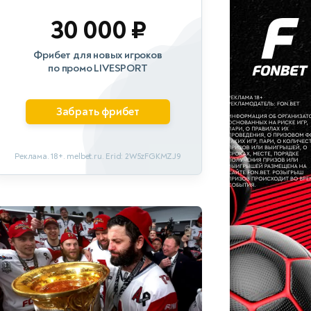
30 000 ₽
Фрибет для новых игроков
по промо LIVESPORT
Забрать фрибет
Реклама. 18+. melbet.ru. Erid: 2W5zFGKMZJ9