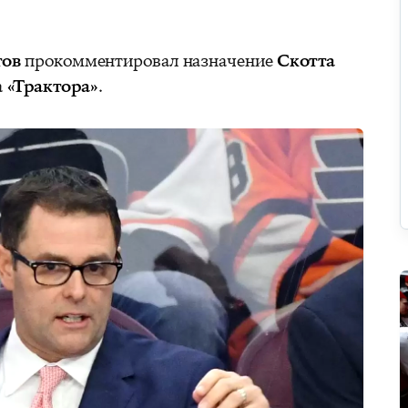
тов
прокомментировал назначение
Скотта
а
«Трактора»
.