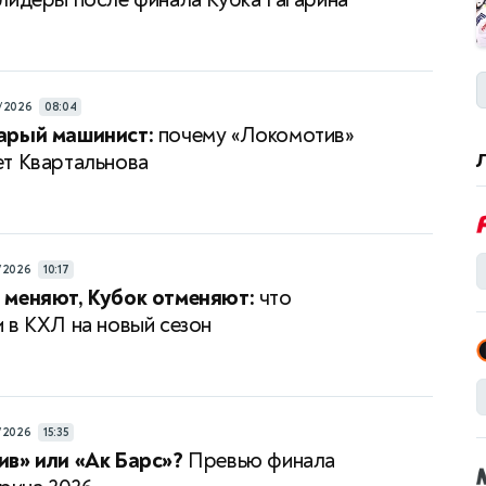
/2026
08:04
арый машинист:
почему «Локомотив»
т Квартальнова
/2026
10:17
 меняют, Кубок отменяют:
что
 в КХЛ на новый сезон
/2026
15:35
в» или «Ак Барс»?
Превью финала