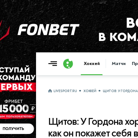
Хоккей
Матчи
Пр
LIVESPORT.RU
ХОККЕЙ
ЩИТОВ: У ГОРДОНА
Щитов: У Гордона хо
как он покажет себя 