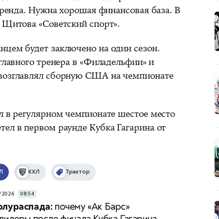
 тренда. Нужна хорошая финансовая база. В
Щитова «Советский спорт».
нцем будет заключено на один сезон.
 главного тренера в «Филадельфии» и
 возглавлял сборную США на чемпионате
ял в регулярном чемпионате шестое место
тел в первом раунде Кубка Гагарина от
Л
КХЛ
Трактор
/2026
08:54
олураспада:
почему «Ак Барс»
лидеры после финала Кубка Гагарина