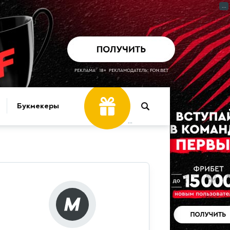
...
Букмекеры
...