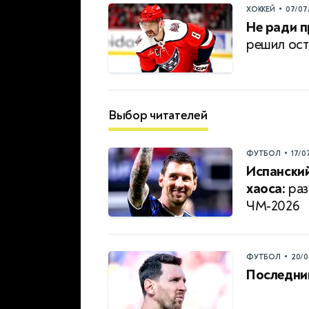
•
ХОККЕЙ
07/07
Не ради п
решил ост
Выбор читателей
•
ФУТБОЛ
17/0
Испанский
хаоса:
раз
ЧМ-2026
•
ФУТБОЛ
20/0
Последни