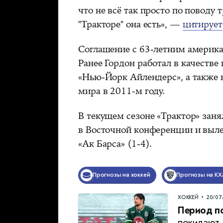
что не всё так просто по поводу
"Тракторе" она есть», —
цитирует
Соглашение с 63‑летним америка
Ранее Гордон работал в качестве
«Нью-Йорк Айлендерс», а также
мира в 2011-м году.
В текущем сезоне «Трактор» зан
в Восточной конференции и выле
«Ак Барса» (1-4).
Прогнозы на хоккей
Прогнозы на КХ
•
ХОККЕЙ
20/07
Период п
покидают 