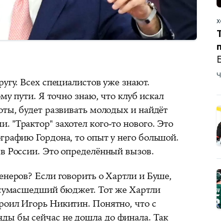
Х
Ч
ругу. Всех специалистов уже знают.
ому пути. Я точно знаю, что клуб искал
оты, будет развивать молодых и найдёт
 "Трактор" захотел кого-то нового. Это
графию Гордона, то опыт у него большой.
 в России. Это определённый вызов.
енеров? Если говорить о Хартли и Буше,
" сумасшедший бюджет. Тот же Хартли
роил Игорь Никитин. Понятно, что с
ды бы сейчас не дошла до финала. Так