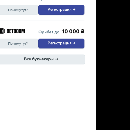
Регистрация
→
Почему тут?
10 000 ₽
Фрибет до
Регистрация
→
Почему тут?
Все букмекеры
→