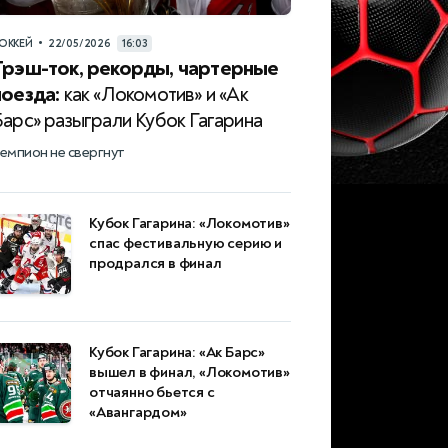
•
ОККЕЙ
22/05/2026
16:03
Трэш-ток, рекорды, чартерные
поезда:
как «Локомотив» и «Ак
Барс» разыграли Кубок Гагарина
емпион не свергнут
Кубок Гагарина: «Локомотив»
спас фестивальную серию и
продрался в финал
Кубок Гагарина: «Ак Барс»
вышел в финал, «Локомотив»
отчаянно бьется с
«Авангардом»