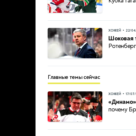
Кубка Гаг
•
ХОККЕЙ
22/04
Шоковая 
Ротенберг
Главные темы сейчас
•
ХОККЕЙ
17/07
«Динамо» 
почему Бр