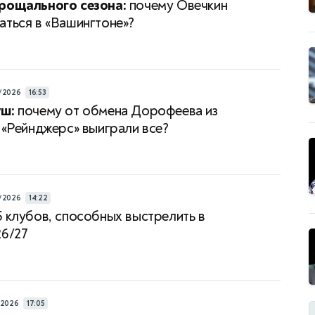
рощального сезона:
почему Овечкин
аться в «Вашингтоне»?
/2026
16:53
уш:
почему от обмена Дорофеева из
в «Рейнджерс» выиграли все?
/2026
14:22
5 клубов, способных выстрелить в
26/27
/2026
17:05