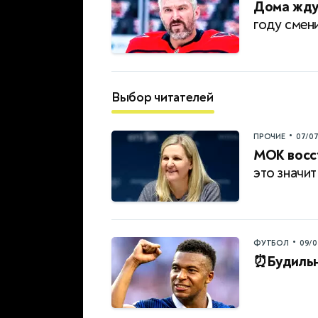
Дома жду
году смен
Выбор читателей
•
ПРОЧИЕ
07/0
МОК восст
это значит
•
ФУТБОЛ
09/0
⏰Будильн