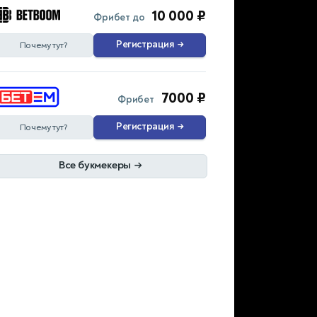
10 000 ₽
Фрибет до
Регистрация
→
Почему тут?
7000 ₽
Фрибет
Регистрация
→
Почему тут?
Все букмекеры
→