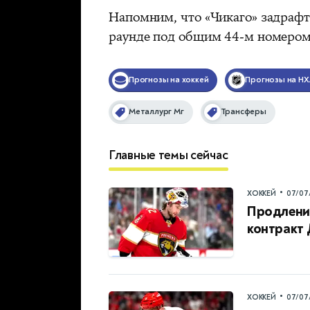
Напомним, что «Чикаго» задрафт
раунде под общим 44-м номером
Прогнозы на хоккей
Прогнозы на НХ
Металлург Мг
Трансферы
Главные темы сейчас
•
ХОККЕЙ
07/07
Продление
контракт
•
ХОККЕЙ
07/07