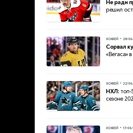
Не ради п
решил ост
•
ХОККЕЙ
28/06
Сорвал к
«Вегаса» 
•
ХОККЕЙ
22/06
НХЛ:
топ-
сезоне 20
•
ХОККЕЙ
17/06