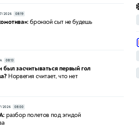
7/2026
08:19
комотива»:
бронзой сыт не будешь
РА
08:13
 был засчитываться первый гол
ма?
Норвегия считает, что нет
7/2026
08:00
А:
разбор полетов под эгидой
ва