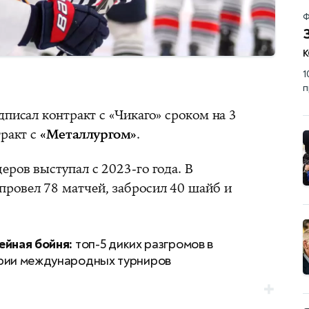
Ф
к
1
п
дписал контракт с «Чикаго» сроком на 3
тракт с
«Металлургом»
.
ров выступал с 2023-го года. В
ровел 78 матчей, забросил 40 шайб и
ейная бойня:
топ-5 диких разгромов в
рии международных турниров