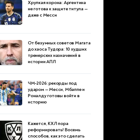
Хрупкая корона: Аргентина
не готова к защите титула —
даже с Месси
От безумных советов Магата
до хаоса Тудора: 10 худших
тренерских назначений в
истории АПЛ
ЧМ‑2026: рекорды под
ударом — Месси, Мбаппе и
Роналду готовы войти в
историю
Кажется, КХЛ пора
реформировать! Восемь
способов, как это сделать