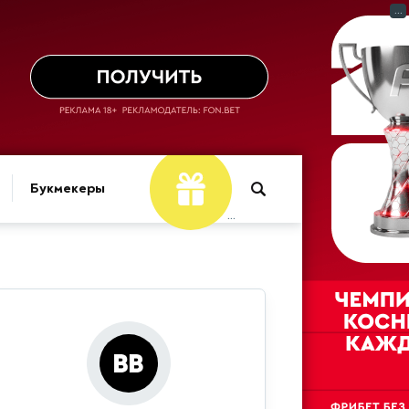
...
Букмекеры
...