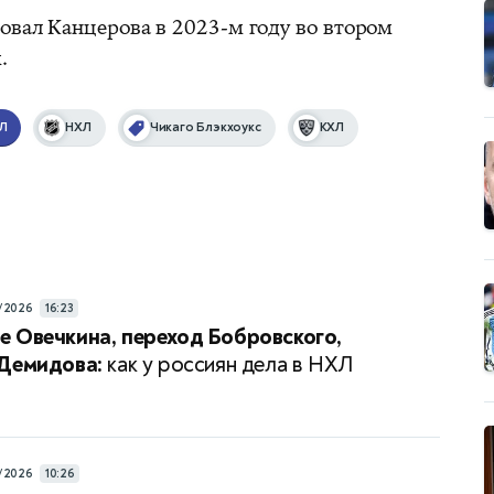
овал Канцерова в 2023-м году во втором
.
Л
НХЛ
Чикаго Блэкхоукс
КХЛ
/2026
16:23
 Овечкина, переход Бобровского,
 Демидова:
как у россиян дела в НХЛ
/2026
10:26