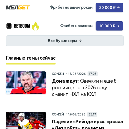
Фрибет новым игрокам
30 000 ₽
→
Фрибет новичкам
10 000 ₽
→
Все букмекеры
→
Главные темы сейчас
•
ХОККЕЙ
17/06/2026
17:05
Дома ждут:
Овечкин и еще 8
россиян, кто в 2026 году
сменит НХЛ на КХЛ
•
ХОККЕЙ
15/06/2026
23:17
Падение «Рейнджерс», провал
«Детройта», привет из