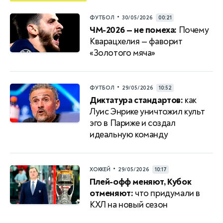
•
ФУТБОЛ
30/05/2026
00:21
ЧМ-2026 — не помеха:
Почему
Кварацхелия — фаворит
«Золотого мяча»
•
ФУТБОЛ
29/05/2026
10:52
Диктатура стандартов:
как
Луис Энрике уничтожил культ
эго в Париже и создал
идеальную команду
•
ХОККЕЙ
29/05/2026
10:17
Плей-офф меняют, Кубок
отменяют:
что придумали в
КХЛ на новый сезон