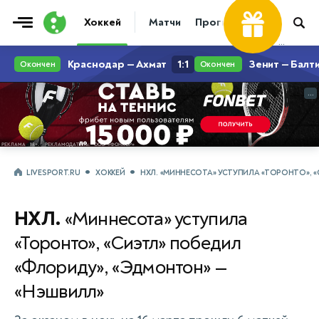
Фрибет
Хоккей
Матчи
Прогнозы
Трансфер
...
...
LIVESPORT.RU
ХОККЕЙ
НХЛ. «МИННЕСОТА» УСТУПИЛА «ТОРОНТО», 
НХЛ.
«Миннесота» уступила
«Торонто», «Сиэтл» победил
«Флориду», «Эдмонтон» —
«Нэшвилл»