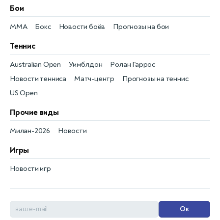
Бои
MMA
Бокс
Новости боёв
Прогнозы на бои
Теннис
Australian Open
Уимблдон
Ролан Гаррос
Новости тенниса
Матч-центр
Прогнозы на теннис
US Open
Прочие виды
Милан-2026
Новости
Игры
Новости игр
Ок