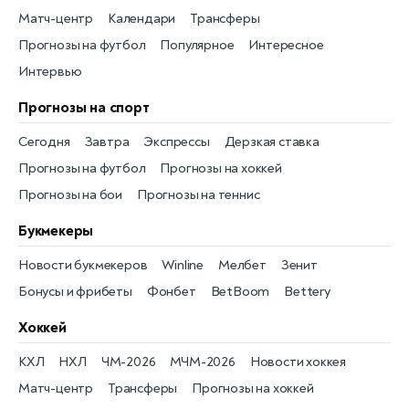
Матч-центр
Календари
Трансферы
Прогнозы на футбол
Популярное
Интересное
Интервью
Прогнозы на спорт
Сегодня
Завтра
Экспрессы
Дерзкая ставка
Прогнозы на футбол
Прогнозы на хоккей
Прогнозы на бои
Прогнозы на теннис
Букмекеры
Новости букмекеров
Winline
Мелбет
Зенит
Бонусы и фрибеты
Фонбет
BetBoom
Bettery
Хоккей
КХЛ
НХЛ
ЧМ-2026
МЧМ-2026
Новости хоккея
Матч-центр
Трансферы
Прогнозы на хоккей