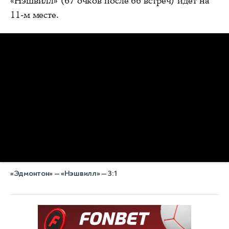
«Нэшвилл» (67 очков после 66 встреч) идет на
11-м месте.
«Эдмонтон» — «Нэшвилл» — 3:1