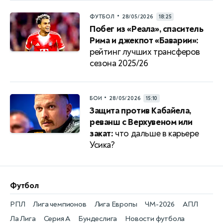
•
ФУТБОЛ
28/05/2026
18:25
Побег из «Реала», спаситель
Рима и джекпот «Баварии»:
рейтинг лучших трансферов
сезона 2025/26
•
БОИ
28/05/2026
15:10
Защита против Кабайела,
реванш с Верхувеном или
закат:
что дальше в карьере
Усика?
Футбол
РПЛ
Лига чемпионов
Лига Европы
ЧМ-2026
АПЛ
Ла Лига
Серия А
Бундеслига
Новости футбола